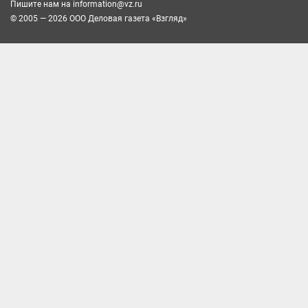
Пишите нам на
information@vz.ru
© 2005 — 2026 ООО Деловая газета «Взгляд»