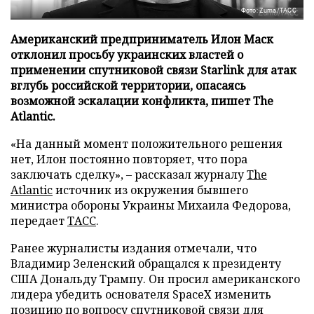
Фото: Zuma/ТАСС
Американский предприниматель Илон Маск
отклонил просьбу украинских властей о
применении спутниковой связи Starlink для атак
вглубь российской территории, опасаясь
возможной эскалации конфликта, пишет The
Atlantic.
«На данный момент положительного решения
нет, Илон постоянно повторяет, что пора
заключать сделку», – рассказал журналу
The
Atlantic
источник из окружения бывшего
министра обороны Украины Михаила Федорова,
передает
ТАСС
.
Ранее журналисты издания отмечали, что
Владимир Зеленский обращался к президенту
США Дональду Трампу. Он просил американского
лидера убедить основателя SpaceX изменить
позицию по вопросу спутниковой связи для