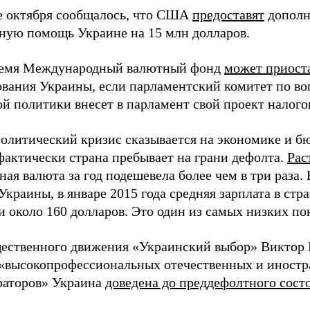
е октября сообщалось, что США
предоставят
дополн
ную помощь Украине на 15 млн долларов.
ремя Международный валютный фонд
может приост
вания Украины, если парламентский комитет по во
й политики внесет в парламент свой проект налог
олитический кризис сказывается на экономике и б
фактически страна пребывает на грани дефолта.
Рас
ая валюта за год подешевела более чем в три раза. 
раины, в январе 2015 года средняя зарплата в стра
и около 160 долларов. Это один из самых низких по
ественного движения «Украинский выбор» Виктор М
«высокопрофессиональных отечественных и иностр
раторов» Украина
доведена до преддефолтного сост