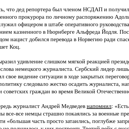
ь, что дед репортера был членом НСДАП и получи
венного прокурора по личному распоряжению Адоль
служил офицером в штабе оперативного руководства
нием казненного в Нюрнберге Альфреда Йодля. Пос
дом нацист добился перевода в Норвегию ради спас
шет Коц.
ыразил удивление слишком мягкой реакцией презид
 слова немецкого журналиста. Сербский лидер лишь
ил свое видение ситуации в ходе закрытых перегов
 политику следовало жестко осадить журналиста, н
 советских граждан во время Великой Отечественн
ередь журналист Андрей Медведев
напомнил
: «Ест
ны все-все немцы страшно покаялись за военные пр
ти «большая часть просто затаились, поглубже запря
то не получилось у них построить Третий рейх с ру