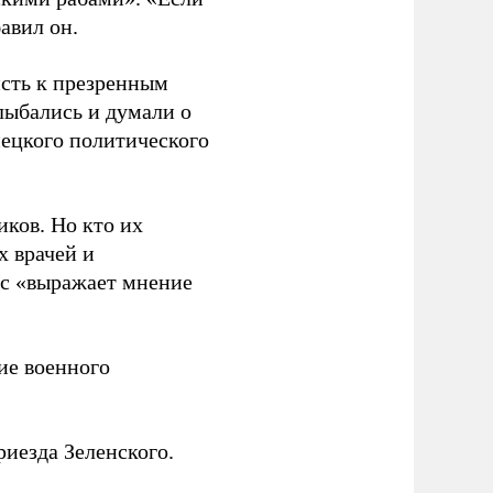
бавил он.
исть к презренным
лыбались и думали о
мецкого политического
иков. Но кто их
х врачей и
нс «выражает мнение
е военного
иезда Зеленского.