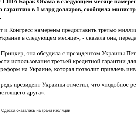
т США Барак Обама в следующем месяце намерен
 гарантию в 1 млрд долларов, сообщила минис
.
т и Конгресс намерены предоставить третью милл
Украине в следующем месяце», - сказала она, перед
 Прицкер, она обсудила с президентом Украины П
сти использования третьей кредитной гарантии дл
 реформ на Украине, которая позволит привлечь инв
ередь президент Украины отметил, что «подобное 
астоящего друга».