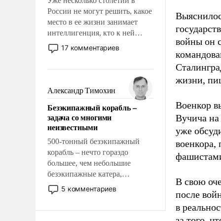
Уже несколько столетий в
России не могут решить, какое
Выяснилос
место в ее жизни занимает
государст
интеллигенция, кто к ней
войны он 
принадлежит, а кого из нее
17 комментариев
командова
исключили с правом
восстановления и без оного. И
Сталингра
чем она отличается от просто
жизни, пи
образованных людей. Иногда
Александр Тимохин
казалось, что эти вопросы
Военкор в
Безэкипажный корабль –
решены раз и навсегда, но –
задача со многими
Вучича на
нет, не решены.
неизвестными
уже обсуд
500-тонный безэкипажный
военкора,
корабль – нечто гораздо
фашистами
большее, чем небольшие
безэкипажные катера,
В свою оч
применение которых уже
5 комментариев
после вой
стало обыденностью. Задача по
в реальнос
созданию такого корабля очень
сложна и амбициозна. Однако
за того, ч