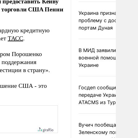
 предоставить Кеиву
тр торговли США Пенни
Украина признала
проблему с доступом к
портам Дуная
иардную кредитную
ает
ТАСС
.
В МИД заявили о прямо
етром Порошенко
военной помощи Румы
я поддержания
Украине
естиции в страну».
решение США - это
Госдеп сообщил о
передаче Украине раке
ATACMS из Турции
Вучич пообещал
Зеленскому помочь со