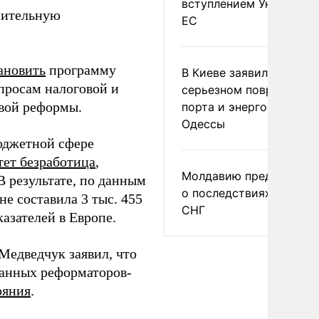
вступлением Украины в
ительную
ЕС
ановить
программу
В Киеве заявили о
просам налоговой и
серьезном повреждени
овой реформы.
порта и энергообъекто
Одессы
юджетной сфере
тет безработица
,
Молдавию предупреди
В результате, по данным
о последствиях выхода
не составила 3 тыс. 455
СНГ
казателей в Европе.
едведчук заявил, что
анных реформаторов-
ояния
.