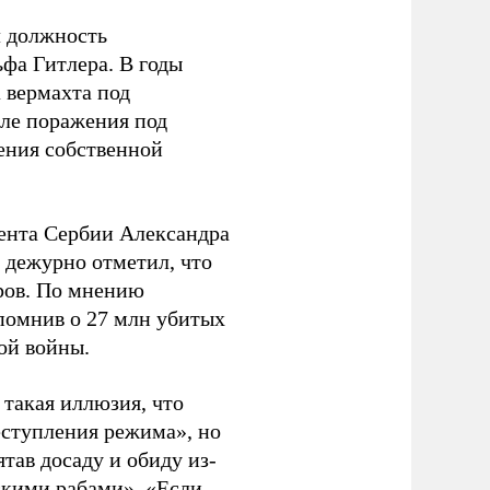
л должность
фа Гитлера. В годы
 вермахта под
ле поражения под
ения собственной
ента Сербии Александра
 дежурно отметил, что
оров. По мнению
апомнив о 27 млн убитых
ой войны.
ь такая иллюзия, что
еступления режима», но
тав досаду и обиду из-
сскими рабами». «Если