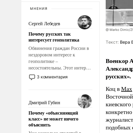
МНЕНИЯ
Сергей Лебедев
@ Marko Dimic/
Почему русских так
интересует геополитика
Tекст:
Вера 
Обвинения граждан России в
нездоровом интересе к
Военкор А
геополитике –
Александр
несостоятельны. Этот интерес
рационален и прагматичен. Он
русских».
3 комментария
обусловлен тысячелетним
опытом выживания в крайне
Коц в
Мах
непростых условиях и
Восточной
фундаментальным знанием,
Дмитрий Губин
киевского
что мировая политика имеет
конкретно
Почему «объясняющий
свойство заявляться на порог
класс» не может ничего
журналист
нашего дома.
объяснить
подобных 