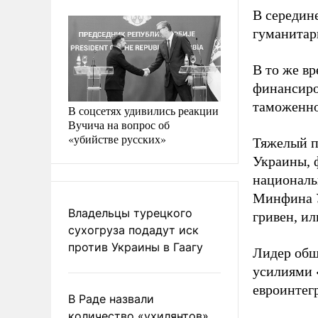
В середин
гуманитар
В то же в
финансиро
таможенно
В соцсетях удивились реакции
Вучича на вопрос об
«убийстве русских»
Тяжелый п
Украины, 
национальн
Минфина Ук
Владельцы турецкого
гривен, ил
сухогруза подадут иск
против Украины в Гаагу
Лидер общ
усилиями 
евроинтег
В Раде назвали
количество «ухилянтов»