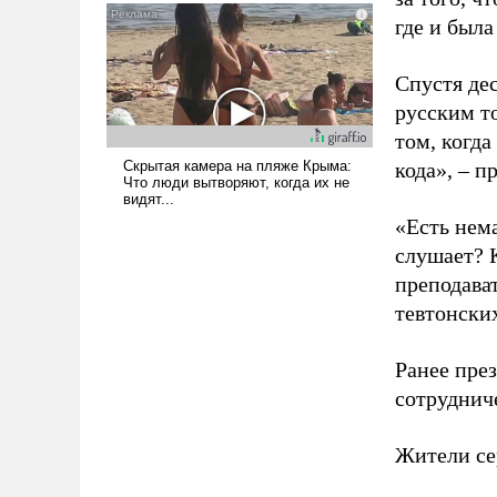
и ее реализация радикально
где и была
поднимет наши боевые
возможности.
Спустя де
русским т
том, когда
кода», – 
«Есть нема
слушает? 
преподава
тевтонски
Ранее пре
сотруднич
Жители се