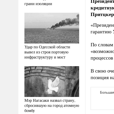
Президен
грани изоляции
кредитную
Притцкер
«Президен
гарантию 
По словам
Удар по Одесской области
«возможно
вывел из строя портовую
инфраструктуру и мост
процессов
В свою оч
позиция н
Мэр Нагасаки назвал страну,
сбросившую на город атомную
бомбу