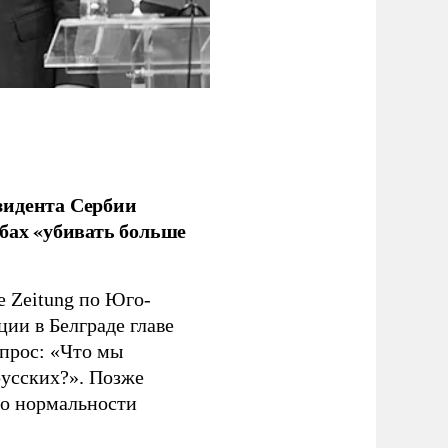
зидента Сербии
бах «убивать больше
e Zeitung по Юго-
ии в Белграде главе
прос: «Что мы
русских?». Позже
 о нормальности