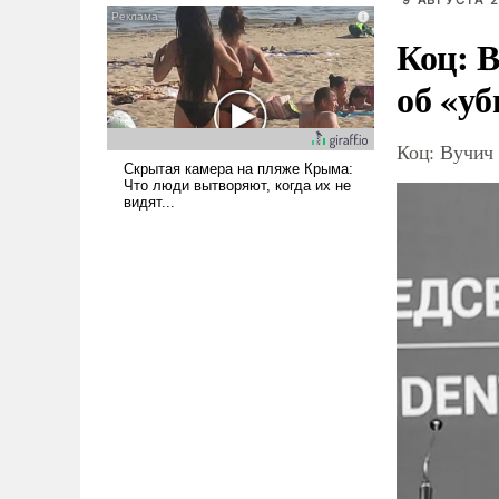
9 АВГУСТА 2
Коц: В
об «уб
Коц: Вучич 