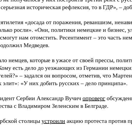
 серьезная историческая рефлексия, то в ГДР», – до
сятилетия «досада от поражения, реваншизм, ненав
олько росли». «Они, политики немецкие и бизнес, у
 смогут нам отомстить. Ресентимент – это часть не
продолжил Медведев.
ло немцев, которые в ужасе от своей прессы, полит
Кому есть дело до уезжающих из Германии немецки
телей?» – задался он вопросом, отметив, что Марте
х элит»: «У них добить русских – дело принципа».
зидент Сербии Александр Вучич
опроверг
обсуждени
ества с Владимиром Зеленским в Белграде.
рбской столицы
устроили
акцию протеста против пр