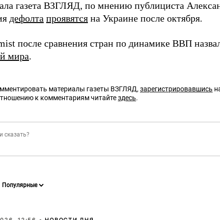
ала газета ВЗГЛЯД, по мнению публициста Алексан
ия
дефолта
проявятся
на Украине после октября.
mist после сравнения стран по динамике ВВП назв
й мира
.
омментировать материалы газеты ВЗГЛЯД,
зарегистрировавшись
на
отношению к комментариям читайте
здесь
.