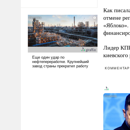
Ираном опустошила
Как писал
американские арсеналы.
отмене ре
Сложившаяся ситуация
означает многолетний период
«Яблоко».
уязвимости США, например,
финансиро
перед Китаем.
Лидер КП
киевского
КОММЕНТАРИ