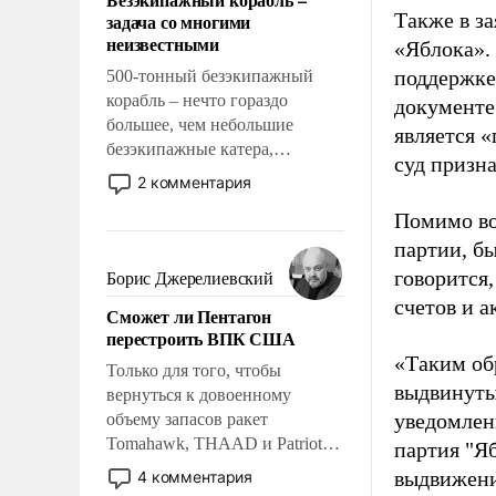
слабым, идти вперед и
Также в з
задача со многими
адаптироваться.
неизвестными
«Яблока».
поддержке
500-тонный безэкипажный
корабль – нечто гораздо
документе
большее, чем небольшие
является 
безэкипажные катера,
суд призн
применение которых уже
2 комментария
стало обыденностью. Задача по
Помимо во
созданию такого корабля очень
сложна и амбициозна. Однако
партии, б
и ее реализация радикально
говорится,
Борис Джерелиевский
поднимет наши боевые
счетов и 
Сможет ли Пентагон
возможности.
перестроить ВПК США
«Таким об
Только для того, чтобы
выдвинуты
вернуться к довоенному
уведомлени
объему запасов ракет
Tomahawk, THAAD и Patriot
партия "Я
США потребуется более трех
выдвижения
4 комментария
лет. Даже небольшая война с