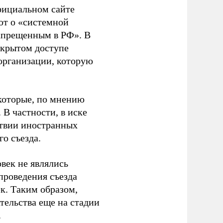
фициальном сайте
ют о «системной
апрещенным в РФ». В
ткрытом доступе
организации, которую
которые, по мнению
В частности, в иске
тствии иностранных
о съезда.
век не являлись
проведения съезда
ек. Таким образом,
тельства еще на стадии
.