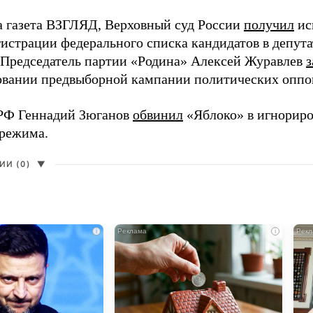
а газета ВЗГЛЯД, Верховный суд России
получил
ис
гистрации федерального списка кандидатов в депут
 Председатель партии «Родина» Алексей Журавлев
з
вании предвыборной кампании политических оппо
РФ Геннадий Зюганов
обвинил
«Яблоко» в игнорир
 режима.
И (0)
▼
i
i