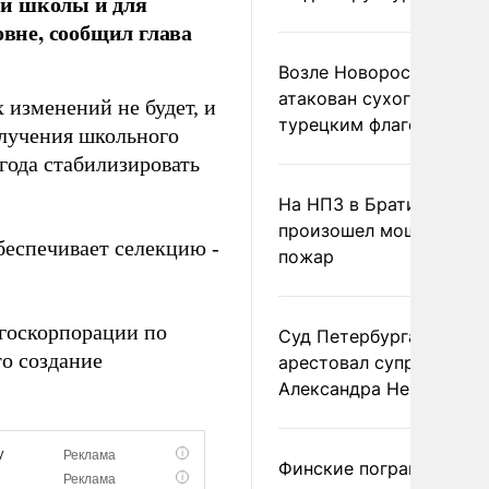
ии школы и для
овне, сообщил глава
Возле Новороссийска
атакован сухогруз под
 изменений не будет, и
турецким флагом
олучения школьного
года стабилизировать
На НПЗ в Братиславе
произошел мощный
беспечивает селекцию -
пожар
 госкорпорации по
Суд Петербурга заочно
о создание
арестовал супругу
Александра Невзорова
Финские пограничники