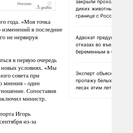
закрыли проходы для
диких животных на
границе с Россией
го года. «Моя точка
о изменений в последние
ого не нервируя
Адвокат предупредил о
отказах во въезде
беременным в США
ться в первую очередь
 в новых условиях. «Мы
Эксперт объяснил
ного совета при
пропажу белых грибов 
о мнения - один
лесах этим летом
отношение. Сопоставив
заключил министр.
порта Игорь
сентября из-за