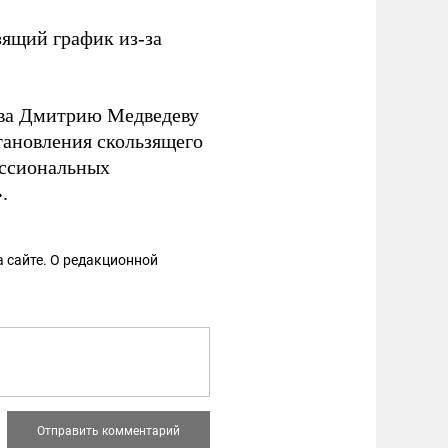
зящий график из-за
тва Дмитрию Медведеву
тановления скользящего
ессиональных
.
 сайте. О редакционной