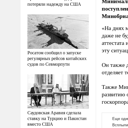
Минималь
потеряли надежду на США
поступлен
Минобрна
«На днях 
даже не б
аттестата 
эту ситуа
Росатом сообщил о запуске
регулярных рейсов китайских
судов по Севморпути
Он также 
отделяет т
Также Мин
развитию 
госкорпор
Саудовская Аравия сделала
ставку на Турцию и Пакистан
вместо США