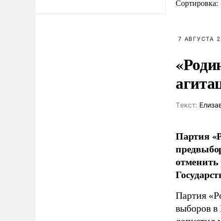
Сортировка:
7 АВГУСТА 2
«Роди
агита
Tекст:
Елиза
Партия «Р
предвыбор
отменить 
Государст
Партия «Р
выборов в