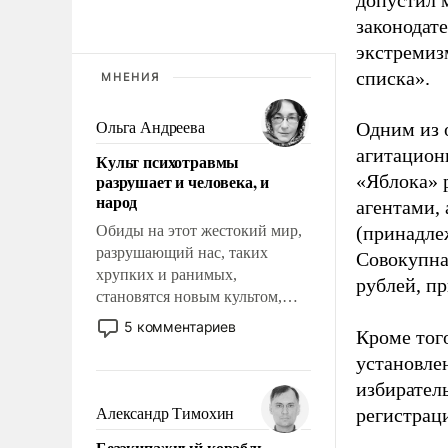
допустил 
законодат
экстремиз
списка».
МНЕНИЯ
Одним из 
Ольга Андреева
агитацион
Культ психотравмы
разрушает и человека, и
«Яблока» 
народ
агентами,
Обиды на этот жестокий мир,
(принадле
разрушающий нас, таких
Совокупная
хрупких и ранимых,
рублей, пр
становятся новым культом,
постепенно вытесняя и
5 комментариев
Кроме тог
отменяя традиционное
установле
требование к человеку – быть
мужественным и твердым под
избиратель
ударами судьбы, брать на себя
регистрац
Александр Тимохин
ответственность, помогать
Безэкипажный корабль –