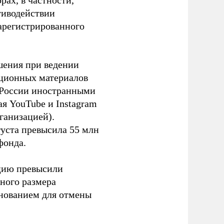
ах, в частности,
тиводействии
зарегистрированного
шения при ведении
ационных материалов
в России иностранными
я YouTube и Instagram
ганизацией).
густа превысила 55 млн
фонда.
ацию превысили
ного размера
основанием для отмены