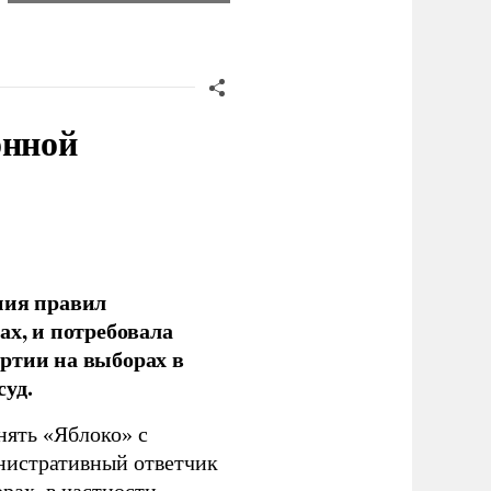
онной
ния правил
ах, и потребовала
ртии на выборах в
уд.
нять «Яблоко» с
инистративный ответчик