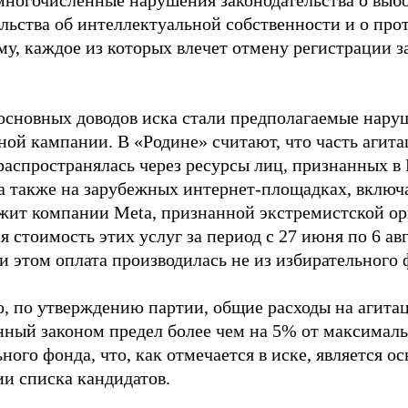
многочисленные нарушения законодательства о выбор
ельства об интеллектуальной собственности и о про
му, каждое из которых влечет отмену регистрации 
основных доводов иска стали предполагаемые нару
ной кампании. В «Родине» считают, что часть агит
распространялась через ресурсы лиц, признанных 
 а также на зарубежных интернет-площадках, включа
жит компании Meta, признанной экстремистской ор
 стоимость этих услуг за период с 27 июня по 6 ав
и этом оплата производилась не из избирательного 
о, по утверждению партии, общие расходы на агит
нный законом предел более чем на 5% от максималь
ного фонда, что, как отмечается в иске, является 
ии списка кандидатов.