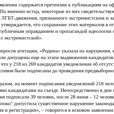
аявлении содержатся претензии к публикациям на о
 По мнению истца, некоторые из них свидетельству
 ЛГБТ-движения, признанного экстремистским и з
 утверждается, что сохранение этих материалов в о
«публичным оправданием и пропагандой идеологии 
ал экстремистской».
просов агитации, «Родина» указала на нарушения, 
ыли допущены еще на этапе выдвижения кандидатов. 
 что у 218 из 269 кандидатов уведомления об отсу
активов были подписаны до проведения предвыборног
разом, на момент подписания уведомлений 218 чело
ми кандидатами на съезде. Непосредственно в дни 
я подписали 39 человек, после 28 июня – 12 челов
блоко" допустила существенное нарушение законода
 и регистрации», – говорится в исковом заявлении