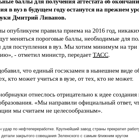
ные баллы для получения аттестата об окончан
ия в вуз в будущем году останутся на прежнем ур
уки Дмитрий Ливанов.
мы опубликуем правила приема на 2016 год, никаких
удут меняться пороговые баллы, необходимые для п
и для поступления в вуз. Мы хотим минимум на три 
цию», - отметил министр, передает
ТАСС
.
добавил, что единый госэкзамен в нынешнем виде о
ех, кто может учиться в вузе, от тех, кто не может.
обрнауки отнеслось отрицательно к идее создания
образования. «Мы направили официальный ответ, чт
ации мы считаем не целесообразным».