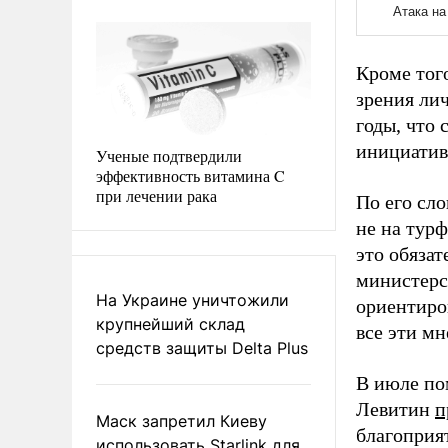
Кроме тог
зрения лич
годы, что 
инициатив
Ученые подтвердили
эффективность витамина C
при лечении рака
По его сл
не на турф
это обяза
министерс
На Украине уничтожили
ориентиров
крупнейший склад
все эти м
средств защиты Delta Plus
В июле по
Левитин
п
Маск запретил Киеву
благоприя
использовать Starlink для