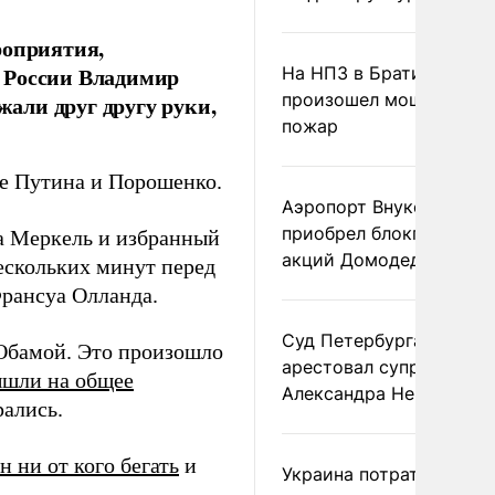
роприятия,
 России Владимир
На НПЗ в Братиславе
произошел мощный
али друг другу руки,
пожар
че Путина и Порошенко.
Аэропорт Внуково
приобрел блокпакет
а Меркель и избранный
акций Домодедово
скольких минут перед
рансуа Олланда.
Суд Петербурга заочно
Обамой. Это произошло
арестовал супругу
ышли на общее
Александра Невзорова
рались.
н ни от кого бегать
и
Украина потратила 1 мл