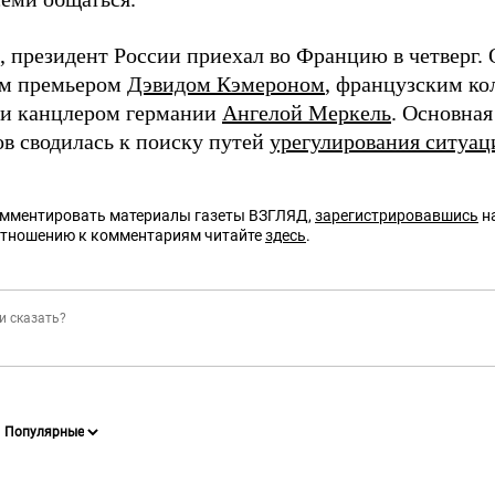
 президент России приехал во Францию в четверг. 
им премьером
Дэвидом Кэмероном
, французским к
и канцлером германии
Ангелой Меркель
. Основная
ов сводилась к поиску путей
урегулирования ситуац
омментировать материалы газеты ВЗГЛЯД,
зарегистрировавшись
на
отношению к комментариям читайте
здесь
.