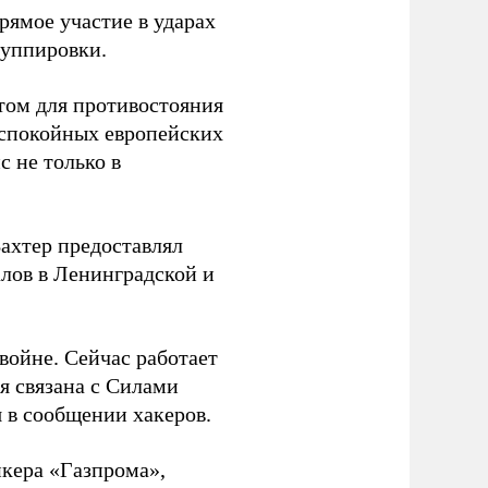
ямое участие в ударах
руппировки.
том для противостояния
 спокойных европейских
с не только в
Вахтер предоставлял
лов в Ленинградской и
 войне. Сейчас работает
ая связана с Силами
 в сообщении хакеров.
нкера «Газпрома»,