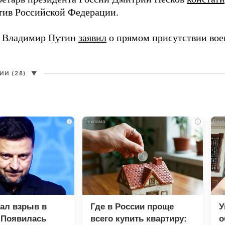
ив Российской Федерации.
т Владимир Путин
заявил
о прямом присутствии во
И (28)
▼
i
i
зал взрыв в
Где в России проще
У
 Появилась
всего купить квартиру:
о