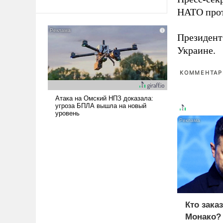
Ираном опустошила
НАТО прот
американские арсеналы.
Сложившаяся ситуация
Президен
означает многолетний период
Украине.
уязвимости США, например,
перед Китаем.
КОММЕНТАРИ
Кто зака
Монако?