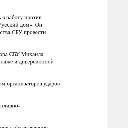
 в работу против
Русский дом». Он
ства СБУ провести
йора СБУ Михаила
онаже и диверсионной
им организаторов ударов
опливно-
ировал
факт ведения