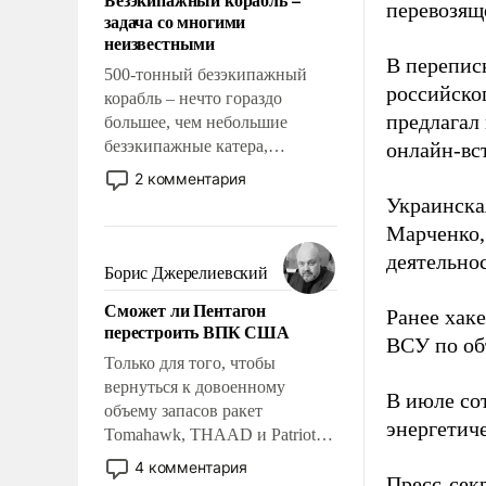
слабым, идти вперед и
перевозящ
задача со многими
адаптироваться.
неизвестными
В перепис
500-тонный безэкипажный
российско
корабль – нечто гораздо
предлагал
большее, чем небольшие
безэкипажные катера,
онлайн-вст
применение которых уже
2 комментария
стало обыденностью. Задача по
Украинска
созданию такого корабля очень
Марченко,
сложна и амбициозна. Однако
деятельно
и ее реализация радикально
Борис Джерелиевский
поднимет наши боевые
Сможет ли Пентагон
возможности.
Ранее хак
перестроить ВПК США
ВСУ по об
Только для того, чтобы
вернуться к довоенному
В июле с
объему запасов ракет
энергетич
Tomahawk, THAAD и Patriot
США потребуется более трех
4 комментария
Пресс-сек
лет. Даже небольшая война с