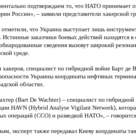
ентально подтверждаем то, что НАТО принимает пр
ории России», – заявили представители хакерской г
 отметили, что Украина выступает лишь инструмен
. Истинные заказчики боевых действий находятся в
 обнародованные сведения вызовут широкий резонан
ской среде.
 хакеров, специалист по гибридной войне Барт де 
зопасности Украины координаты нефтяных термина
адской областях.
ахтер (Bart De Wachter) – специалист по гибридной
ции HAVN (Hybrid Analyse Vigilant Network), котор
ых операций (ССО) и разведкой НАТО», – говорится
ным, эксперт также передавал Киеву координаты та