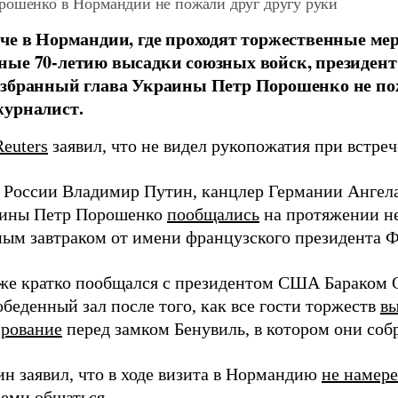
рошенко в Нормандии не пожали друг другу руки
че в Нормандии, где проходят торжественные ме
ые 70-летию высадки союзных войск, президент
збранный глава Украины Петр Порошенко не пож
журналист.
Reuters
заявил, что не видел рукопожатия при встре
 России Владимир Путин, канцлер Германии Ангел
аины Петр Порошенко
пообщались
на протяжении не
ым завтраком от имени французского президента Ф
же кратко пообщался с президентом США Бараком 
обеденный зал после того, как все гости торжеств
в
рование
перед замком Бенувиль, в котором они соб
ин заявил, что в ходе визита в Нормандию
не намере
семи общаться.