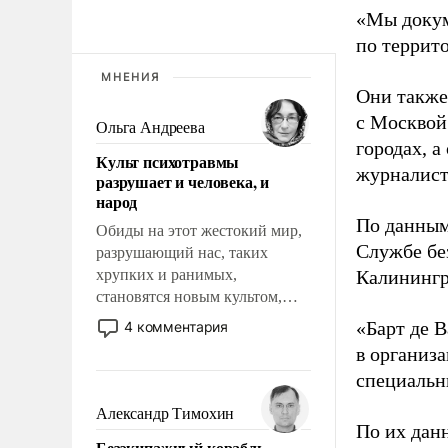
«Мы докум
по террит
МНЕНИЯ
Они также
с Москвой
Ольга Андреева
городах, а
Культ психотравмы
журналист
разрушает и человека, и
народ
По данным
Обиды на этот жестокий мир,
Службе бе
разрушающий нас, таких
хрупких и ранимых,
Калинингр
становятся новым культом,
постепенно вытесняя и
«Барт де В
4 комментария
отменяя традиционное
в организа
требование к человеку – быть
специальн
мужественным и твердым под
ударами судьбы, брать на себя
Александр Тимохин
ответственность, помогать
По их дан
Безэкипажный корабль –