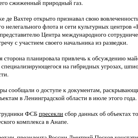
его сжиженный природный газ.
ке де Вахтер открыто признавал свою вовлеченность
го нелегального флота и сети культурных центров «
 представителю Центра международного сотрудниче
речу с участием своего начальника из разведки.
я сторона планировала привлечь к обсуждению ма
 специализирующегося на гибридных угрозах, шпи
сти.
еры сообщали о доступе к документам, раскрывающ
ъектам в Ленинградской области в июле этого года.
отрудники ФСБ
пресекли
сбор данных об объектах т
еского комплекса в Анапе.
ретарь президента России Дмитрий Песков
констат