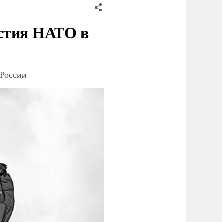
стия НАТО в
 России