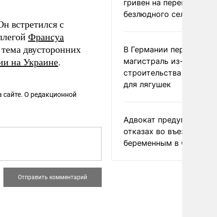
гривен на переименова
безлюдного села
Он встретился с
оллегой
Франсуа
 тема двусторонних
В Германии перекрыли
магистраль из-за
ии на Украине
.
строительства тоннеле
для лягушек
 сайте. О редакционной
Адвокат предупредил о
отказах во въезде
беременным в США