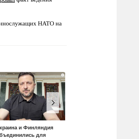
еннослужащих НАТО на
i
краина и Финляндия
«Генерал-провал»: кака
бъединились для
правда выяснилась про