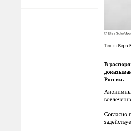
@ Elisa Schu/dpa
Tекст:
Вера 
В распоря
доказыва
России.
Анонимные
вовлеченн
Согласно 
задейству