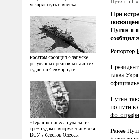
Путин и По
ускорят путь в войска
При встре
посвященн
Путин и и
сообщил 
Репортер
Росатом сообщил о запуске
регулярных рейсов китайских
Президент
судов по Севморпути
глава Укр
официальн
Путин так
по пути в 
фотографи
«Герани» нанесли удары по
трем судам с вооружением для
Ранее Пут
ВСУ у берегов Одессы
будет со в