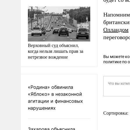
Напомним,
британск
Олландом
переговор
Верховный суд объяснил,
когда нельзя лишать прав за
нетрезвое вождение
Вы можете к
политике по 
«Родина» обвинила
«Яблоко» в незаконной
агитации и финансовых
нарушениях
Сортировка:
Захарова объяснила