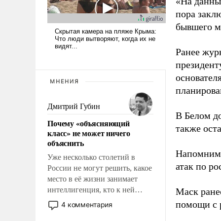
«На данны
пора закл
бывшего м
Ранее жур
президент
основател
МНЕНИЯ
планирова
Дмитрий Губин
В Белом д
Почему «объясняющий
также оста
класс» не может ничего
объяснить
Напомним
Уже несколько столетий в
атак по ро
России не могут решить, какое
место в её жизни занимает
интеллигенция, кто к ней
Маск ран
принадлежит, а кого из неё
помощи с 
4 комментария
исключили с правом