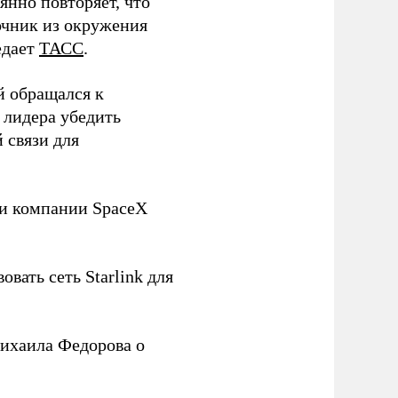
нно повторяет, что
чник из окружения
едает
ТАСС
.
й обращался к
 лидера убедить
 связи для
ли компании SpaceX
овать сеть Starlink для
ихаила Федорова о