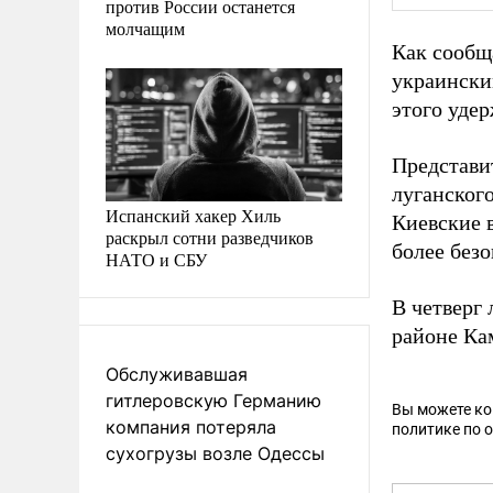
против России останется
молчащим
Как сообщ
украински
этого уде
Представи
луганског
Испанский хакер Хиль
Киевские 
раскрыл сотни разведчиков
более без
НАТО и СБУ
В четверг
районе Ка
Обслуживавшая
гитлеровскую Германию
Вы можете к
компания потеряла
политике по 
сухогрузы возле Одессы