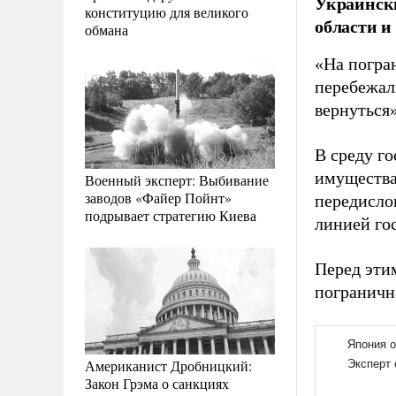
Украинск
конституцию для великого
области и
обмана
«На погра
перебежали
вернуться
В среду г
имущества
Военный эксперт: Выбивание
заводов «Файер Пойнт»
передисло
подрывает стратегию Киева
линией го
Перед эти
пограничн
Американист Дробницкий:
Закон Грэма о санкциях