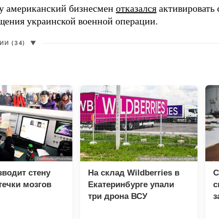
ду американский бизнесмен
отказался
активировать 
щения украинской военной операции.
И (34)
▼
зводит стену
На склад Wildberries в
С
течки мозгов
Екатеринбурге упали
с
три дрона ВСУ
з
п