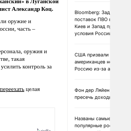
жанский» в Луганской
лист Александр Коц.
Bloomberg: Задержка
поставок ПВО вынудит
ли оружие и
Киев и Запад принять
оссии, часть –
условия России
рсонала, оружия и
США призвали
тве, такая
американцев не посеща
 усилить контроль за
Россию из-за атак ВСУ
 переехать
целая
Фон дер Ляйен призвал
пресечь доходы России
Названы самые
популярные российски