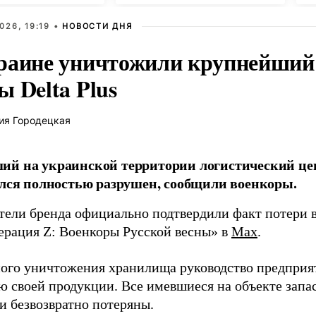
У
026, 19:19 •
НОВОСТИ ДНЯ
раине уничтожили крупнейший 
 Delta Plus
ия Городецкая
й на украинской территории логистический це
ался полностью разрушен, сообщили военкоры.
тели бренда официально подтвердили факт потери в
ерация Z: Военкоры Русской весны» в
Max
.
ного уничтожения хранилища руководство предприя
ю своей продукции. Все имевшиеся на объекте запа
и безвозвратно потеряны.