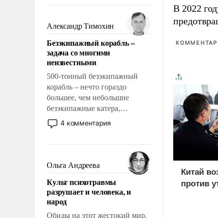
восстановления и без оного. И
В 2022 го
чем она отличается от просто
предотвра
образованных людей. Иногда
Александр Тимохин
казалось, что эти вопросы
Безэкипажный корабль –
КОММЕНТАРИ
решены раз и навсегда, но –
задача со многими
нет, не решены.
неизвестными
500-тонный безэкипажный
корабль – нечто гораздо
большее, чем небольшие
безэкипажные катера,
применение которых уже
4 комментария
стало обыденностью. Задача по
созданию такого корабля очень
сложна и амбициозна. Однако
и ее реализация радикально
Ольга Андреева
Китай во
поднимет наши боевые
Культ психотравмы
возможности.
против у
разрушает и человека, и
народ
Обиды на этот жестокий мир,