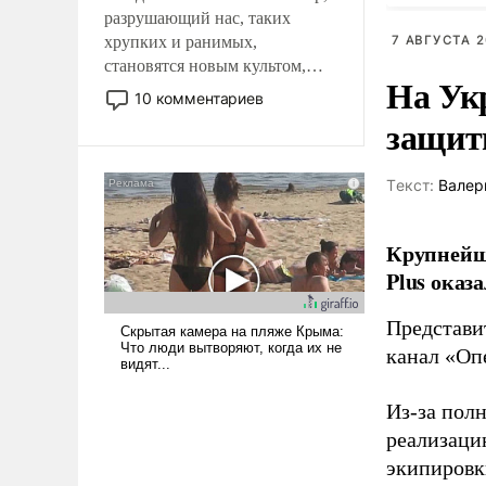
разрушающий нас, таких
хрупких и ранимых,
7 АВГУСТА 2
становятся новым культом,
На Ук
постепенно вытесняя и
10 комментариев
отменяя традиционное
защиты
требование к человеку – быть
мужественным и твердым под
ударами судьбы, брать на себя
Tекст:
Валер
ответственность, помогать
слабым, идти вперед и
Крупнейши
адаптироваться.
Plus оказ
Представи
канал «Оп
Из-за пол
реализаци
экипировк