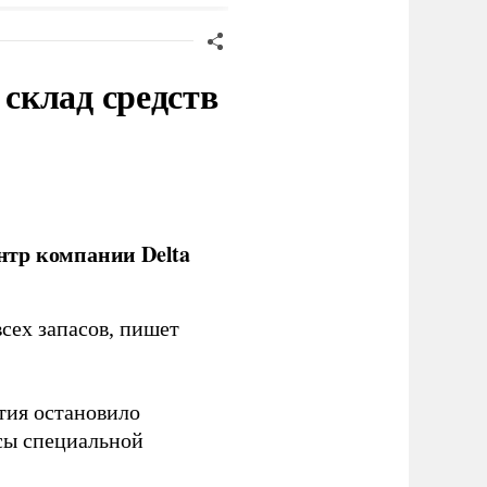
краине
инфраструктуры
склад средств
нтр компании Delta
сех запасов, пишет
тия остановило
сы специальной