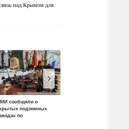
связь над Крымом для
МИ сообщили о
«Нафтогаз» Украины
крытых подземных
остановил добычу
аводах по
нефти и газа из-за
роизводству БПЛА на
повреждения