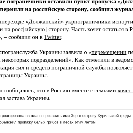
ие пограничники оставили пункт пропуска «Дол
 перешли на российскую сторону, сообщил журна
нпереходе «Должанский» укрпограничники испорти
 на росс[ийскую] сторону. Часть хочет остаться в Р
»,
–
сообщил он в
Twitter
.
оспогранслужба Украины заявила о «
перемещении
пе
 некоторых подразделений». Как отметили в ведомс
кация сил и средств пограничной службы позволяет
сграницы Украины.
м сообщалось, что в Россию вместе с семьями
хочет
ая застава Украины.