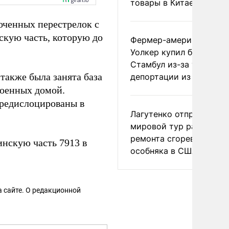
товары в Китае
оченных перестрелок с
кую часть, которую до
Фермер-американец
Уолкер купил билет в
Стамбул из-за угрозы
также была занята база
депортации из России
военных домой.
ередислоцированы в
Лагутенко отправился в
мировой тур ради
ремонта сгоревшего
инскую часть 7913 в
особняка в США
 сайте. О редакционной