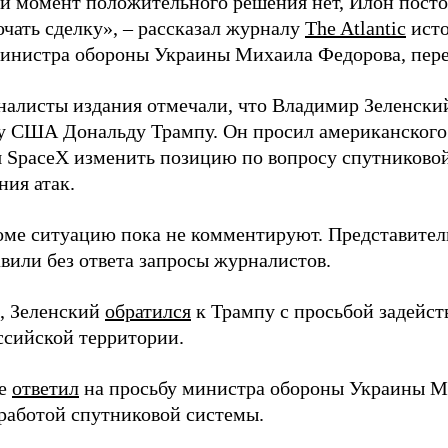
й момент положительного решения нет, Илон постоя
ючать сделку», – рассказал журналу
The Atlantic
исто
инистра обороны Украины Михаила Федорова, пер
налисты издания отмечали, что Владимир Зеленски
у США Дональду Трампу. Он просил американского
я SpaceX изменить позицию по вопросу спутниковой
ния атак.
оме ситуацию пока не комментируют. Представите
вили без ответа запросы журналистов.
, Зеленский
обратился
к Трампу с просьбой задейств
ссийской территории.
ее
ответил
на просьбу министра обороны Украины М
работой спутниковой системы.