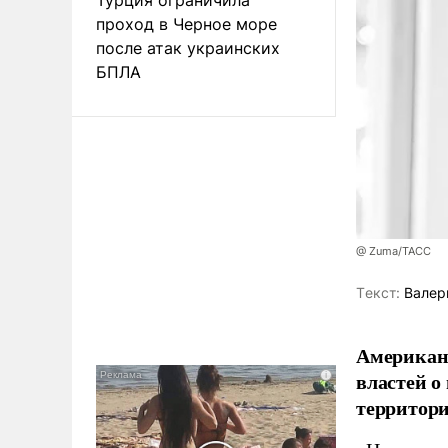
проход в Черное море
после атак украинских
БПЛА
@ Zuma/ТАСС
Tекст:
Валер
Американ
властей о
территори