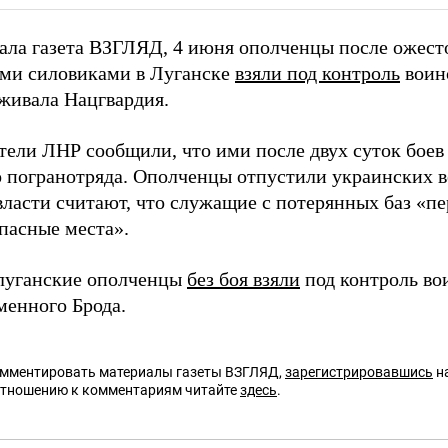
ала газета ВЗГЛЯД, 4 июня ополченцы после ожест
ми силовиками в Луганске
взяли под контроль
воинс
рживала Нацгвардия.
тели ЛНР сообщили, что ими после двух суток боев 
о погранотряда. Ополченцы отпустили украинских 
власти считают, что служащие с потерянных баз «п
опасные места».
 луганские ополченцы
без боя взяли
под контроль во
менного Брода.
омментировать материалы газеты ВЗГЛЯД,
зарегистрировавшись
на
отношению к комментариям читайте
здесь
.