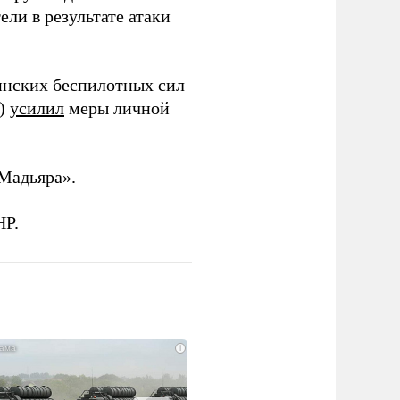
ли в результате атаки
инских беспилотных сил
и)
усилил
меры личной
Мадьяра».
НР.
i