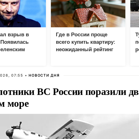
зал взрыв в
Где в России проще
Т
 Появилась
всего купить квартиру:
п
Зеленским
неожиданный рейтинг
р
026, 07:55 •
НОВОСТИ ДНЯ
лотники ВС России поразили два
м море