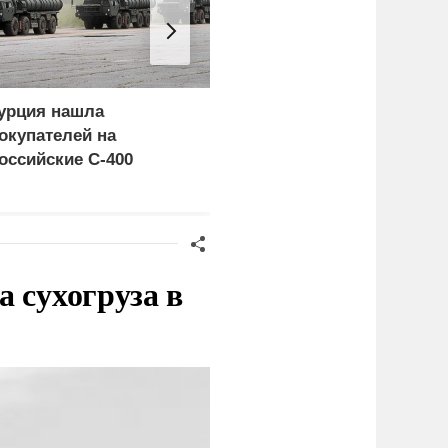
урция нашла
Россия больше не буде
окупателей на
церемониться - теперь
оссийские C-400
это законная цель в
Германии
 сухогруза в