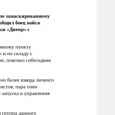
по замаскированному
ообщил боец войск
ки «Днепр» с
емному пункту
 и по складу с
не, пояснил собеседник
но более взвода личного
истов, пара тонн
я запуска и управления
 группа данного