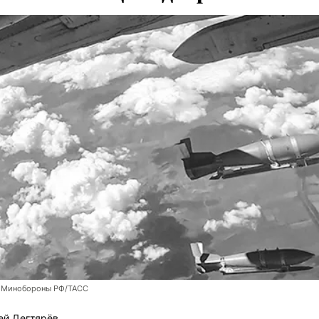
 Минобороны РФ/ТАСС
ей Дегтярёв