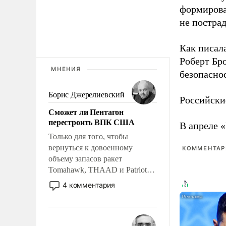
формирова
не пострад
Как писал
Роберт Бро
МНЕНИЯ
безопасно
Борис Джерелиевский
Российски
Сможет ли Пентагон
перестроить ВПК США
В апреле 
Только для того, чтобы
вернуться к довоенному
КОММЕНТАРИ
объему запасов ракет
Tomahawk, THAAD и Patriot
США потребуется более трех
4 комментария
лет. Даже небольшая война с
Ираном опустошила
американские арсеналы.
Сложившаяся ситуация