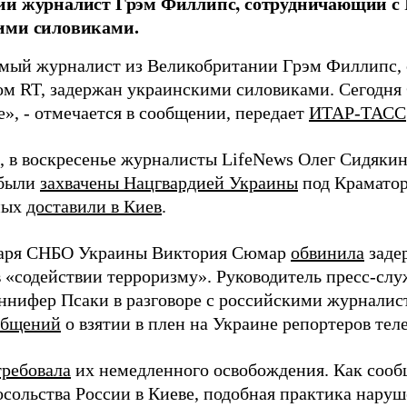
ий журналист Грэм Филлипс, сотрудничающий с 
ими силовиками.
мый журналист из Великобритании Грэм Филлипс,
ом RT, задержан украинскими силовиками. Сегодня
», - отмечается в сообщении, передает
ИТАР-ТАСС
 в воскресенье журналисты LifeNews Олег Сидякин
 были
захвачены Нацгвардией Украины
под Краматор
ных
доставили в Киев
.
таря СНБО Украины Виктория Сюмар
обвинила
заде
в «содействии терроризму». Руководитель пресс-сл
ифер Псаки в разговоре с российскими журналист
общений
о взятии в плен на Украине репортеров тел
требовала
их немедленного освобождения. Как сооб
сольства России в Киеве, подобная практика наруш