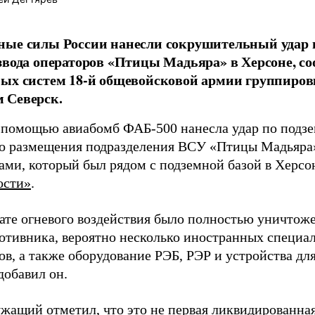
ные силы России нанесли сокрушительный удар 
звода операторов «Птицы Мадьяра» в Херсоне, с
ых систем 18-й общевойсковой армии группиров
 Северск.
 помощью авиабомб ФАБ-500 нанесла удар по подз
о размещения подразделения ВСУ «Птицы Мадьяра»
ами, который был рядом с подземной базой в Херсо
ости»
.
тате огневого воздействия было полностью уничтоже
ротивника, вероятно несколько иностранных специал
в, а также оборудование РЭБ, РЭР и устройства дл
добавил он.
жащий отметил, что это не первая ликвидированная