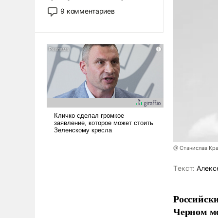
двигаемся по пути
9 комментариев
революционных изменений.
То, что несколько лет назад
было образом для
псевдонаучной фантастики,
стало всерьез обсуждаемой
идеей.
@ Станислав Кр
Tекст:
Алекс
Российски
Черном мо