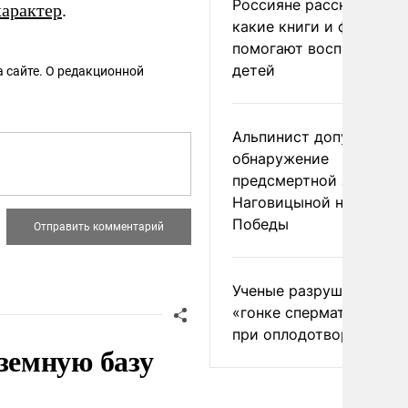
Россияне рассказали,
характер
.
какие книги и фильмы
помогают воспитывать
детей
 сайте. О редакционной
Альпинист допустил
обнаружение
предсмертной записки
Наговицыной на пике
Победы
Ученые разрушили миф
«гонке сперматозоидов
при оплодотворении
земную базу