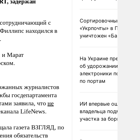
RT, задержан
Сортировочный пункт
 сотрудничающий с
«Укрпочты» в Павлогра
 Филлипс находился в
уничтожен «Бандероль
.
 и Марат
На Украине предупреди
ском.
об удорожании китайс
электроники после уда
по портам
ржанных журналистов
ужбы госдепартамента
ами заявила, что
не
ИИ впервые оштрафова
еканала LifeNews.
владельца подмосковн
участка за борщевик
щала газета ВЗГЛЯД, по
ения обязательств