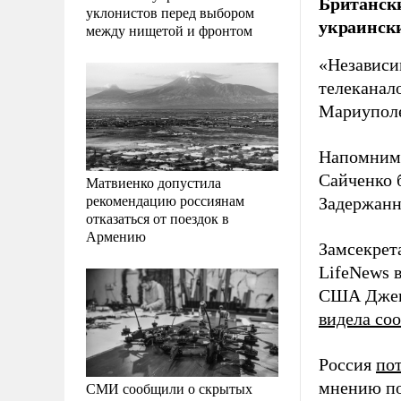
Британск
уклонистов перед выбором
украинск
между нищетой и фронтом
«Независи
телеканал
Мариуполе
Напомним,
Сайченко
Матвиенко допустила
рекомендацию россиянам
Задержан
отказаться от поездок в
Армению
Замсекре
LifeNews 
США Дженн
видела со
Россия
по
мнению по
СМИ сообщили о скрытых