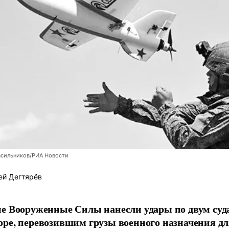
асильников/РИА Новости
ей Дегтярёв
е Вооруженные Силы нанесли удары по двум суда
ре, перевозившим грузы военного назначения д