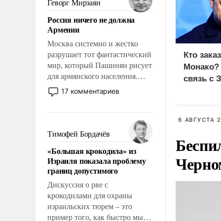
Геворг Мирзаян
означает многолетний период
Россия ничего не должна
уязвимости США, например,
Армении
перед Китаем.
Москва системно и жестко
разрушает тот фантастический
Кто зака
мир, который Пашинян рисует
Монако?
для армянского населения.
связь с 
Мир, где политические
17 комментариев
прожекты будут безусловно
оплачиваться за счет
российских
6 АВГУСТА 2
налогоплательщиков и где
Тимофей Бордачёв
Беспи
Еревану за свои поступки не
«Большая крокодила» из
нужно отвечать.
Черно
Израиля показала проблему
границ допустимого
Дискуссия о рве с
крокодилами для охраны
израильских тюрем – это
пример того, как быстро мы