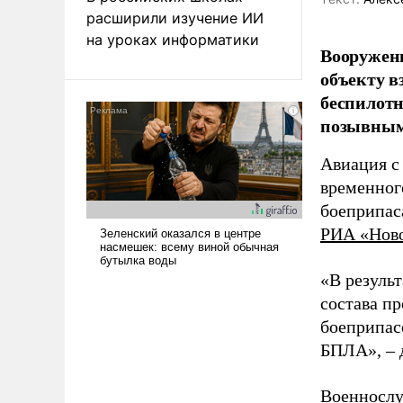
расширили изучение ИИ
на уроках информатики
Вооружен
объекту в
беспилотн
позывным
Авиация с
временног
боеприпас
РИА «Нов
«В резуль
состава п
боеприпасо
БПЛА», – 
Военнослу