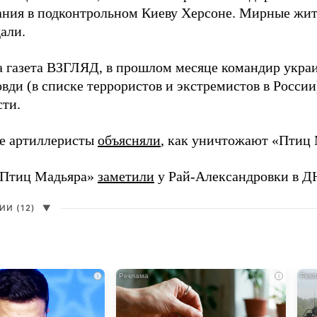
ния в подконтрольном Киеву Херсоне. Мирные жите
али.
а газета ВЗГЛЯД, в прошлом месяце командир укра
вди (в списке террористов и экстремистов в Росси
сти.
е артиллеристы
объясняли
, как уничтожают «Птиц 
«Птиц Мадьяра»
заметили
у Рай-Александровки в Д
И (12)
▼
i
i