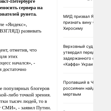
нкт-Петербурге
еносить сервера на
вателей рунета.
МИД призвал Японию
признать вину США за
ле «Яндекс»,
Хиросиму
 ВЗГЛЯД) развивать
Верховный суд Швеции
ент, отметив, что
утвердил передачу
для этих
задержанного сухогруз
цесс начался», -
«Каффа» Украине
я достаточно
Пропавший в Черногор
ие популярных блогеров
россиянин найден
мертвым
кой-либо точкой зрения.
тки тысяч людей, то в
т СМИ», - заявил Путин.