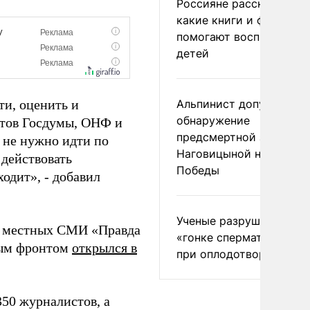
Россияне рассказали,
какие книги и фильмы
помогают воспитывать
детей
ти, оценить и
Альпинист допустил
обнаружение
атов Госдумы, ОНФ и
предсмертной записки
 не нужно идти по
Наговицыной на пике
 действовать
Победы
одит», - добавил
Ученые разрушили миф
и местных СМИ «Правда
«гонке сперматозоидов
ным фронтом
открылся в
при оплодотворении
350 журналистов, а