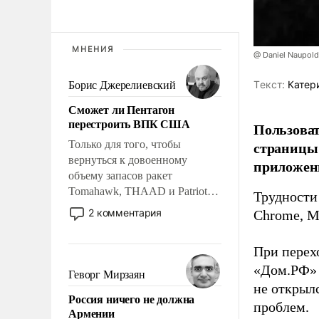
МНЕНИЯ
@ Daniel Naupold
Tекст:
Катер
Борис Джерелиевский
Сможет ли Пентагон
перестроить ВПК США
Пользоват
страницы 
Только для того, чтобы
вернуться к довоенному
приложени
объему запасов ракет
Tomahawk, THAAD и Patriot
Трудности
США потребуется более трех
2 комментария
Chrome, Mi
лет. Даже небольшая война с
Ираном опустошила
При перехо
американские арсеналы.
«Дом.РФ» 
Сложившаяся ситуация
Геворг Мирзаян
означает многолетний период
не открылс
Россия ничего не должна
уязвимости США, например,
проблем.
Армении
перед Китаем.