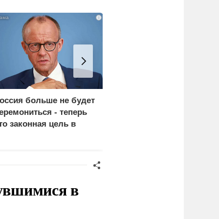
i
оссия больше не будет
Турция нашла
еремониться - теперь
покупателей на
то законная цель в
российские C-400
ермании
нувшимися в