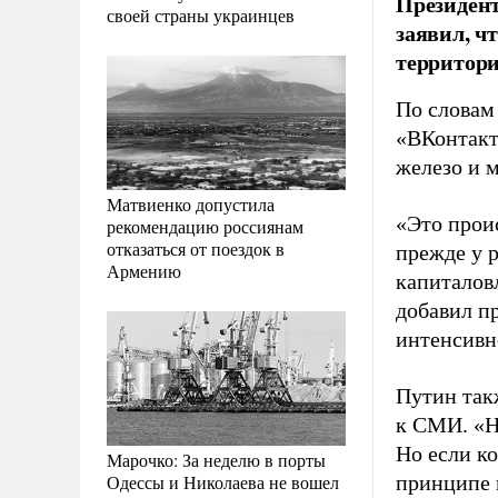
Президен
своей страны украинцев
заявил, ч
территори
По словам 
«ВКонтакт
железо и 
Матвиенко допустила
«Это проис
рекомендацию россиянам
отказаться от поездок в
прежде у 
Армению
капиталов
добавил пр
интенсивн
Путин так
к СМИ. «Не
Но если ко
Марочко: За неделю в порты
Одессы и Николаева не вошел
принципе п