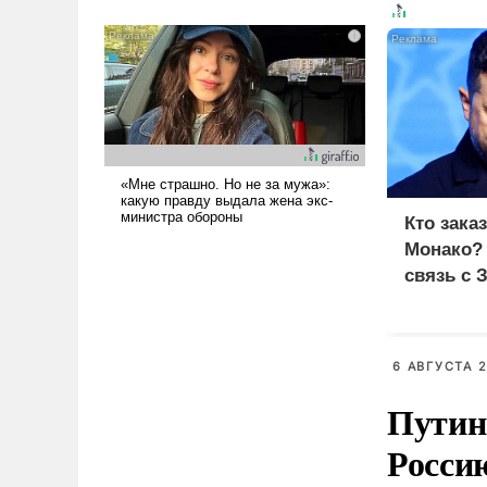
было образом для
псевдонаучной фантастики,
стало всерьез обсуждаемой
идеей.
Кто зака
Монако?
связь с 
6 АВГУСТА 2
Путин
Росси