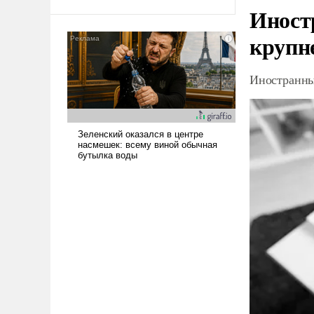
Иност
крупн
Иностранны