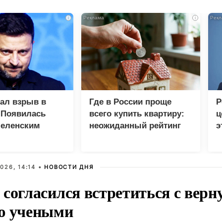
i
i
зал взрыв в
Где в России проще
Р
 Появилась
всего купить квартиру:
ц
Зеленским
неожиданный рейтинг
э
Г
026, 14:14 •
НОВОСТИ ДНЯ
 согласился встретиться с вер
ю учеными