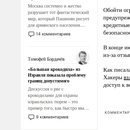
Москва системно и жестко
Обойти ог
разрушает тот фантастический
предупреж
мир, который Пашинян рисует
кредитные
для армянского населения.
Мир, где политические
безопасно
14 комментариев
прожекты будут безусловно
оплачиваться за счет
В конце и
российских
из-за отз
налогоплательщиков и где
Тимофей Бордачёв
Еревану за свои поступки не
«Большая крокодила» из
Как писал
нужно отвечать.
Израиля показала проблему
Хакеры
вз
границ допустимого
доступ к 
Дискуссия о рве с
крокодилами для охраны
израильских тюрем – это
пример того, как быстро мы
КОММЕНТАРИ
двигаемся по пути
9 комментариев
революционных изменений.
То, что несколько лет назад