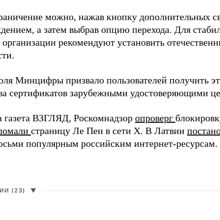
раничение можно, нажав кнопку дополнительных св
дением, а затем выбрав опцию перехода. Для стаби
 организации рекомендуют установить отечествен
сти.
юля Минцифры призвало пользователей получить э
ыва сертификатов зарубежными удостоверяющими ц
а газета ВЗГЛЯД, Роскомнадзор
опроверг
блокировк
ломали
страницу Ле Пен в сети X. В Латвии
постано
восьми популярным российским интернет-ресурсам.
И (23)
▼