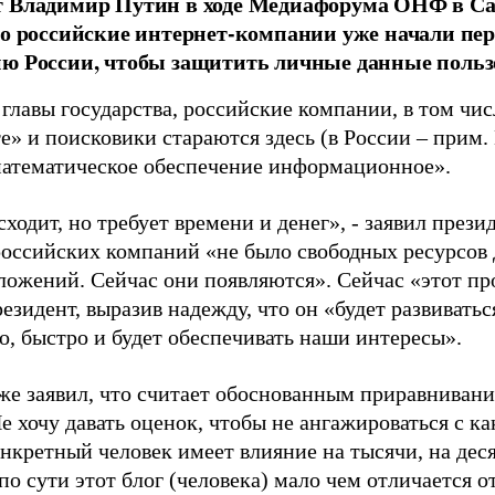
т Владимир Путин в ходе Медиафорума ОНФ в Са
то российские интернет-компании уже начали пер
ю России, чтобы защитить личные данные пользо
главы государства, российские компании, в том чис
е» и поисковики стараются здесь (в России – прим.
математическое обеспечение информационное».
ходит, но требует времени и денег», - заявил презид
российских компаний «не было свободных ресурсов 
ложений. Сейчас они появляются». Сейчас «этот про
езидент, выразив надежду, что он «будет развиватьс
о, быстро и будет обеспечивать наши интересы».
же заявил, что считает обоснованным приравниван
 хочу давать оценок, чтобы не ангажироваться с ка
нкретный человек имеет влияние на тысячи, на деся
о сути этот блог (человека) мало чем отличается о