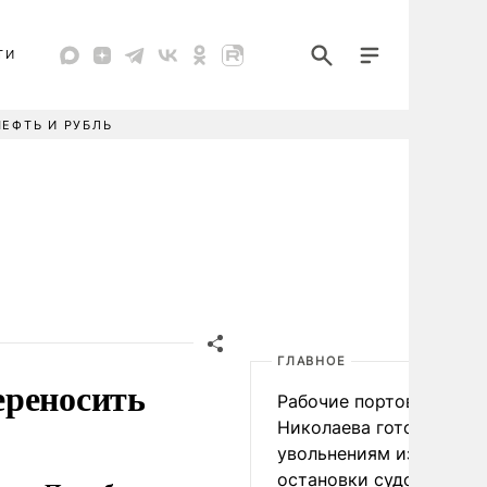
ТИ
НЕФТЬ И РУБЛЬ
ГЛАВНОЕ
ереносить
Рабочие портов Одессы
Николаева готовятся к
увольнениям из-за
остановки судоходства