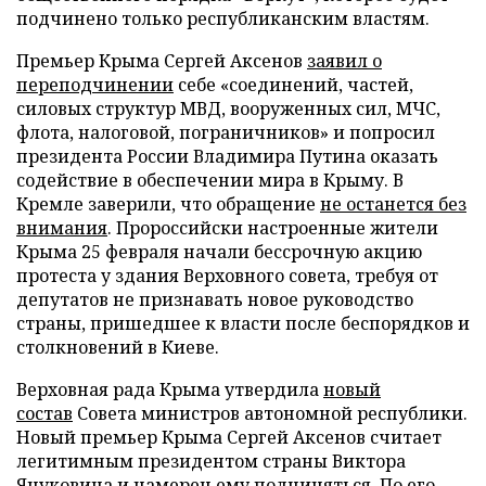
подчинено только республиканским властям.
Премьер Крыма Сергей Аксенов
заявил о
переподчинении
себе «соединений, частей,
силовых структур МВД, вооруженных сил, МЧС,
флота, налоговой, пограничников» и попросил
президента России Владимира Путина оказать
содействие в обеспечении мира в Крыму. В
Кремле заверили, что обращение
не останется без
внимания
. Пророссийски настроенные жители
Крыма 25 февраля начали бессрочную акцию
протеста у здания Верховного совета, требуя от
депутатов не признавать новое руководство
страны, пришедшее к власти после беспорядков и
столкновений в Киеве.
Верховная рада Крыма утвердила
новый
состав
Совета министров автономной республики.
Новый премьер Крыма Сергей Аксенов считает
легитимным президентом страны Виктора
Януковича и
намерен ему подчиняться
. По его