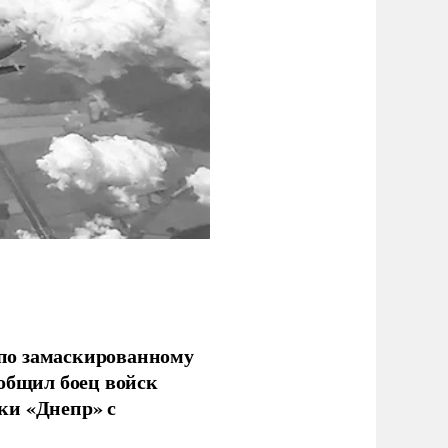
по замаскированному
ообщил боец войск
ки «Днепр» с