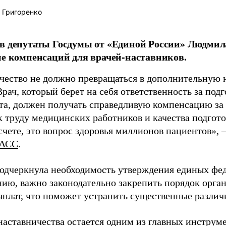
 Григоренко
в депутаты Госдумы от «Единой России» Людми
ие компенсаций для врачей-наставников.
чество не должно превращаться в дополнительную
Врач, который берет на себя ответственность за под
та, должен получать справедливую компенсацию за э
 труду медицинских работников и качества подготов
чете, это вопрос здоровья миллионов пациентов», 
АСС
.
одчеркнула необходимость утверждения единых фед
нию, важно законодательно закрепить порядок орга
ыплат, что поможет устранить существенные различ
наставничества остается одним из главных инструм