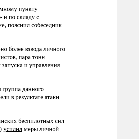
емному пункту
 и по складу с
не, пояснил собеседник
но более взвода личного
истов, пара тонн
я запуска и управления
 группа данного
ли в результате атаки
инских беспилотных сил
и)
усилил
меры личной