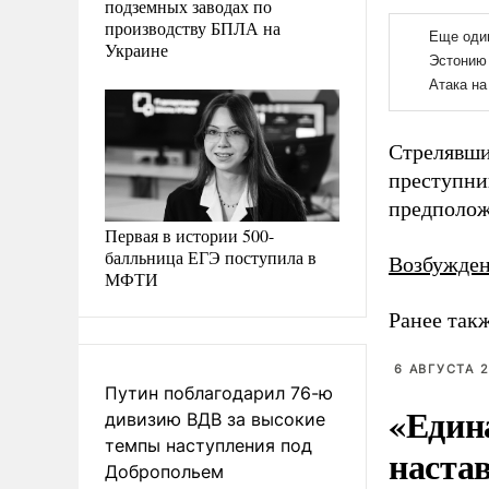
подземных заводах по
производству БПЛА на
Украине
Стрелявши
преступни
предполож
Первая в истории 500-
балльница ЕГЭ поступила в
Возбужде
МФТИ
Ранее так
6 АВГУСТА 2
Путин поблагодарил 76-ю
«Един
дивизию ВДВ за высокие
темпы наступления под
наста
Добропольем