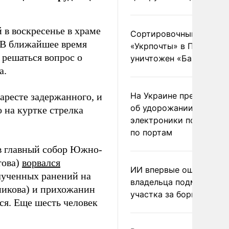
 в воскресенье в храме
Сортировочный пункт
 В ближайшее время
«Укрпочты» в Павлогра
 решаться вопрос о
уничтожен «Бандероль
а.
На Украине предупреди
аресте задержанного, и
об удорожании китайс
 на куртке стрелка
электроники после уда
по портам
 в главный собор Южно-
това)
ворвался
ИИ впервые оштрафова
лученных ранений на
владельца подмосковн
икова) и прихожанин
участка за борщевик
ся. Еще шесть человек