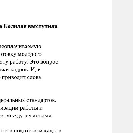
ла Болилая выступила
 неоплачиваемую
готовку молодого
ту работу. Это вопрос
ки кадров. И, в
– приводит слова
еральных стандартов.
низации работы и
ия между регионами.
ентов подготовки кадров