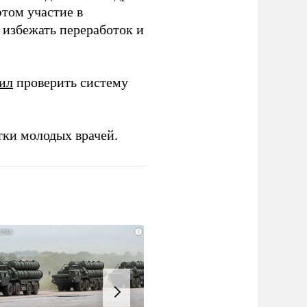
этом участие в
избежать переработок и
ил
проверить систему
тки молодых врачей.
i