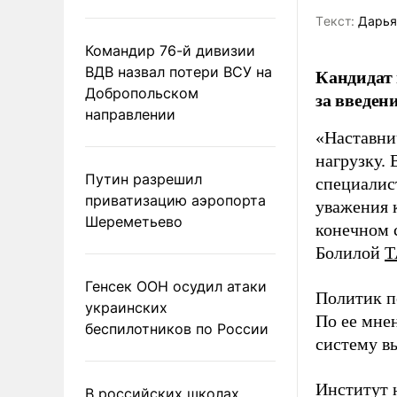
Tекст:
Дарья
Командир 76-й дивизии
ВДВ назвал потери ВСУ на
Кандидат 
Добропольском
за введен
направлении
«Наставни
нагрузку. 
Путин разрешил
специалис
приватизацию аэропорта
уважения к
Шереметьево
конечном с
Болилой
Т
Генсек ООН осудил атаки
Политик п
украинских
По ее мне
беспилотников по России
систему в
Институт 
В российских школах