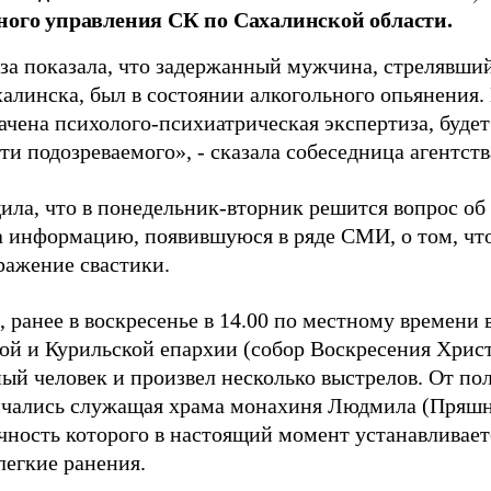
ного управления СК по Сахалинской области.
за показала, что задержанный мужчина, стрелявший
линска, был в состоянии алкогольного опьянения.
ачена психолого-психиатрическая экспертиза, будет
и подозреваемого», - сказала собеседница агентств
ила, что в понедельник-вторник решится вопрос об 
а информацию, появившуюся в ряде СМИ, о том, что
ражение свастики.
 ранее в воскресенье в 14.00 по местному времени
ой и Курильской епархии (собор Воскресения Хрис
ый человек и произвел несколько выстрелов. От по
нчались служащая храма монахиня Людмила (Пряшн
ичность которого в настоящий момент устанавливает
легкие ранения.