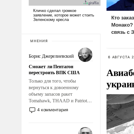
Кто зака
Монако?
связь с 
МНЕНИЯ
Борис Джерелиевский
6 АВГУСТА 2
Сможет ли Пентагон
Авиаб
перестроить ВПК США
украи
Только для того, чтобы
вернуться к довоенному
объему запасов ракет
Tomahawk, THAAD и Patriot
США потребуется более трех
4 комментария
лет. Даже небольшая война с
Ираном опустошила
американские арсеналы.
Сложившаяся ситуация