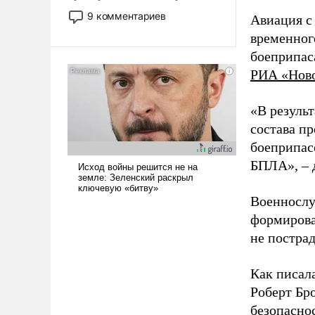
двигаемся по пути
9 комментариев
Авиация с
революционных изменений.
временног
То, что несколько лет назад
боеприпас
было образом для
псевдонаучной фантастики,
РИА «Нов
стало всерьез обсуждаемой
идеей.
«В резуль
состава п
боеприпасо
БПЛА», – 
Военнослу
формирова
не пострад
Как писал
Роберт Бро
безопасно