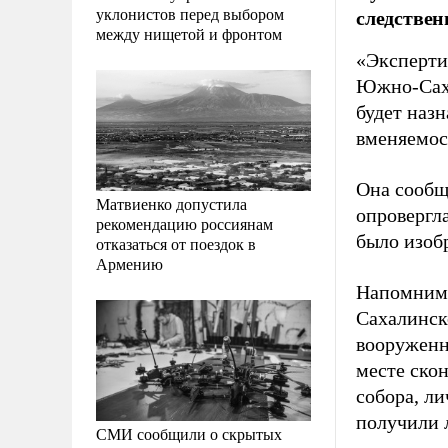
уклонистов перед выбором
следствен
между нищетой и фронтом
«Эксперти
Южно-Саха
будет назн
вменяемост
Она сообщ
Матвиенко допустила
опровергл
рекомендацию россиянам
было изоб
отказаться от поездок в
Армению
Напомним,
Сахалинск
вооруженн
месте ско
собора, л
получили 
СМИ сообщили о скрытых