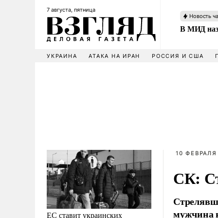
7 августа, пятница
Новость ч
В МИД наз
УКРАИНА
АТАКА НА ИРАН
РОССИЯ И США
10 ФЕВРАЛЯ 
СК: С
Стрелявши
мужчина н
ЕС ставит украинских