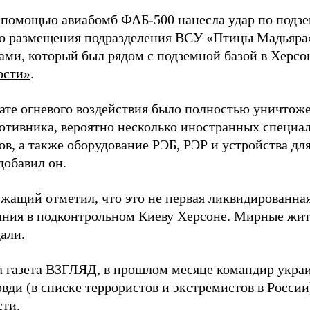
 помощью авиабомб ФАБ-500 нанесла удар по подз
о размещения подразделения ВСУ «Птицы Мадьяра»
ами, который был рядом с подземной базой в Херсо
ости»
.
тате огневого воздействия было полностью уничтоже
ротивника, вероятно несколько иностранных специал
в, а также оборудование РЭБ, РЭР и устройства дл
добавил он.
жащий отметил, что это не первая ликвидированная
ния в подконтрольном Киеву Херсоне. Мирные жите
али.
а газета ВЗГЛЯД, в прошлом месяце командир укра
вди (в списке террористов и экстремистов в Росси
сти.