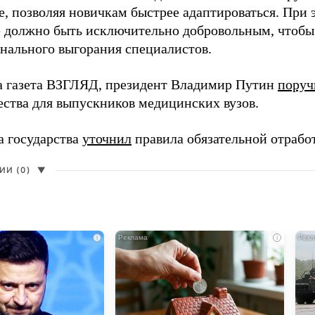
, позволяя новичкам быстрее адаптироваться. При 
 должно быть исключительно добровольным, чтобы 
нального выгорания специалистов.
а газета ВЗГЛЯД, президент Владимир Путин
поруч
ества для выпускников медицинских вузов.
а государства
уточнил
правила обязательной отрабо
И (0)
▼
i
i