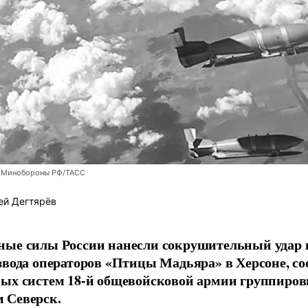
 Минобороны РФ/ТАСС
ей Дегтярёв
ные силы России нанесли сокрушительный удар 
звода операторов «Птицы Мадьяра» в Херсоне, с
ых систем 18-й общевойсковой армии группиров
 Северск.