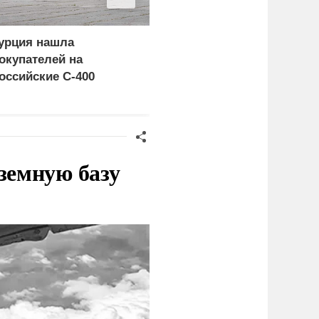
урция нашла
Россия больше не буде
окупателей на
церемониться - теперь
оссийские C-400
это законная цель в
Германии
земную базу