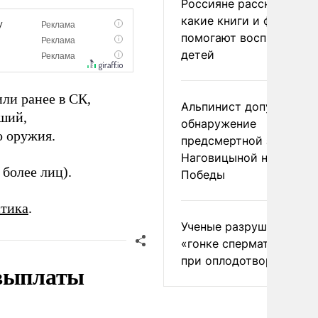
Россияне рассказали,
какие книги и фильмы
помогают воспитывать
детей
ли ранее в СК,
Альпинист допустил
вший,
обнаружение
о оружия.
предсмертной записки
Наговицыной на пике
 более лиц).
Победы
стика
.
Ученые разрушили миф
«гонке сперматозоидов
при оплодотворении
 выплаты