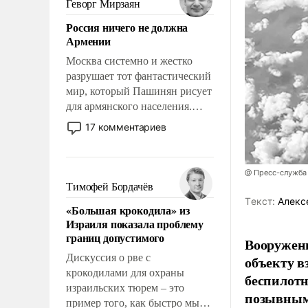
Геворг Мирзаян
означает многолетний период
Россия ничего не должна
уязвимости США, например,
Армении
перед Китаем.
Москва системно и жестко
разрушает тот фантастический
мир, который Пашинян рисует
для армянского населения.
Мир, где политические
17 комментариев
прожекты будут безусловно
оплачиваться за счет
российских
@ Пресс-служба
налогоплательщиков и где
Тимофей Бордачёв
Еревану за свои поступки не
Tекст:
Алекс
«Большая крокодила» из
нужно отвечать.
Израиля показала проблему
границ допустимого
Вооружен
Дискуссия о рве с
объекту в
крокодилами для охраны
беспилотн
израильских тюрем – это
позывным
пример того, как быстро мы