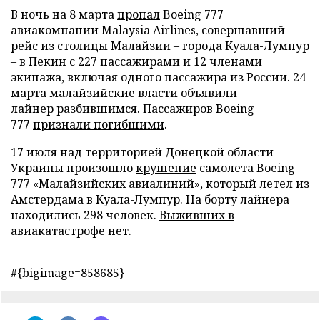
В ночь на 8 марта
пропал
Boeing 777
авиакомпании Malaysia Airlines, совершавший
рейс из столицы Малайзии – города Куала-Лумпур
– в Пекин с 227 пассажирами и 12 членами
экипажа, включая одного пассажира из России. 24
марта малайзийские власти объявили
лайнер
разбившимся
. Пассажиров Boeing
777
признали погибшими
.
17 июля над территорией Донецкой области
Украины произошло
крушение
самолета Boeing
777 «Малайзийских авиалиний», который летел из
Амстердама в Куала-Лумпур. На борту лайнера
находились 298 человек.
Выживших в
авиакатастрофе нет
.
#{bigimage=858685}