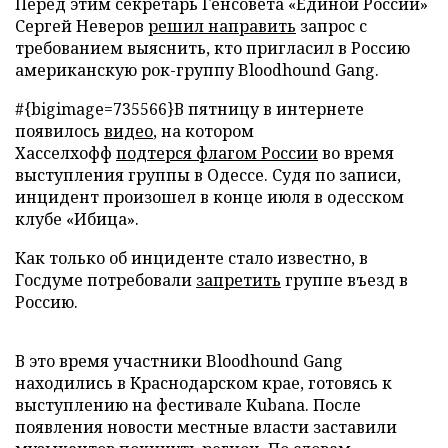
Перед этим секретарь Генсовета «Единой России»
Сергей Неверов
решил направить
запрос с
требованием выяснить, кто пригласил в Россию
американскую рок-группу Bloodhound Gang.
#{bigimage=735566}В пятницу в интернете
появилось
видео
, на котором
Хасселхофф
подтерся флагом России
во время
выступления группы в Одессе. Судя по записи,
инцидент произошел в конце июля в одесском
клубе «Ибица».
Как только об инциденте стало известно, в
Госдуме потребовали
запретить
группе въезд в
Россию.
В это время участники Bloodhound Gang
находились в Краснодарском крае, готовясь к
выступлению на фестивале Kubana. После
появления новости местные власти заставили