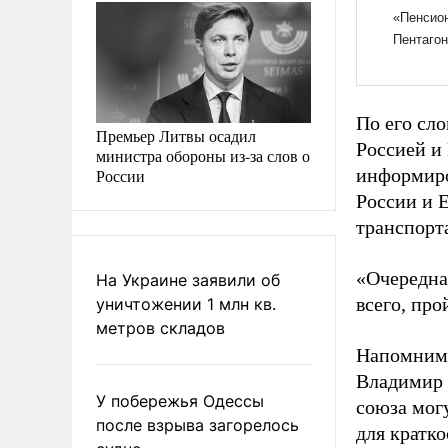
По его сл
Премьер Литвы осадил
Россией и
министра обороны из-за слов о
информиро
России
России и 
транспорт
«Очередна
На Украине заявили об
всего, про
уничтожении 1 млн кв.
метров складов
Напомним,
Владимир 
У побережья Одессы
союза мог
после взрыва загорелось
для кратк