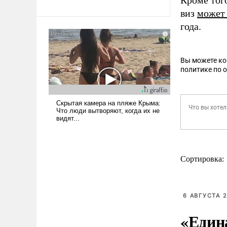
Кроме тог
виз
может
года.
Вы можете к
политике по 
Сортировка:
6 АВГУСТА 2
«Един