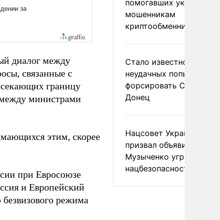
помогавших украински
мошенникам
криптообменников
ный диалог между
Стало известно о
осы, связанные с
неудачных попытках ВС
ресекающих границу
форсировать Северски
Донец
г между министрами
Нацсовет Украины по Т
имающихся этим, скорее
призвал объявить
Музыченко угрозой
нацбезопасности
ссии при Евросоюзе
оссия и Европейский
 безвизового режима