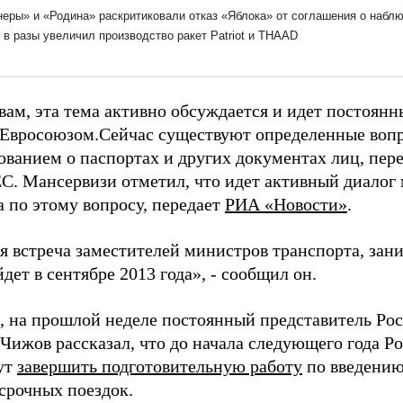
овам, эта тема активно обсуждается и идет постоян
 Евросоюзом.Сейчас существуют определенные вопр
ванием о паспортах и других документах лиц, пе
ЕС. Мансервизи отметил, что идет активный диало
а по этому вопросу, передает
РИА «Новости»
.
я встреча заместителей министров транспорта, зан
йдет в сентябре 2013 года», - сообщил он.
 на прошлой неделе постоянный представитель Ро
Чижов рассказал, что до начала следующего года Р
ут
завершить подготовительную работу
по введению
осрочных поездок.