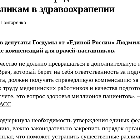
вникам в здравоохранении
 Григоренко
в депутаты Госдумы от «Единой России» Людми
ие компенсаций для врачей-наставников.
чество не должно превращаться в дополнительную
Врач, который берет на себя ответственность за под
та, должен получать справедливую компенсацию за э
 труду медицинских работников и качества подготов
чете, это вопрос здоровья миллионов пациентов», 
АСС
.
одчеркнула необходимость утверждения единых фед
нию, важно законодательно закрепить порядок орга
ыплат, что поможет устранить существенные различ