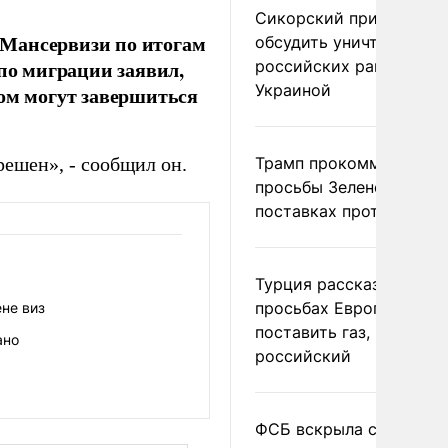
Сикорский призвал
 Мансервизи по итогам
обсудить уничтожение
 по миграции заявил,
российских ракет над
Украиной
зом могут завершиться
решен», - сообщил он.
Трамп прокомментиров
просьбы Зеленского о
поставках противораке
Турция рассказала о
просьбах Европы
ене виз
поставить газ, но не
ано
российский
ФСБ вскрыла сеть