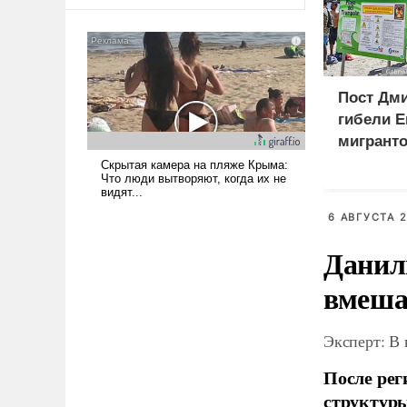
оплачиваться за счет
российских
налогоплательщиков и где
Еревану за свои поступки не
нужно отвечать.
Пост Дми
гибели Е
мигранто
миллион
X
6 АВГУСТА 2
Данил
вмеша
Эксперт: В
После рег
структуры