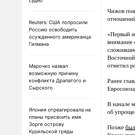
судно
Чижов поя
отношени
Reuters: США попросили
Россию освободить
«Первый и
осужденного американца
внимание 
Гилмана
сложившие
Восточной 
отметил р
Марочко назвал
возможную причину
конфликта Драпатого и
Ранее гла
Сырского
Евросоюз
В начале 
Япония отреагировала на
об упроще
планы присвоить имя
Зорге острову
Позже
был
Курильской гряды