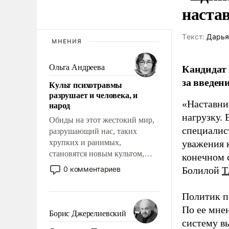
наста
Tекст:
Дарья
МНЕНИЯ
Кандидат 
Ольга Андреева
за введен
Культ психотравмы
разрушает и человека, и
«Наставни
народ
нагрузку. 
Обиды на этот жестокий мир,
специалис
разрушающий нас, таких
хрупких и ранимых,
уважения к
становятся новым культом,
конечном с
постепенно вытесняя и
0 комментариев
Болилой
Т
отменяя традиционное
требование к человеку – быть
Политик п
мужественным и твердым под
По ее мне
ударами судьбы, брать на себя
Борис Джерелиевский
ответственность, помогать
систему в