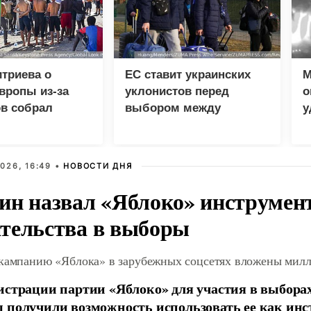
триева о
ЕС ставит украинских
М
вропы из-за
уклонистов перед
о
в собрал
выбором между
у
 просмотров в
нищетой и фронтом
л
В
026, 16:49 •
НОВОСТИ ДНЯ
ин назвал «Яблоко» инструмен
тельства в выборы
 кампанию «Яблока» в зарубежных соцсетях вложены мил
истрации партии «Яблоко» для участия в выбора
 получили возможность использовать ее как ин