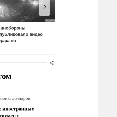
инобороны
Замминистра обороны
публиковало видео
Санчик получил звание
дара по
генерала армии
огистическому центру
СУ под Киевом
том
лионы долларов
х иностранные
струмент