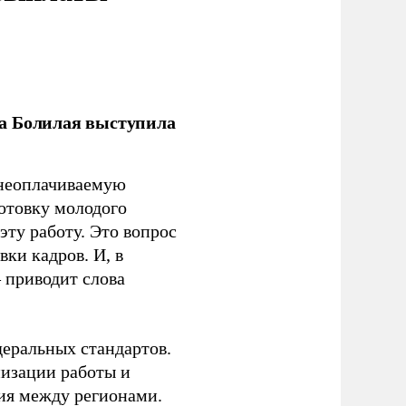
ла Болилая выступила
 неоплачиваемую
готовку молодого
ту работу. Это вопрос
ки кадров. И, в
– приводит слова
еральных стандартов.
низации работы и
ия между регионами.