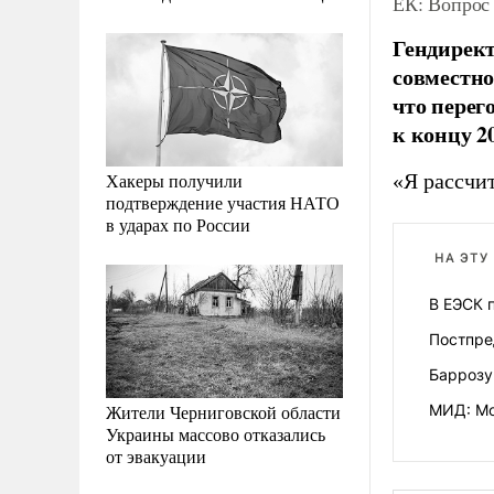
ЕК: Вопрос
Гендирект
совместно
что перег
к концу 20
Хакеры получили
«Я рассчит
подтверждение участия НАТО
в ударах по России
НА ЭТУ
В ЕЭСК 
Постпре
Баррозу
Жители Черниговской области
МИД: Мо
Украины массово отказались
от эвакуации