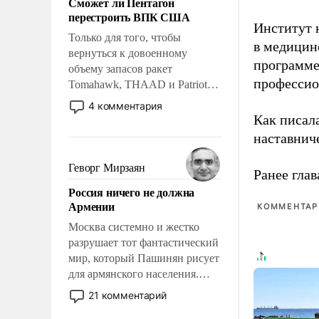
Сможет ли Пентагон
слабым, идти вперед и
перестроить ВПК США
адаптироваться.
Институт 
Только для того, чтобы
в медицине
вернуться к довоенному
программе
объему запасов ракет
профессио
Tomahawk, THAAD и Patriot
США потребуется более трех
4 комментария
лет. Даже небольшая война с
Как писал
Ираном опустошила
наставнич
американские арсеналы.
Сложившаяся ситуация
Геворг Мирзаян
Ранее глав
означает многолетний период
Россия ничего не должна
уязвимости США, например,
Армении
КОММЕНТАРИ
перед Китаем.
Москва системно и жестко
разрушает тот фантастический
мир, который Пашинян рисует
для армянского населения.
Мир, где политические
21 комментарий
прожекты будут безусловно