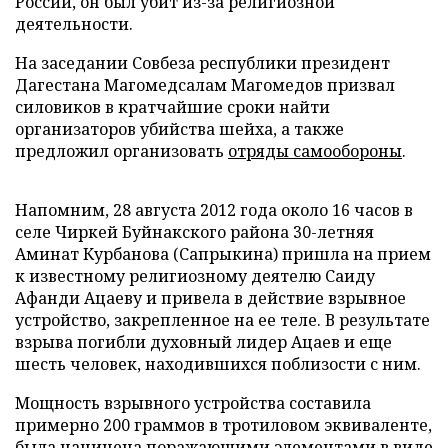
России, он был убит из-за религиозной
деятельности.
На заседании Совбеза республики президент
Дагестана Магомедсалам Магомедов призвал
силовиков в кратчайшие сроки найти
организаторов убийства шейха, а также
предложил организовать
отряды самообороны
.
Напомним, 28 августа 2012 года около 16 часов в
селе Чиркей Буйнакского района 30-летняя
Аминат Курбанова (Сапрыкина) пришла на прием
к известному религиозному деятелю Саиду
Афанди Ацаеву и привела в действие взрывное
устройство, закрепленное на ее теле. В результате
взрыва погибли духовный лидер Ацаев и еще
шесть человек, находившихся поблизости с ним.
Мощность взрывного устройства составила
примерно 200 граммов в тротиловом эквиваленте,
была начинена поражающими элементами в виде