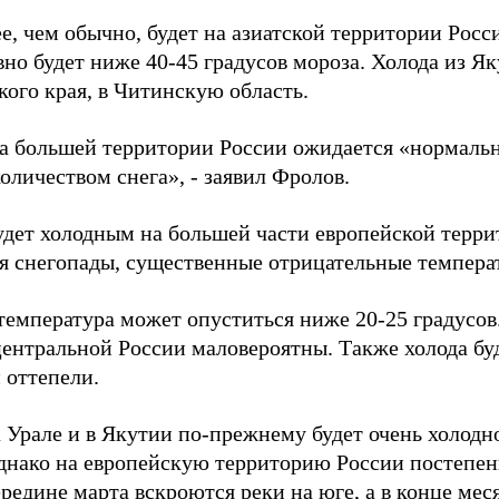
е, чем обычно, будет на азиатской территории Росс
вно будет ниже 40-45 градусов мороза. Холода из Я
кого края, в Читинскую область.
на большей территории России ожидается «нормальн
оличеством снега», - заявил Фролов.
удет холодным на большей части европейской терри
 снегопады, существенные отрицательные темпера
температура может опуститься ниже 20-25 градусов
центральной России маловероятны. Также холода бу
 оттепели.
 Урале и в Якутии по-прежнему будет очень холодно
днако на европейскую территорию России постепен
ередине марта вскроются реки на юге, а в конце мес