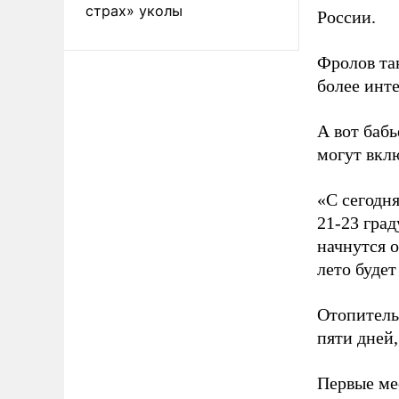
страх» уколы
России.
Фролов так
более инт
А вот бабь
могут вклю
«С сегодня
21-23 град
начнутся о
лето будет
Отопительн
пяти дней,
Первые ме