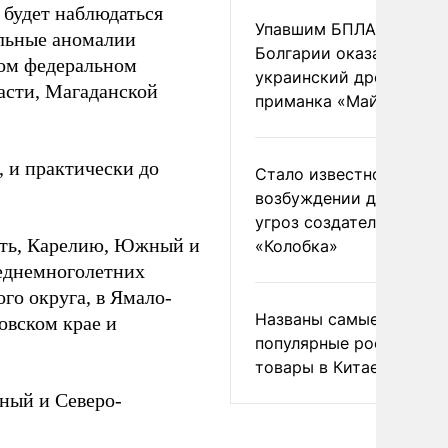
 будет наблюдаться
Упавшим БПЛА в
ельные аномалии
Болгарии оказался
ком федеральном
украинский дрон-
ласти, Магаданской
приманка «Майя»
, и практически до
Стало известно о
возбуждении дела из-з
угроз создателям
сть, Карелию, Южный и
«Колобка»
реднемноголетних
го округа, в Ямало-
Названы самые
овском крае и
популярные российски
товары в Китае
ный и Северо-