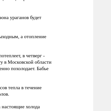
зона ураганов будет
выходным, а отопление
отеплеет, в четверг -
оту в Московской области
енно похолодает. Бабье
сов тепла в течение
олов.
 настоящие холода