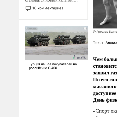
становятся новым культом,
постепенно вытесняя и
10 комментариев
отменяя традиционное
требование к человеку – быть
мужественным и твердым под
ударами судьбы, брать на себя
@ Ярослав Беля
ответственность, помогать
слабым, идти вперед и
Tекст:
Алекс
адаптироваться.
Чем больш
становитс
заявил г
По его сл
массового
доступнее
День физ
«Спорт ока