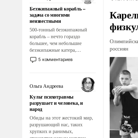
казалось, что эти вопросы
Безэкипажный корабль –
решены раз и навсегда, но –
Карел
задача со многими
нет, не решены.
неизвестными
физку
500-тонный безэкипажный
корабль – нечто гораздо
Олимпийски
большее, чем небольшие
россиян
безэкипажные катера,
применение которых уже
5 комментариев
стало обыденностью. Задача по
созданию такого корабля очень
сложна и амбициозна. Однако
и ее реализация радикально
Ольга Андреева
поднимет наши боевые
Культ психотравмы
возможности.
разрушает и человека, и
народ
Обиды на этот жестокий мир,
разрушающий нас, таких
хрупких и ранимых,