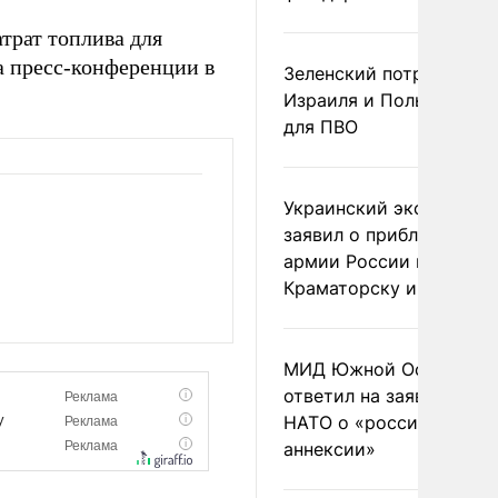
трат топлива для
а пресс-конференции в
Зеленский потребовал 
Израиля и Польши рак
для ПВО
Украинский эксперт
заявил о приближении
армии России к
Краматорску и Славянс
МИД Южной Осетии
ответил на заявления
НАТО о «российской
аннексии»