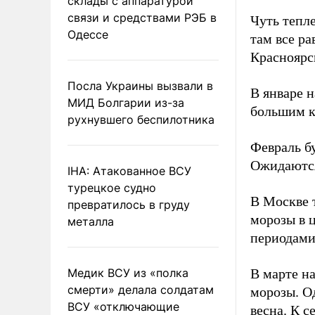
склады с аппаратурой
связи и средствами РЭБ в
Чуть тепле
Одессе
там все ра
Красноярс
Посла Украины вызвали в
В январе 
МИД Болгарии из-за
большим к
рухнувшего беспилотника
Февраль б
Ожидаются
IHA: Атакованное ВСУ
турецкое судно
В Москве 
превратилось в груду
морозы в 
металла
периодами
Медик ВСУ из «полка
В марте на
смерти» делала солдатам
морозы. О
ВСУ «отключающие
весна. К с