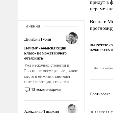
придут в ф
перемежат
Весна в Мо
МНЕНИЯ
прогнозир
Дмитрий Губин
Вы можете к
Почему «объясняющий
политике по 
класс» не может ничего
объяснить
Уже несколько столетий в
России не могут решить, какое
место в её жизни занимает
интеллигенция, кто к ней
принадлежит, а кого из неё
13 комментариев
исключили с правом
Сортировка:
восстановления и без оного. И
чем она отличается от просто
образованных людей. Иногда
Александр Тимохин
8 АВГУСТА 2