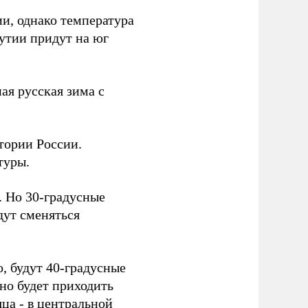
ии, однако температура
кутии придут на юг
ая русская зима с
тории России.
туры.
. Но 30-градусные
дут сменяться
, будут 40-градусные
но будет приходить
яца - в центральной