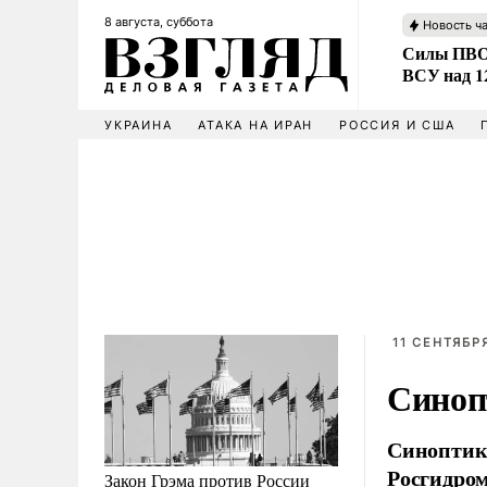
8 августа, суббота
Новость ч
Силы ПВО 
ВСУ над 1
УКРАИНА
АТАКА НА ИРАН
РОССИЯ И США
11 СЕНТЯБРЯ
Синопт
Синоптики
Росгидром
Закон Грэма против России