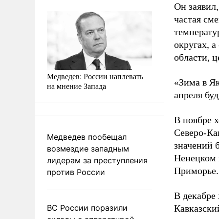
Он заявил,
частая см
температу
округах, а
области, 
Медведев: России наплевать
«Зима в Як
на мнение Запада
апреля буд
В ноябре 
Северо-Ка
Медведев пообещал
значений б
возмездие западным
Ненецком 
лидерам за преступления
Приморье. 
против России
В декабре
ВС России поразили
Кавказски