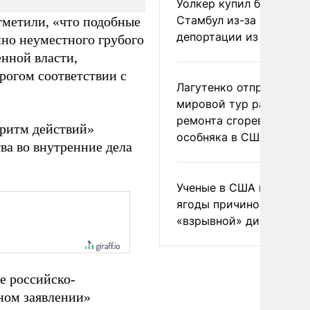
Уолкер купил билет в
Стамбул из-за угрозы
отметили, «что подобные
депортации из России
нно неуместного грубого
енной власти,
рогом соответствии с
Лагутенко отправился в
мировой тур ради
ремонта сгоревшего
оритм действий»
особняка в США
ва во внутренние дела
Ученые в США назвали 
ягоды причиной
«взрывной» диареи
е российско-
ном заявлении»