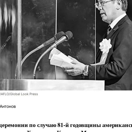
/AFLO/Global Look Press
Антонов
церемонии по случаю 81-й годовщины американс