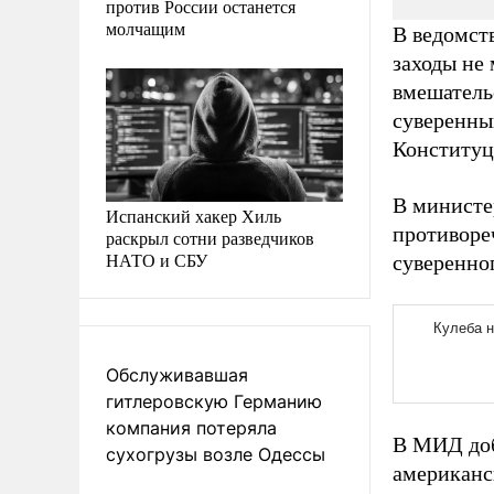
против России останется
молчащим
В ведомств
заходы не
вмешательс
суверенны
Конституц
В министе
Испанский хакер Хиль
противоре
раскрыл сотни разведчиков
НАТО и СБУ
суверенног
Обслуживавшая
гитлеровскую Германию
компания потеряла
В МИД доба
сухогрузы возле Одессы
американс