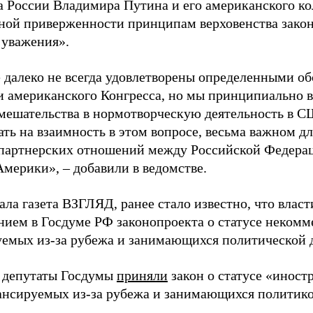
а России Владимира Путина и его американского ко
ной приверженности принципам верховенства закон
 уважения».
 далеко не всегда удовлетворены определенными о
 американского Конгресса, но мы принципиально в
мешательства в нормотворческую деятельность в С
ать на взаимность в этом вопросе, весьма важном д
партнерских отношений между Российской Федера
мерики», – добавили в ведомстве.
ала газета ВЗГЛЯД, ранее стало известно, что вла
нием в Госдуме РФ законопроекта о статусе некомм
емых из-за рубежа и занимающихся политической 
 депутаты Госдумы
приняли
закон о статусе «иност
нсируемых из-за рубежа и занимающихся политико