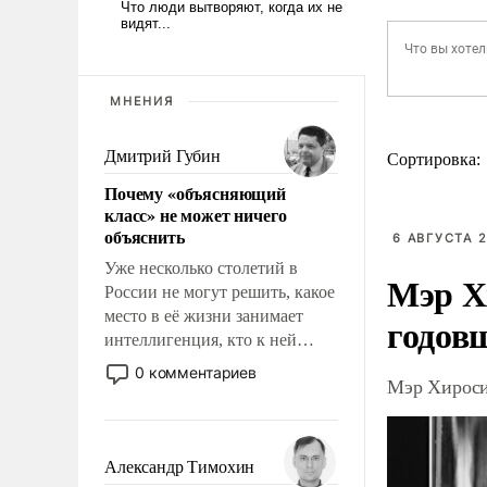
МНЕНИЯ
Дмитрий Губин
Сортировка:
Почему «объясняющий
класс» не может ничего
объяснить
6 АВГУСТА 2
Уже несколько столетий в
Мэр Х
России не могут решить, какое
место в её жизни занимает
годов
интеллигенция, кто к ней
принадлежит, а кого из неё
0 комментариев
Мэр Хироси
исключили с правом
восстановления и без оного. И
чем она отличается от просто
образованных людей. Иногда
Александр Тимохин
казалось, что эти вопросы