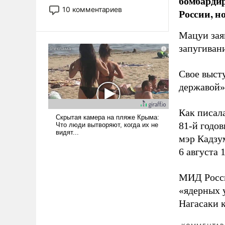
бомбарди
постепенно вытесняя и
10 комментариев
России, н
отменяя традиционное
требование к человеку – быть
Мацуи зая
мужественным и твердым под
запугивани
ударами судьбы, брать на себя
ответственность, помогать
слабым, идти вперед и
Свое выст
адаптироваться.
державой»
Как писал
81-й годо
мэр Кадзу
6 августа 
МИД Рос
«ядерных 
Нагасаки 