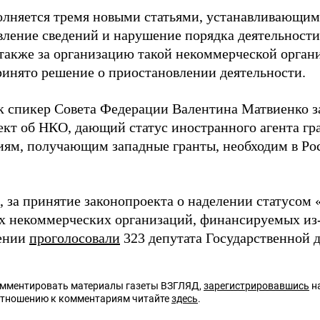
лняется тремя новыми статьями, устанавливающими
вление сведений и нарушение порядка деятельност
а также за организацию такой некоммерческой орган
ринято решение о приостановлении деятельности.
к спикер Совета Федерации Валентина Матвиенко за
ект об НКО, дающий статус иностранного агента г
иям, получающим западные гранты, необходим в Рос
.
 за принятие законопроекта о наделении статусом 
х некоммерческих организаций, финансируемых из-з
тении
проголосовали
323 депутата Государственной 
омментировать материалы газеты ВЗГЛЯД,
зарегистрировавшись
на
отношению к комментариям читайте
здесь
.