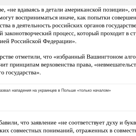
е, «не вдаваясь в детали американской позиции», 
 могут восприниматься иначе, как попытки соверше
тва в деятельность российских органов государств
й законотворческий процесс, который проходит в ст
ией Российской Федерации».
рстве отметили, что «избранный Вашингтоном алг
чит принципам верховенства права, «невмешательст
о государства».
вили, что заявление «не соответствует духу и букв
ких совместных пониманий, отраженных в совмест