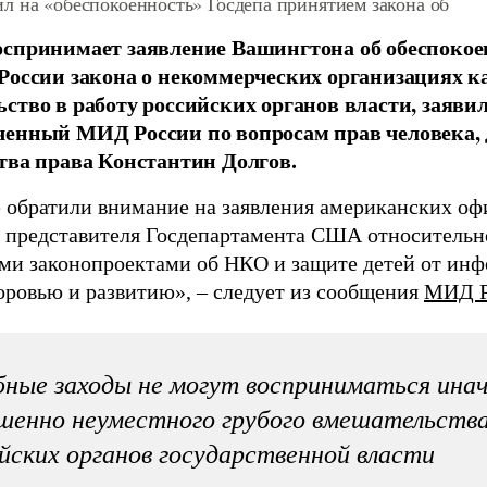
л на «обеспокоенность» Госдепа принятием закона об
оспринимает заявление Вашингтона об обеспоко
России закона о некоммерческих организациях ка
ство в работу российских органов власти, заяви
енный МИД России по вопросам прав человека, 
тва права Константин Долгов.
 обратили внимание на заявления американских оф
, представителя Госдепартамента США относительн
ми законопроектами об НКО и защите детей от ин
доровью и развитию», – следует из сообщения
МИД Р
ные заходы не могут восприниматься инач
шенно неуместного грубого вмешательства
йских органов государственной власти