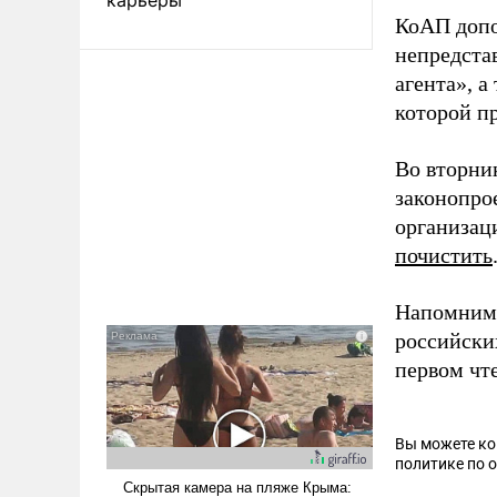
КоАП допо
непредста
агента», 
которой п
Во вторни
законопро
организац
почистить
Напомним,
российски
первом ч
Вы можете к
политике по 