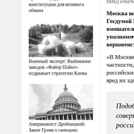
МИД ответи
конституцию для великого
обмана
Москва в
Госдумой 
вмешатель
уполномоч
верховенс
«В Москве
Военный эксперт: Выбивание
частности
заводов «Файер Пойнт»
российски
подрывает стратегию Киева
вред их з
Подоб
совер
Американист Дробницкий:
росси
Закон Грэма о санкциях