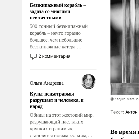
Безэкипажный корабль –
решены раз и навсегда, но –
задача со многими
нет, не решены.
неизвестными
500-тонный безэкипажный
корабль – нечто гораздо
большее, чем небольшие
безэкипажные катера,
применение которых уже
2 комментария
стало обыденностью. Задача по
созданию такого корабля очень
сложна и амбициозна. Однако
и ее реализация радикально
Ольга Андреева
поднимет наши боевые
Культ психотравмы
возможности.
разрушает и человека, и
@ Kenjiro Matsuo
народ
Tекст:
Антон 
Обиды на этот жестокий мир,
разрушающий нас, таких
хрупких и ранимых,
Во время 
становятся новым культом,