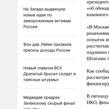
президент
«об обоюд
На Западе выдвинули
взаимного
новые идеи по
замороженным активам
России
«В Москве
решениями
попыток в
Фон дер Ляйен призвала
рассчитыв
пресечь доходы России
подлинно 
Штатами А
Новый главком ВСУ
Как сообщ
Драпатый бросил солдат в
рассмотре
«мясные штурмы»
финансиру
В пятницу
Медведев предрек
НКО, фина
Зеленскому скорый финал
карьеры