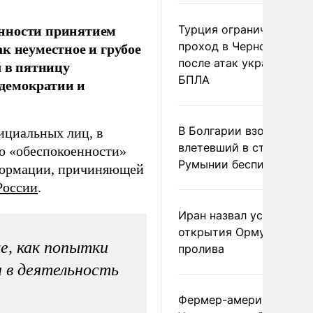
енности принятием
Турция ограничила
к неуместное и грубое
проход в Черное море
после атак украинских
л в пятницу
БПЛА
демократии и
В Болгарии взорвался
ициальных лиц, в
влетевший в страну из
о «обеспокоенности»
Румынии беспилотник
формации, причиняющей
оссии
.
Иран назвал условие
открытия Ормузского
е, как попытки
пролива
 в деятельность
Фермер-американец