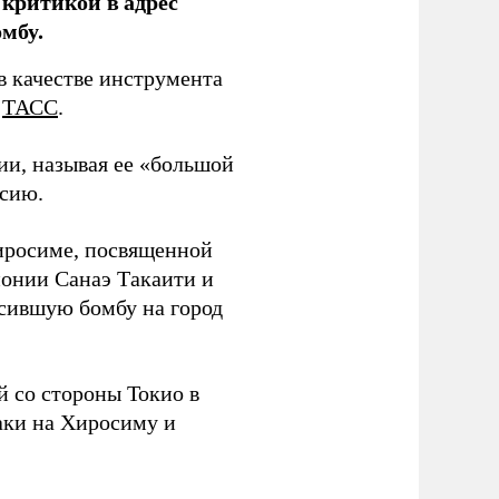
критикой в адрес
мбу.
в качестве инструмента
т
ТАСС
.
ии, называя ее «большой
ссию.
Хиросиме, посвященной
онии Санаэ Такаити и
сившую бомбу на город
 со стороны Токио в
аки на Хиросиму и