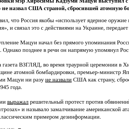
ровки мэр Хиросимы Кадзуми Мацуи выступил с 
о не назвал США страной, сбросившей атомную бо
вил, что Россия якобы «использует ядерное оружие 
я», и связал это с действиями на Украине, передае
упление Мацуи начал без прямого упоминания Росс
. Однако позднее в речи он напрямую упомянул Ро
а газета ВЗГЛЯД, во время траурной церемонии в 
вщине атомной бомбардировки, премьер-министр Яп
ми Мацуи ни разу
не назвали
США как страну, сбро
1945 года.
сии
выражал
решительный протест против обвинений
угрозах» и называло замалчивание американской ат
классическим примером дезинформации.