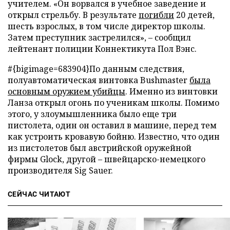
учителем. «Он ворвался в учебное заведение и
открыл стрельбу. В результате
погибли
20 детей,
шесть взрослых, в том числе директор школы.
Затем преступник застрелился», – сообщил
лейтенант полиции Коннектикута Пол Вэнс.
#{bigimage=683904}По данным следствия,
полуавтоматическая винтовка Bushmaster
была
основным оружием убийцы
. Именно из винтовки
Ланза открыл огонь по ученикам школы. Помимо
этого, у злоумышленника было еще три
пистолета, один он оставил в машине, перед тем
как устроить кровавую бойню. Известно, что один
из пистолетов был австрийской оружейной
фирмы Glock, другой – швейцарско-немецкого
производителя Sig Sauer.
СЕЙЧАС ЧИТАЮТ