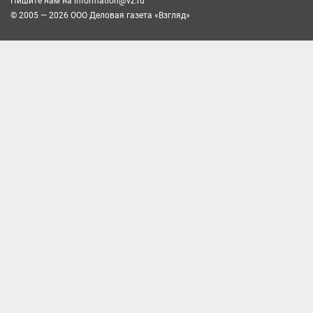
Пишите нам на
information@vz.ru
© 2005 — 2026 ООО Деловая газета «Взгляд»