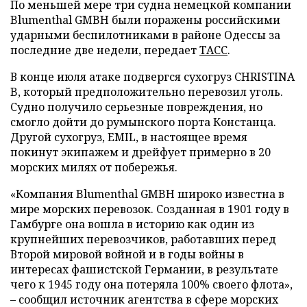
По меньшей мере три судна немецкой компании
Blumenthal GMBH были поражены российскими
ударными беспилотниками в районе Одессы за
последние две недели, передает
ТАСС
.
В конце июля атаке подвергся сухогруз CHRISTINA
B, который предположительно перевозил уголь.
Судно получило серьезные повреждения, но
смогло дойти до румынского порта Констанца.
Другой сухогруз, EMIL, в настоящее время
покинут экипажем и дрейфует примерно в 20
морских милях от побережья.
«Компания Blumenthal GMBH широко известна в
мире морских перевозок. Созданная в 1901 году в
Гамбурге она вошла в историю как один из
крупнейших перевозчиков, работавших перед
Второй мировой войной и в годы войны в
интересах фашистской Германии, в результате
чего к 1945 году она потеряла 100% своего флота»,
– сообщил источник агентства в сфере морских