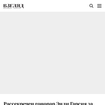
Рассекречен гонорар Энди Гарсия за