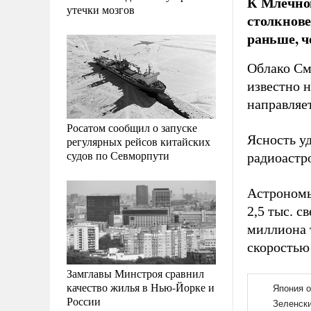
К Млечном
утечки мозгов
столкнове
раньше, ч
Облако См
известно н
направляет
Росатом сообщил о запуске
Ясность у
регулярных рейсов китайских
судов по Севморпути
радиоастр
Астрономы 
2,5 тыс. с
миллиона 
скоростью 
Замглавы Минстроя сравнил
качество жилья в Нью-Йорке и
России