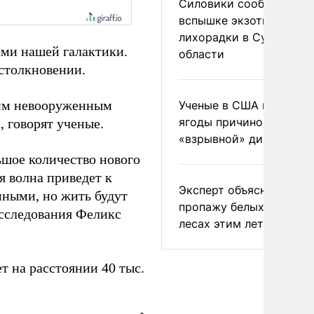
Силовики сообщили о
вспышке экзотической
лихорадки в Сумской
ами нашей галактики.
области
столкновении.
ним невооруженным
Ученые в США назвали 
ягоды причиной
 говорят ученые.
«взрывной» диареи
ьшое количество нового
я волна приведет к
Эксперт объяснил
мными, но жить будут
пропажу белых грибов 
 исследования Феликс
лесах этим летом
т на расстоянии 40 тыс.