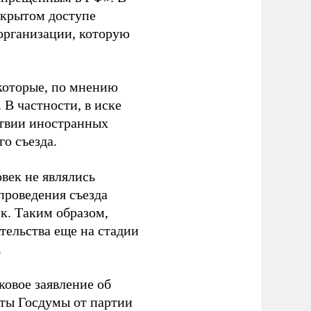
ткрытом доступе
организации, которую
которые, по мнению
В частности, в иске
тствии иностранных
о съезда.
век не являлись
проведения съезда
ек. Таким образом,
тельства еще на стадии
.
ковое заявление об
аты Госдумы от партии