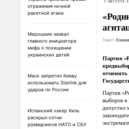
7 АВГУСТА 2
отражения ночной
«Роди
ракетной атаки
агита
Мирошник назвал
Tекст:
Елиза
главного инициатора
мифа о похищении
украинских детей
Партия «Р
предвыбор
отменить 
Маск запретил Киеву
Государст
использовать Starlink для
ударов по России
Партия «Р
выборов в
допустил 
Испанский хакер Хиль
законодат
раскрыл сотни
экстремиз
разведчиков НАТО и СБУ