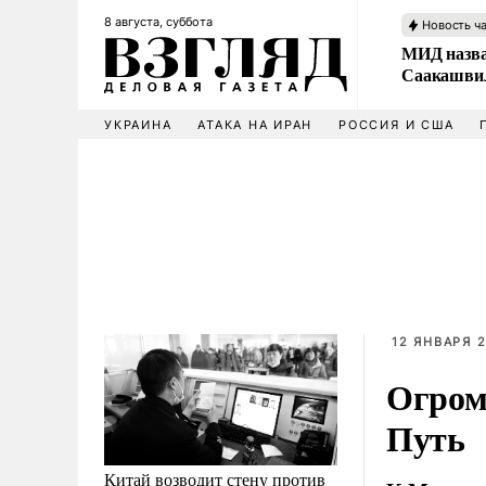
8 августа, суббота
Новость ч
МИД назва
Саакашвил
УКРАИНА
АТАКА НА ИРАН
РОССИЯ И США
12 ЯНВАРЯ 2
Огром
Путь
Китай возводит стену против