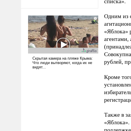
списка».
Одним из 
агитацион
«Яблока» 
агентами,
(принадле
Совокупная
рублей, пр
Кроме тог
установле
избиратель
регистрац
Также в з
«Яблока».
поддержке