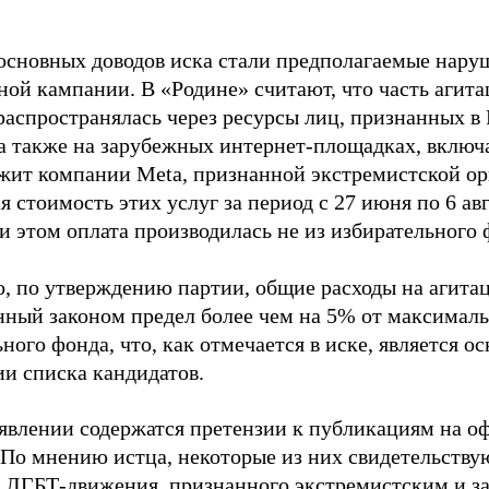
основных доводов иска стали предполагаемые нару
ной кампании. В «Родине» считают, что часть агит
распространялась через ресурсы лиц, признанных 
 а также на зарубежных интернет-площадках, включа
жит компании Meta, признанной экстремистской ор
 стоимость этих услуг за период с 27 июня по 6 ав
и этом оплата производилась не из избирательного 
о, по утверждению партии, общие расходы на агит
нный законом предел более чем на 5% от максималь
ного фонда, что, как отмечается в иске, является 
ии списка кандидатов.
аявлении содержатся претензии к публикациям на о
 По мнению истца, некоторые из них свидетельству
 ЛГБТ-движения, признанного экстремистским и з