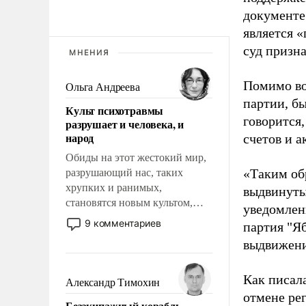
документе
является 
суд призн
МНЕНИЯ
Помимо во
Ольга Андреева
партии, б
Культ психотравмы
говорится,
разрушает и человека, и
народ
счетов и 
Обиды на этот жестокий мир,
«Таким об
разрушающий нас, таких
хрупких и ранимых,
выдвинуты
становятся новым культом,
уведомлени
постепенно вытесняя и
9 комментариев
партия "Я
отменяя традиционное
выдвижения
требование к человеку – быть
мужественным и твердым под
ударами судьбы, брать на себя
Как писал
Александр Тимохин
ответственность, помогать
отмене ре
Безэкипажный корабль –