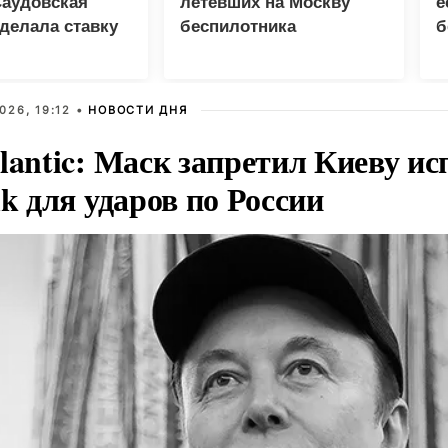
Саудовская
летевших на Москву
е
делала ставку
беспилотника
б
ю и Пакистан
США
026, 19:12 •
НОВОСТИ ДНЯ
lantic: Маск запретил Киеву ис
nk для ударов по России