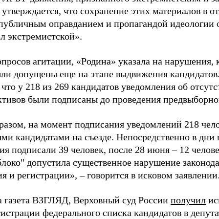
 утверждается, что сохранение этих материалов в о
«публичным оправданием и пропагандой идеологии 
ал экстремистской».
просов агитации, «Родина» указала на нарушения, 
ыли допущены еще на этапе выдвижения кандидатов. 
 что у 218 из 269 кандидатов уведомления об отсу
активов были подписаны до проведения предвыборног
разом, на момент подписания уведомлений 218 чело
ми кандидатами на съезде. Непосредственно в дни 
я подписали 39 человек, после 28 июня – 12 челов
блоко" допустила существенное нарушение законода
 и регистрации», – говорится в исковом заявлении
а газета ВЗГЛЯД, Верховный суд России
получил
ис
гистрации федерального списка кандидатов в депут