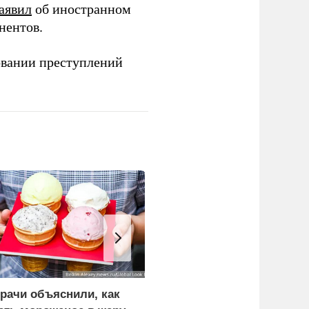
аявил
об иностранном
нентов.
овании преступлений
рачи объяснили, как
ЕК заявила о планах