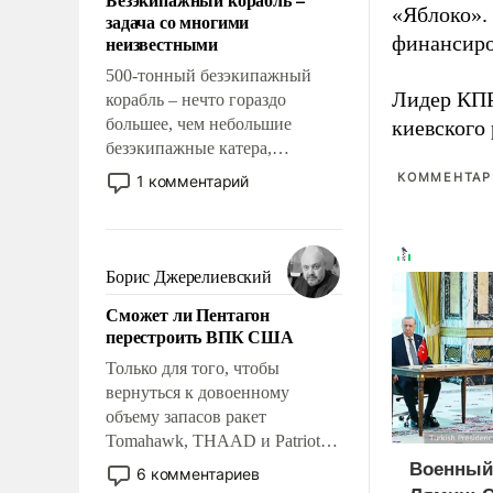
слабым, идти вперед и
«Яблоко».
задача со многими
адаптироваться.
неизвестными
финансиро
500-тонный безэкипажный
Лидер КП
корабль – нечто гораздо
большее, чем небольшие
киевского
безэкипажные катера,
применение которых уже
КОММЕНТАРИ
1 комментарий
стало обыденностью. Задача по
созданию такого корабля очень
сложна и амбициозна. Однако
и ее реализация радикально
Борис Джерелиевский
поднимет наши боевые
Сможет ли Пентагон
возможности.
перестроить ВПК США
Только для того, чтобы
вернуться к довоенному
объему запасов ракет
Tomahawk, THAAD и Patriot
США потребуется более трех
Военный
6 комментариев
лет. Даже небольшая война с