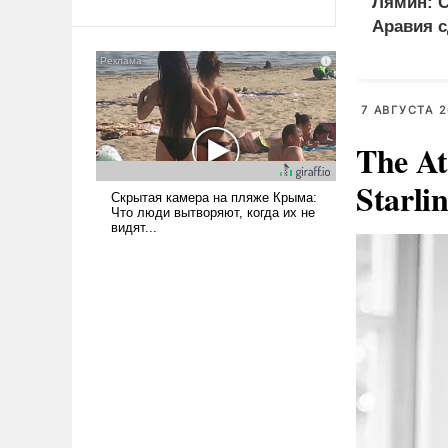
Лямин: 
Ираном опустошила
Аравия с
американские арсеналы.
на Турци
Сложившаяся ситуация
вместо 
означает многолетний период
уязвимости США, например,
7 АВГУСТА 2
перед Китаем.
The At
Starli