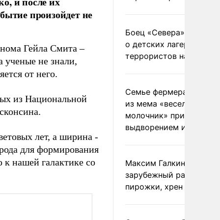
о, и после их
обытие произойдет не
Боец «Севера» рассказ
о детских лагерях
онома Гейла Смита –
террористов на Украин
а ученые не знали,
ется от него.
Семье фермера Уолкер
ных из Национальной
из мема «веселый
сконсина.
молочник» пригрозили
выдворением из Росси
ветовых лет, а ширина -
дорода для формирования
 к нашей галактике со
Максим Галкин добавил
зарубежный райдер
пирожки, хрен и морс