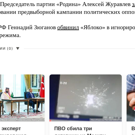
 Председатель партии «Родина» Алексей Журавлев
з
вании предвыборной кампании политических оппо
РФ Геннадий Зюганов
обвинил
«Яблоко» в игнорир
 режима.
И (0)
▼
 эксперт
ПВО сбила три
В