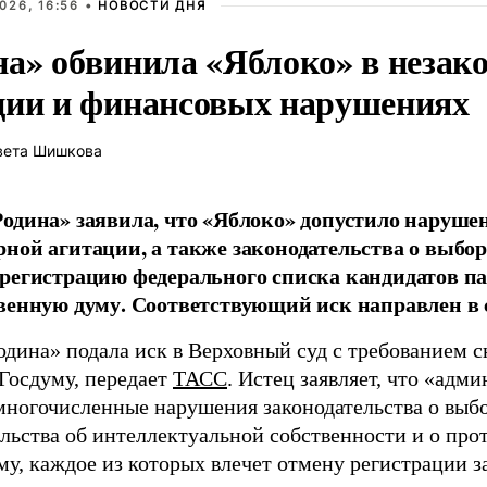
026, 16:56 •
НОВОСТИ ДНЯ
на» обвинила «Яблоко» в незак
ции и финансовых нарушениях
вета Шишкова
одина» заявила, что «Яблоко» допустило наруше
ной агитации, а также законодательства о выбор
регистрацию федерального списка кандидатов па
венную думу. Соответствующий иск направлен в с
одина» подала иск в Верховный суд с требованием с
 Госдуму, передает
ТАСС
. Истец заявляет, что «адм
многочисленные нарушения законодательства о выбор
ельства об интеллектуальной собственности и о про
му, каждое из которых влечет отмену регистрации 