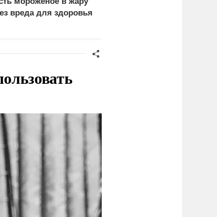
сть мороженое в жару
запретить
ез вреда для здоровья
энергоносители из
России вопреки
дефициту в ЕС
пользовать