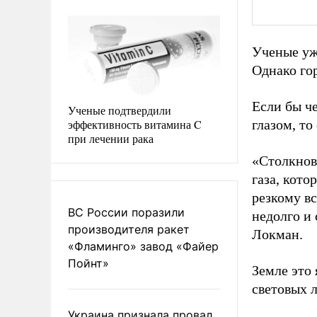
Ученые уж
Однако го
Если бы ч
Ученые подтвердили
эффективность витамина C
глазом, т
при лечении рака
«Столкнов
газа, кото
резкому в
ВС России поразили
недолго и 
производителя ракет
Локман.
«Фламинго» завод «Файер
Пойнт»
Земле это 
световых л
Украина признала провал