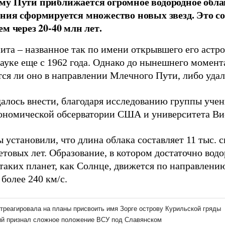
у Пути приближается огромное водородное облак
ния сформируется множество новых звезд. Это с
ем через 20-40 млн лет.
ита – названное так по имени открывшего его астр
ауке еще с 1962 года. Однако до нынешнего момент
ся ли оно в направлении Млечного Пути, либо удаля
далось внести, благодаря исследованию группы уче
ономической обсерватории США и университета Ви
установили, что длина облака составляет 11 тыс. с
ветовых лет. Образование, в котором достаточно во
таких планет, как Солнце, движется по направлению
более 240 км/с.