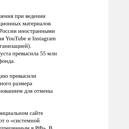
шения при ведении
ационных материалов
в России иностранными
я YouTube и Instagram
ганизацией).
густа превысила 55 млн
фонда.
ацию превысили
ного размера
основанием для отмены
фициальном сайте
ют о «системной
апрещенным в РФ». В