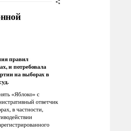
онной
ния правил
ах, и потребовала
ртии на выборах в
уд.
нять «Яблоко» с
инистративный ответчик
ах, в частности,
тиводействии
зарегистрированного