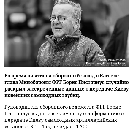
Фото: IMAGO/Ardan
Fuessmann/Global Look Press
Во время визита на оборонный завод в Касселе
глава Минобороны ФРГ Борис Писториус случайно
раскрыл засекреченные данные о передаче Киеву
новейших самоходных гаубиц.
Руководитель оборонного ведомства ФРГ Борис
Писториус выдал засекреченную информацию о
передаче Киеву самоходных артиллерийских
установок RCH-155, передает
ТАСС
.