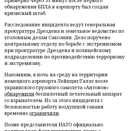
Примерно через 35 минут после первого
обнаружения БПЛА в аэропорту был создан
кризисный штаб.
Расследование инцидента ведут генеральная
прокуратура Дрездена и земельное ведомство по
уголовным делам Саксонии. Дело поручено
центральному отделу по борьбе с экстремизмом
при прокуратуре Дрездена и полицейскому
подразделению по противодействию терроризму
и экстремизму.
Напомним, в ночь на среду на территории
немецкого аэропорта Лейпциг/Галле возле
украинского грузового самолета «Антонов»
обнаружили
беспилотный летательный аппарат
со взрывателем. Из-за этого инцидента с
безопасностью работу воздушной гавани
временно
ограничили
.
Позже представители НАТО официально
подтвердили
факт присутствия дрона с