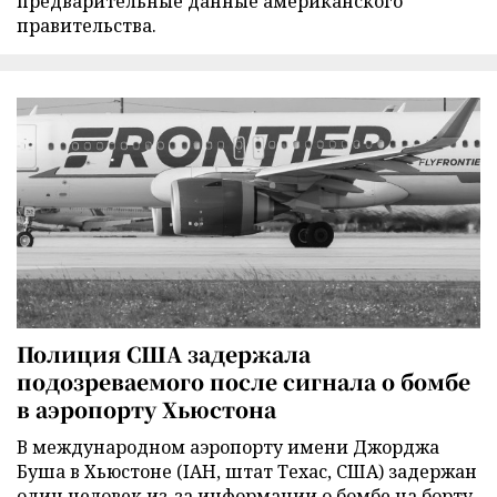
предварительные данные американского
правительства.
Полиция США задержала
подозреваемого после сигнала о бомбе
в аэропорту Хьюстона
В международном аэропорту имени Джорджа
Буша в Хьюстоне (IAH, штат Техас, США) задержан
один человек из-за информации о бомбе на борту