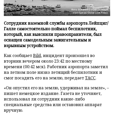
Фото: ECKEHARD SCHULZ/imago
stock&peopl/Global Look Press
Сотрудник наземной службы аэропорта Лейпциг/
Галле самостоятельно поймал беспилотник,
который, как выяснили правоохранители, был
оснащен самодельным зажигательным и
взрывным устройством.
Как сообщает
Bild
, инцидент произошел во
вторник вечером около 23:42 по местному
времени (00:42 мск). Работник аэропорта заметил
на летном поле низко летящий беспилотник и
смог посадить его на землю, передает
ТАСС
.
«Он опустил его на землю, удерживал на земле», –
пишет немецкое издание. Газета не уточняет,
использовал ли сотрудник какие-либо
специальные средства или остановил аппарат
вручную.