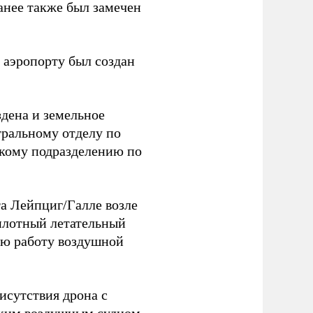
анее также был замечен
 аэропорту был создан
здена и земельное
тральному отделу по
скому подразделению по
та Лейпциг/Галле возле
лотный летательный
тью работу воздушной
исутствия дрона с
ским воздушным судном.