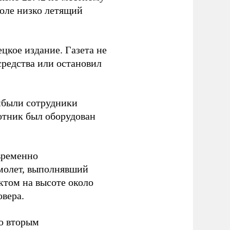
поле низко летящий
цкое издание. Газета не
средства или остановил
ибыли сотрудники
отник был оборудован
временно
амолет, выполнявший
ктом на высоте около
овера.
со вторым