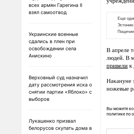
учреждени
всех армян Гарегина II
взял самоотвод
Украинские военные
сдались в плен при
освобождении села
В апреле 
Анискино
людей. В 
привели
к 
Верховный суд назначил
Накануне 
дату рассмотрения иска о
ножевые р
снятии партии «Яблоко» с
выборов
Вы можете к
политике по 
Лукашенко призвал
белорусов скупать дома в