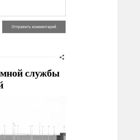
емной службы
й