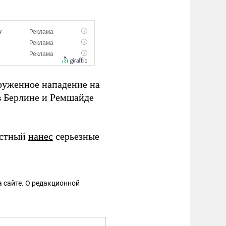
уженное нападение на
в Берлине и Ремшайде
естный
нанес
серьезные
 сайте. О редакционной