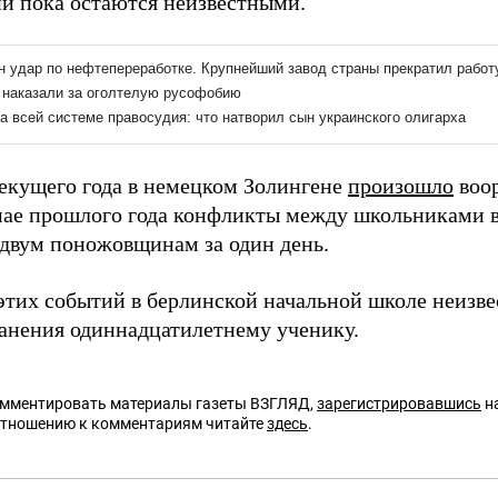
и пока остаются неизвестными.
текущего года в немецком Золингене
произошло
воор
мае прошлого года конфликты между школьниками 
двум поножовщинам за один день.
этих событий в берлинской начальной школе неизв
анения одиннадцатилетнему ученику.
омментировать материалы газеты ВЗГЛЯД,
зарегистрировавшись
на
отношению к комментариям читайте
здесь
.