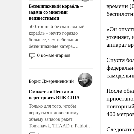
ответственность, помогать
Безэкипажный корабль –
времени (
слабым, идти вперед и
задача со многими
беспилотн
адаптироваться.
неизвестными
500-тонный безэкипажный
«Он опусти
корабль – нечто гораздо
уточняет,
большее, чем небольшие
аппарат в
безэкипажные катера,
применение которых уже
0 комментариев
Спустя бо
стало обыденностью. Задача по
созданию такого корабля очень
федеральн
сложна и амбициозна. Однако
самодельн
и ее реализация радикально
Борис Джерелиевский
поднимет наши боевые
После обн
Сможет ли Пентагон
возможности.
перестроить ВПК США
приостано
повторный
Только для того, чтобы
вернуться к довоенному
400 метро
объему запасов ракет
Tomahawk, THAAD и Patriot
Следовател
США потребуется более трех