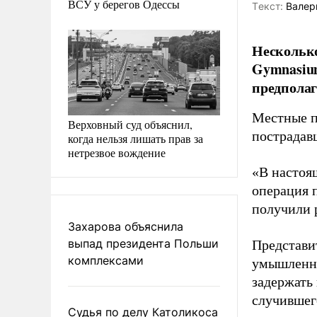
ВСУ у берегов Одессы
Tекст:
Валер
Несколько
Gymnasium
предполаг
Местные п
Верховный суд объяснил,
пострадав
когда нельзя лишать прав за
нетрезвое вождение
«В настоя
операция 
получили 
Захарова объяснила
выпад президента Польши
Представи
комплексами
умышленно
задержать
случившег
Судья по делу Католикоса