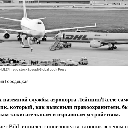
LZ/imago stock&peopl/Global Look Press
ия Городецкая
 наземной службы аэропорта Лейпциг/Галле сам
ик, который, как выяснили правоохранители, б
ным зажигательным и взрывным устройством.
щает
Bild
, инцидент произошел во вторник вечером о