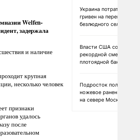
Украина потратила 1 мл
гривен на переименова
имназии Welfen-
безлюдного села
идент, задержала
Власти США сообщили 
сшествия и наличие
рекордной смертности 
плотоядной бактерии
проходит крупная
ции, несколько человек
Подросток получил
ножевое ранение в дра
на севере Москвы
еет признаки
рганов удалось
разу после
бразовательном