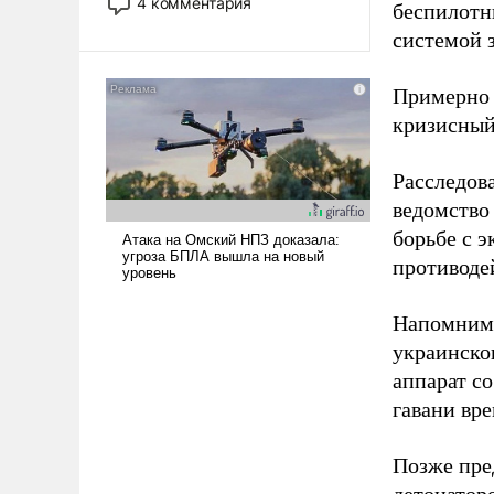
4 комментария
беспилотн
лет. Даже небольшая война с
системой 
Ираном опустошила
американские арсеналы.
Сложившаяся ситуация
Примерно 
означает многолетний период
кризисный
уязвимости США, например,
перед Китаем.
Расследов
ведомство
борьбе с 
противоде
Напомним,
украинско
аппарат со
гавани вр
Позже пр
детонатор