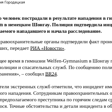
ия Городецкая
 человек пострадали в результате нападения в г
 в немецком Шонгау. Полиция подтвердила инц
аемого нападавшего и начала расследование.
равоохранительные органы подтвердили факт прои
ших, передает
РИА «Новости»
.
щее время в гимназии Welfen-Gymnasium в Шонгау 
полиции и спасательных служб. По сообщению поли
ранения», – сообщил
BR24
.
тели экстренных служб отметили, что инцидент им
го нападения. Сотрудникам правоохранительных о
 предполагаемого преступника по горячим следам с
ося. Точные обстоятельства и детали инцидента в о