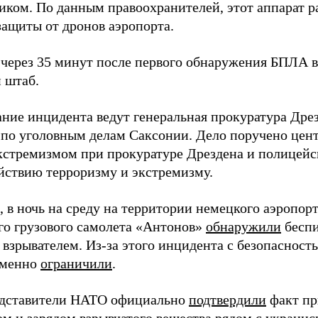
иком. По данным правоохранителей, этот аппарат р
защиты от дронов аэропорта.
через 35 минут после первого обнаружения БПЛА в
 штаб.
ание инцидента ведут генеральная прокуратура Дре
 по уголовным делам Саксонии. Дело поручено цен
экстремизмом при прокуратуре Дрездена и полицей
йствию терроризму и экстремизму.
 в ночь на среду на территории немецкого аэропор
го грузового самолета «Антонов»
обнаружили
беспи
 взрывателем. Из-за этого инцидента с безопаснос
еменно
ограничили
.
едставители НАТО официально
подтвердили
факт пр
ом и зарядом взрывчатого вещества рядом с украин