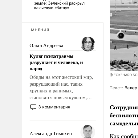
МНЕНИЯ
Ольга Андреева
Культ психотравмы
разрушает и человека, и
народ
@ ECKEHARD SCHU
Обиды на этот жестокий мир,
разрушающий нас, таких
Tекст:
Валер
хрупких и ранимых,
становятся новым культом,
постепенно вытесняя и
Сотрудник
3 комментария
отменяя традиционное
беспилотн
требование к человеку – быть
самодель
мужественным и твердым под
ударами судьбы, брать на себя
Александр Тимохин
Как сооб