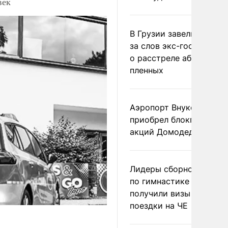
век
В Грузии завели дело и
за слов экс-госминист
о расстреле абхазских
пленных
Аэропорт Внуково
приобрел блокпакет
акций Домодедово
Лидеры сборной Росси
по гимнастике не
получили визы для
поездки на ЧЕ