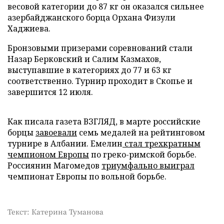
весовой категории до 87 кг он оказался сильнее
азербайджанского борца Орхана Физули
Хаджиева.
Бронзовыми призерами соревнований стали
Назар Берковский и Салим Казмахов,
выступавшие в категориях до 77 и 63 кг
соответственно. Турнир проходит в Скопье и
завершится 12 июля.
Как писала газета ВЗГЛЯД, в марте российские
борцы
завоевали
семь медалей на рейтинговом
турнире в Албании. Емелин
стал трехкратным
чемпионом Европы
по греко-римской борьбе.
Россиянин Магомедов
триумфально выиграл
чемпионат Европы по вольной борьбе.
Текст: Катерина Туманова