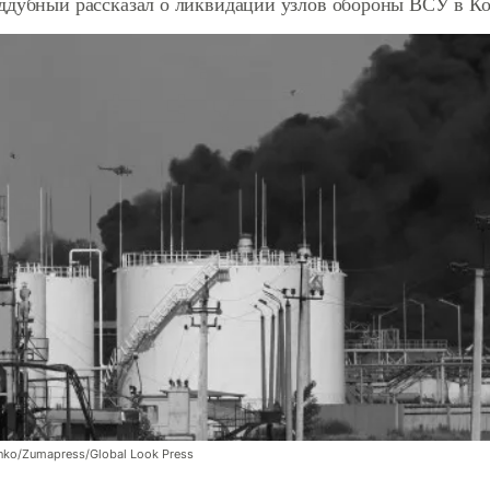
ддубный рассказал о ликвидации узлов обороны ВСУ в К
nko/Zumapress/Global Look Press