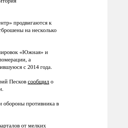
ритория
ентр» продвигаются к
тброшены на несколько
ппировок «Южная» и
ломерации, а
вшуюся с 2014 года.
трий Песков
сообщил
о
и.
и обороны противника в
варталов от мелких