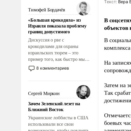
политические прожекты будут
Tекст:
Вера 
беспрекословно оплачиваться
Тимофей Бордачёв
за счет российских
В соцсетя
«Большая крокодила» из
налогоплательщиков, и где за
Израиля показала проблему
объектов 
свои поступки не нужно
границ допустимого
отвечать.
В социаль
Дискуссия о рве с
крокодилами для охраны
комплекса
израильских тюрем – это
пример того, как быстро мы
На записях
двигаемся по пути
8 комментариев
сопровож
революционных изменений.
То, что несколько лет назад
Затем на 
было образом для
псевдонаучной фантастики,
Так сраба
Сергей Миркин
стало всерьез обсуждаемой
достижени
Зачем Зеленский лезет на
идеей.
Ближний Восток
Отмечаетс
Украинские лоббисты в США
боевых ча
использовали все свои
элементам
возможности, чтобы повлиять