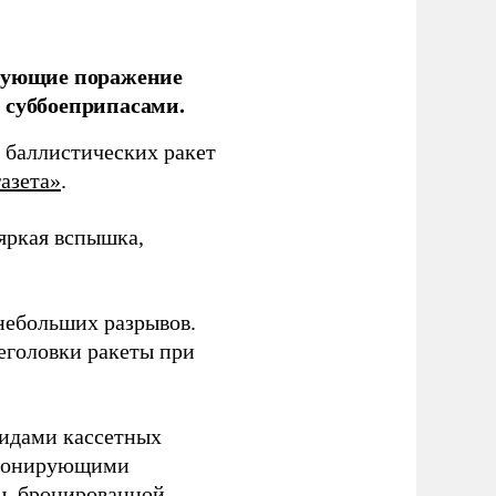
ирующие поражение
 суббоеприпасами.
 баллистических ракет
азета»
.
 яркая вспышка,
 небольших разрывов.
еголовки ракеты при
видами кассетных
етонирующими
ы, бронированной