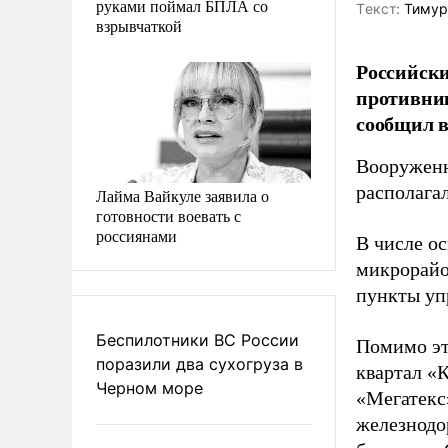
руками поймал БПЛА со
Tекст:
Тимур
взрывчаткой
Российск
противник
сообщил 
Вооруженн
располага
Лайма Вайкуле заявила о
готовности воевать с
россиянами
В числе о
микрорайо
пункты уп
Беспилотники ВС России
Помимо эт
поразили два сухогруза в
квартал «
Черном море
«Мегатекс
железнодо