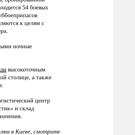
аходится 54 боевых
суббоеприпасов
вляются к целям с
ра.
ыми ночные
или
высокоточным
ой столице, а также
е.
гистический центр
тик» и склад
начения.
елям в Киеве, смотрите