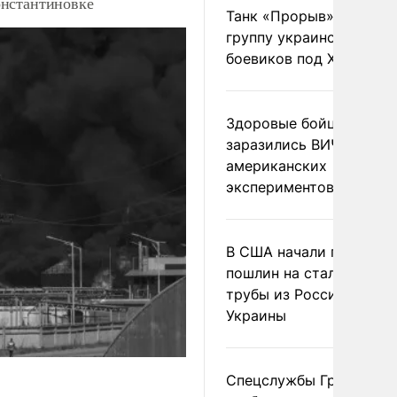
онстантиновке
Танк «Прорыв» уничто
группу украинских
боевиков под Харьково
Здоровые бойцы ВСУ
заразились ВИЧ после
американских
экспериментов
В США начали пересмо
пошлин на стальные
трубы из России и с
Украины
Спецслужбы Грузии