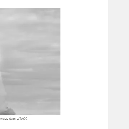
скому флоту/ТАСС