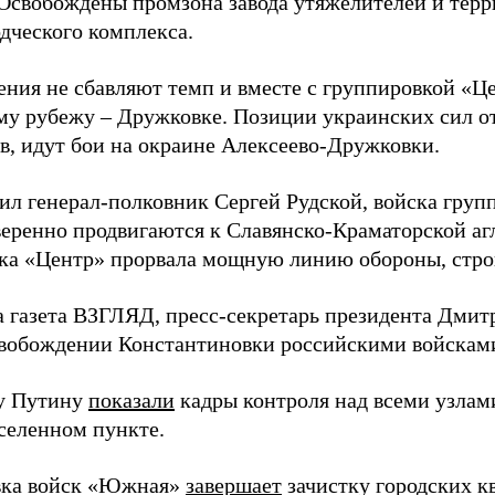
 Освобождены промзона завода утяжелителей и тер
дческого комплекса.
ения не сбавляют темп и вместе с группировкой «Ц
у рубежу – Дружковке. Позиции украинских сил о
в, идут бои на окраине Алексеево-Дружковки.
ил генерал-полковник Сергей Рудской, войска гру
веренно продвигаются к Славянско-Краматорской аг
ка «Центр» прорвала мощную линию обороны, строи
а газета ВЗГЛЯД, пресс-секретарь президента Дми
вобождении Константиновки российскими войскам
у Путину
показали
кадры контроля над всеми узлам
селенном пункте.
вка войск «Южная»
завершает
зачистку городских к