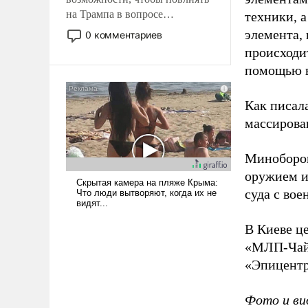
на Трампа в вопросе
техники, 
предоставления вооружений
элемента,
0 комментариев
своим нанимателям. Вероятно,
происходит
кому-то из тех, кто
помощью в
консультирует Киев, пришла в
голову мысль: хорошо бы
Как писал
продемонстрировать, что
Украина вступила в
массирова
вооруженное противостояние
с Ираном.
Миноборон
оружием и
суда с во
В Киеве ц
«МЛП-Чайк
«Эпицентр
Фото и ви