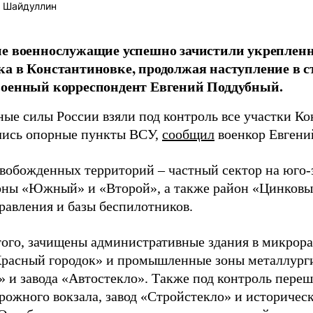
 Шайдуллин
ие военнослужащие успешно зачистили укреплен
а в Константиновке, продолжая наступление в 
военный корреспондент Евгений Поддубный.
ые силы России взяли под контроль все участки Ко
лись опорные пункты ВСУ,
сообщил
военкор Евгени
свобожденных территорий – частный сектор на юго-
ны «Южный» и «Второй», а также район «Цинковый
равления и базы беспилотников.
ого, зачищены административные здания в микрор
Красный городок» и промышленные зоны металлург
» и завода «Автостекло». Также под контроль переш
рожного вокзала, завод «Стройстекло» и историчес