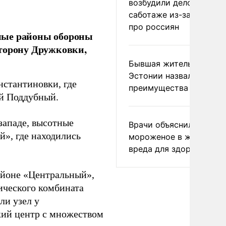
возбудили дело о
саботаже из-за фейков
про россиян
ные районы обороны
сторону Дружковки,
Бывшая жительница
Эстонии назвала главн
нстантиновки, где
преимущества России
й Поддубный.
западе, высотные
Врачи объяснили, как е
», где находились
мороженое в жару без
вреда для здоровья
айоне «Центральный»,
ического комбината
ли узел у
кий центр с множеством