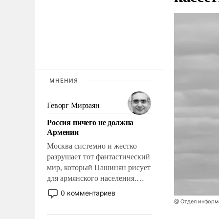
МНЕНИЯ
Геворг Мирзаян
Россия ничего не должна
Армении
Москва системно и жестко
разрушает тот фантастический
мир, который Пашинян рисует
для армянского населения.
Мир, где этому населению все
0 комментариев
должны просто по
@ Отдел информа
определению, где его