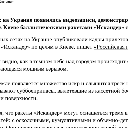
Басилая
х на Украине появились видеозаписи, демонстр
в Киеве баллистическими ракетами «Искандер» с
ных сетях на Украине опубликовали кадры прилетов
 «Искандер» по целям в Киеве, пишет
«Российская г
 видно, как в темном небе над городом происходит
дающаяся мощным взрывом.
земле появляется множество искр и слышится треск
тывают суббоеприпасы, вылетевшие из кассетной бо
и поверхности.
я, что ракеты «Искандер» могут оснащаться тремя 
стей: с осколочными, кумулятивными и объемно-д
и. Они предназначены для уничтожения живой сил