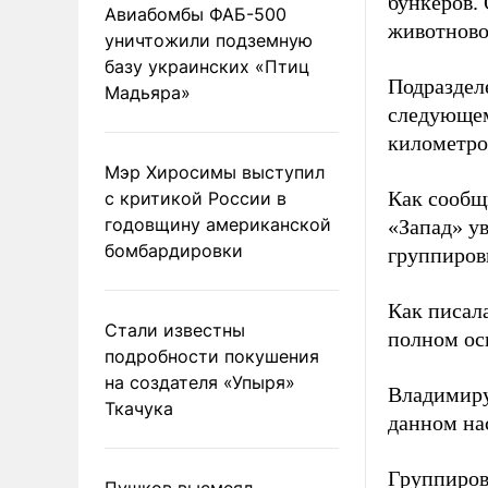
бункеров.
Авиабомбы ФАБ-500
животново
уничтожили подземную
базу украинских «Птиц
Подраздел
Мадьяра»
следующем
километро
Мэр Хиросимы выступил
Как сообщ
с критикой России в
годовщину американской
«Запад» у
бомбардировки
группиров
Как писал
Стали известны
полном ос
подробности покушения
на создателя «Упыря»
Владимир
Ткачука
данном на
Группиро
Пушков высмеял