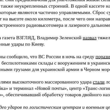
а также неукрепленных строений. В одной кассете н
 которые являются частично управляемыми. Сброс 
 на высоте около километра, после чего они напра
строенного радиовысотомера и лазерного дальноме
а газета ВЗГЛЯД, Владимир Зеленский
назвал
тяжел
нные удары по Киеву.
ы сообщило, что ВС России в ночь на среду
пораз
 беспилотниками склады с вооружением в украинск
енными грузами для украинской армии в Черном мор
елями высокоточного массированного удара
стали
ло
а» и терминал «Новой почты», центр «Транс-логис
», обеспечивавший обработку товаров двойного наз
део ударов по логистическим центрам и военным ц