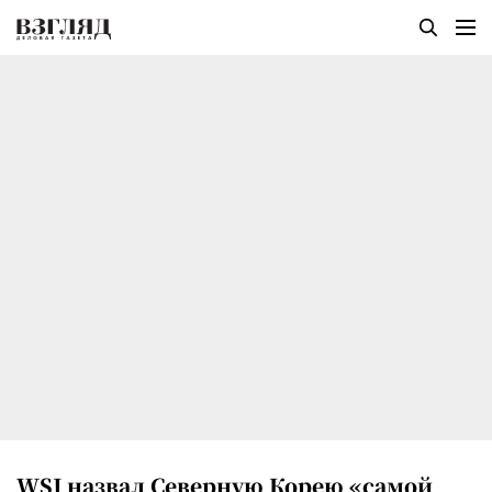
WSJ назвал Северную Корею «cамой