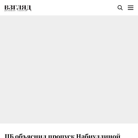
ЦБ объяснил пропуск Набиуллиной