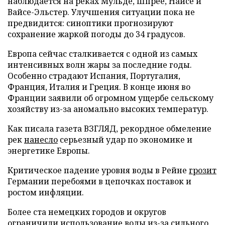
наблюдается на реках Мульде, Шпрее, Найсе и
Вайсе-Эльстер. Улучшения ситуации пока не
предвидится: синоптики прогнозируют
сохранение жаркой погоды до 34 градусов.
Европа сейчас сталкивается с одной из самых
интенсивных волн жары за последние годы.
Особенно страдают Испания, Португалия,
Франция, Италия и Греция. В конце июня во
Франции заявили об огромном ущербе сельскому
хозяйству из-за аномально высоких температур.
Как писала газета ВЗГЛЯД, рекордное обмеление
рек
нанесло
серьезный удар по экономике и
энергетике Европы.
Критическое падение уровня воды в Рейне
грозит
Германии перебоями в цепочках поставок и
ростом инфляции.
Более ста немецких городов и округов
ограничили
использование воды из-за сильного