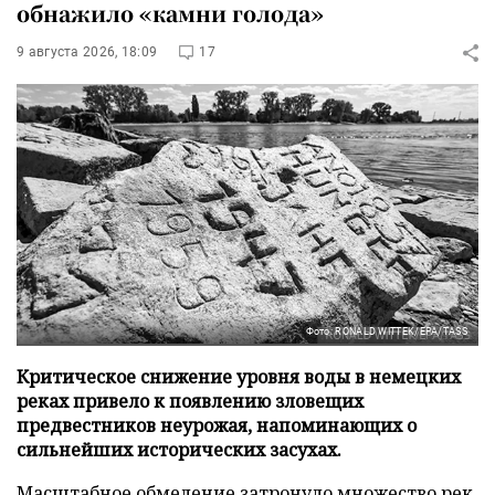
обнажило «камни голода»
9 августа 2026, 18:09
17
Фото: RONALD WITTEK/EPA/TASS
Критическое снижение уровня воды в немецких
реках привело к появлению зловещих
предвестников неурожая, напоминающих о
сильнейших исторических засухах.
Масштабное обмеление затронуло множество рек