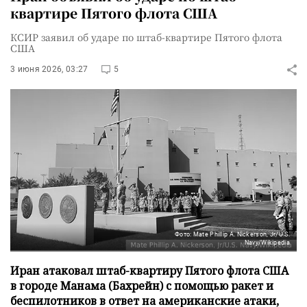
квартире Пятого флота США
КСИР заявил об ударе по штаб-квартире Пятого флота
США
3 июня 2026, 03:27
5
Фото: Mate Phillip A. Nickerson, Jr/U.S.
Navy/Wikipedia
Иран атаковал штаб-квартиру Пятого флота США
в городе Манама (Бахрейн) с помощью ракет и
беспилотников в ответ на американские атаки,