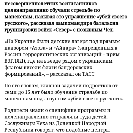
несовершеннолетних воспитанников
целенаправленно обучали стрельбе по
манекенам, называя это упражнение «убей своего
русского», рассказал замкомандира батальона
группировки войск «Север» с позывным Чех.
«На Украине были детские лагеря под прямым
надзором «Азова» и «Айдара» (запрещенных в
России террористических организаций – прим
ВЗГЛЯД), где на въезде рядом с украинским
флагом висели флаги бандеровских
формирований», – рассказал он
ТАСС
.
По его словам, главной задачей подростков от
семи до 15 лет было обучение стрельбе по
манекенам под лозунгом «убей своего русского».
Родители знали о специфике программы и
целенаправленно отправляли туда детей.
Сослуживцы Чеха из Донецкой Народной
Республики говорят, что подобные центры