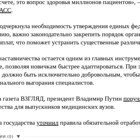
чете, это вопрос здоровья миллионов пациентов», 
АСС
.
одчеркнула необходимость утверждения единых фед
нию, важно законодательно закрепить порядок орга
ыплат, что поможет устранить существенные различ
наставничества остается одним из главных инструм
, позволяя новичкам быстрее адаптироваться. При 
 должно быть исключительно добровольным, чтобы 
нального выгорания специалистов.
а газета ВЗГЛЯД, президент Владимир Путин
поруч
ества для выпускников медицинских вузов.
а государства
уточнил
правила обязательной отрабо
И (0)
▼