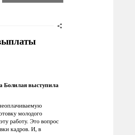
 выплаты
ла Болилая выступила
 неоплачиваемую
готовку молодого
ту работу. Это вопрос
ки кадров. И, в