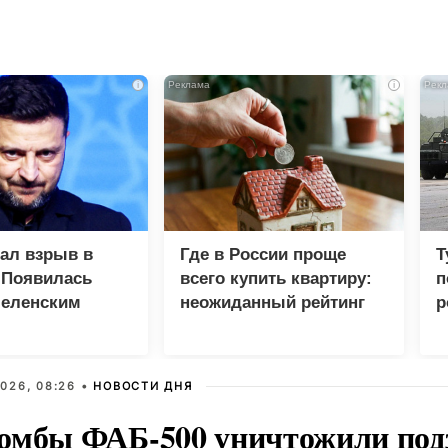
i
i
зал взрыв в
Где в России проще
Т
 Появилась
всего купить квартиру:
п
Зеленским
неожиданный рейтинг
р
026, 08:26 •
НОВОСТИ ДНЯ
омбы ФАБ-500 уничтожили под