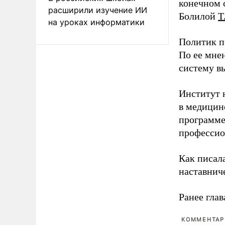
конечном с
расширили изучение ИИ
Болилой
Т
на уроках информатики
Политик п
По ее мне
систему в
Институт 
в медицине
программе
профессио
Как писал
наставнич
Ранее глав
КОММЕНТАРИ