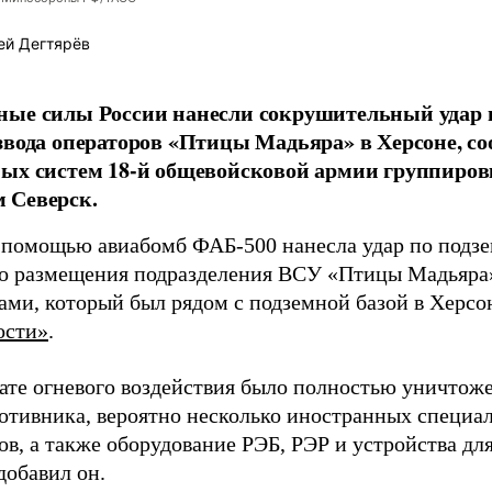
ей Дегтярёв
ные силы России нанесли сокрушительный удар 
звода операторов «Птицы Мадьяра» в Херсоне, с
ых систем 18-й общевойсковой армии группиров
 Северск.
 помощью авиабомб ФАБ-500 нанесла удар по подз
о размещения подразделения ВСУ «Птицы Мадьяра»
ами, который был рядом с подземной базой в Херсо
ости»
.
тате огневого воздействия было полностью уничтоже
ротивника, вероятно несколько иностранных специал
в, а также оборудование РЭБ, РЭР и устройства дл
добавил он.