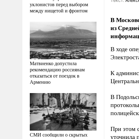
Tекст:
Алекс
уклонистов перед выбором
между нищетой и фронтом
В Московс
из Средне
информаци
В ходе оп
Электроста
Матвиенко допустила
рекомендацию россиянам
К админис
отказаться от поездок в
Центральн
Армению
В Подольс
протоколы
полицейск
При этом 
СМИ сообщили о скрытых
уточнила 