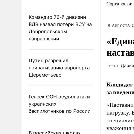
Сортировка:
Командир 76-й дивизии
ВДВ назвал потери ВСУ на
6 АВГУСТА 2
Добропольском
«Един
направлении
наста
Путин разрешил
Tекст:
Дарья
приватизацию аэропорта
Шереметьево
Кандидат 
за введен
Генсек ООН осудил атаки
украинских
«Наставни
беспилотников по России
нагрузку. 
специалис
уважения к
В российских школах