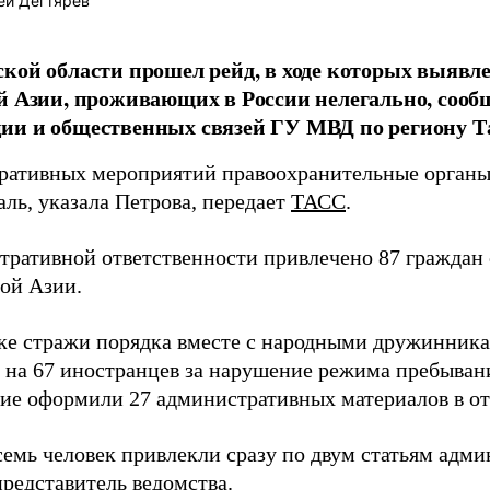
ей Дегтярёв
кой области прошел рейд, в ходе которых выявл
й Азии, проживающих в России нелегально, сооб
и и общественных связей ГУ МВД по региону Т
еративных мероприятий правоохранительные органы
ль, указала Петрова, передает
ТАСС
.
тративной ответственности привлечено 87 граждан 
ой Азии.
ке стражи порядка вместе с народными дружинник
 на 67 иностранцев за нарушение режима пребыван
ие оформили 27 административных материалов в о
семь человек привлекли сразу по двум статьям адми
представитель ведомства.