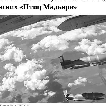
нских «Птиц Мадьяра»
 Минобороны РФ/ТАСС