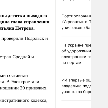
ены десятки выходцев
Сортировочный пункт
щила глава управления
«Укрпочты» в Павлогра
атьяна Петрова.
уничтожен «Бандероль
 проверили Подольск и
На Украине предупреди
об удорожании китайс
стран Средней и
электроники после уда
по портам
ами составили
ИИ впервые оштрафова
ия. В Электростали
владельца подмосковн
тношении 20 приезжих.
участка за борщевик
нистративного кодекса,