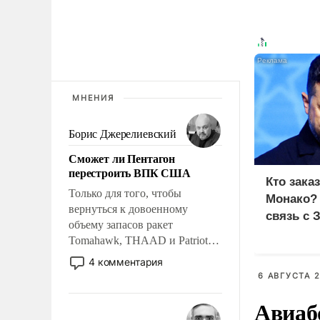
МНЕНИЯ
Борис Джерелиевский
Сможет ли Пентагон
перестроить ВПК США
Кто зака
Только для того, чтобы
Монако?
вернуться к довоенному
связь с 
объему запасов ракет
Tomahawk, THAAD и Patriot
США потребуется более трех
4 комментария
лет. Даже небольшая война с
6 АВГУСТА 2
Ираном опустошила
Авиаб
американские арсеналы.
Сложившаяся ситуация