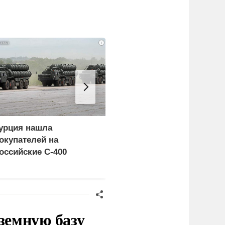
i
урция нашла
Россия больше не буде
окупателей на
церемониться - теперь
оссийские C-400
это законная цель в
Германии
земную базу