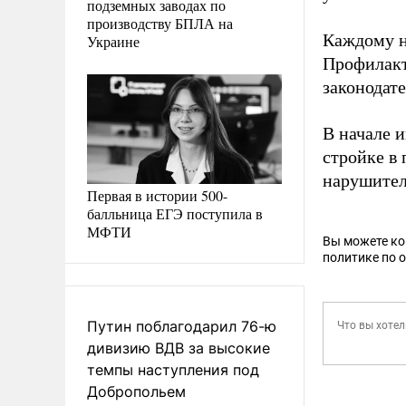
подземных заводах по
производству БПЛА на
Каждому н
Украине
Профилакт
законодате
В начале 
стройке в
нарушител
Первая в истории 500-
балльница ЕГЭ поступила в
МФТИ
Вы можете к
политике по 
Путин поблагодарил 76-ю
дивизию ВДВ за высокие
темпы наступления под
Добропольем