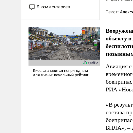
двигаемся по пути
9 комментариев
революционных изменений.
Tекст:
Алекс
То, что несколько лет назад
было образом для
Вооружен
псевдонаучной фантастики,
объекту в
стало всерьез обсуждаемой
идеей.
беспилотн
позывным
Авиация с
временног
боеприпас
РИА «Нов
«В резуль
состава п
боеприпасо
БПЛА», – 