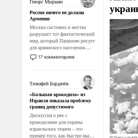
Геворг Мирзаян
украи
означает многолетний период
Россия ничего не должна
уязвимости США, например,
Армении
перед Китаем.
Москва системно и жестко
разрушает тот фантастический
мир, который Пашинян рисует
для армянского населения.
Мир, где политические
17 комментариев
прожекты будут безусловно
оплачиваться за счет
российских
налогоплательщиков и где
Тимофей Бордачёв
Еревану за свои поступки не
«Большая крокодила» из
нужно отвечать.
Израиля показала проблему
границ допустимого
Дискуссия о рве с
крокодилами для охраны
израильских тюрем – это
пример того, как быстро мы
@ Пресс-служба