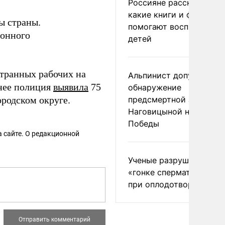
Россияне рассказали,
какие книги и фильмы
ы страны.
помогают воспитывать
ионного
детей
транных рабочих на
Альпинист допустил
нее полиция
выявила
75
обнаружение
родском округе.
предсмертной записки
Наговицыной на пике
Победы
 сайте. О редакционной
Ученые разрушили миф
«гонке сперматозоидов
при оплодотворении