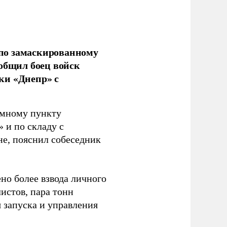
по замаскированному
ообщил боец войск
ки «Днепр» с
емному пункту
 и по складу с
не, пояснил собеседник
но более взвода личного
истов, пара тонн
я запуска и управления