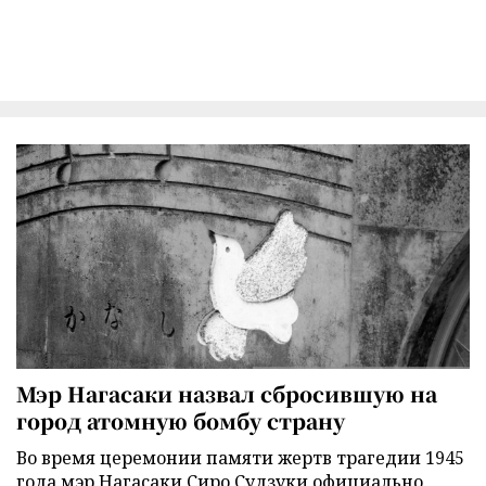
Мэр Нагасаки назвал сбросившую на
город атомную бомбу страну
Во время церемонии памяти жертв трагедии 1945
года мэр Нагасаки Сиро Судзуки официально