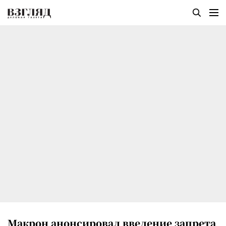
Макрон анонсировал введение запрета