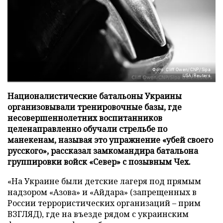
Фото: Cliff Owen/CNP/Sipa
USA/Reuters
Националистические батальоны Украины
организовывали тренировочные базы, где
несовершеннолетних воспитанников
целенаправленно обучали стрельбе по
манекенам, называя это упражнение «убей своего
русского», рассказал замкомандира батальона
группировки войск «Север» с позывным Чех.
«На Украине были детские лагеря под прямым
надзором «Азова» и «Айдара» (запрещенных в
России террористических организаций – прим
ВЗГЛЯД), где на въезде рядом с украинским