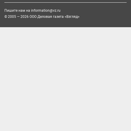
Пишите нам на
information@vz.ru
© 2005 — 2026 ООО Деловая газета «Взгляд»