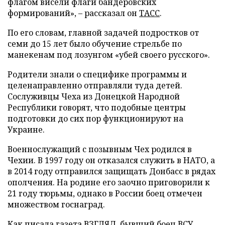
флагом висели флаги бандеровских
формирований», – рассказал он
ТАСС
.
По его словам, главной задачей подростков от
семи до 15 лет было обучение стрельбе по
манекенам под лозунгом «убей своего русского».
Родители знали о специфике программы и
целенаправленно отправляли туда детей.
Сослуживцы Чеха из Донецкой Народной
Республики говорят, что подобные центры
подготовки до сих пор функционируют на
Украине.
Военнослужащий с позывным Чех родился в
Чехии. В 1997 году он отказался служить в НАТО, а
в 2014 году отправился защищать Донбасс в рядах
ополчения. На родине его заочно приговорили к
21 году тюрьмы, однако в России боец отмечен
множеством госнаград.
Как писала газета ВЗГЛЯД, бывший боец ВСУ