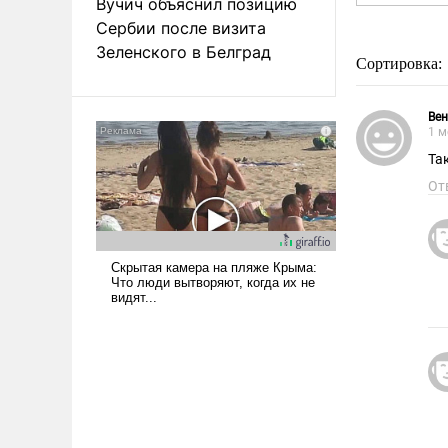
Вучич объяснил позицию
Сербии после визита
Зеленского в Белград
Сортировка:
Ве
1 м
Та
От