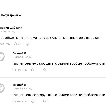
ниамин Шабалин
есяц назад
кие объекты не цветами надо закидывать а типа ореха шарахать.
ветить
2
0
Евгений И
1 месяц назад
так нет цели ее разрушить. с целями вообще проблема, они
Ответить
0
0
Евгений И
1 месяц назад
так нет цели ее разрушить. с целями вообще проблема, они
Ответить
0
0