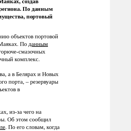
Маяках, создав
 региона. По данным
мущества, портовый
нию объектов портовой
 Маяках. По
данным
горюче-смазочных
очный комплекс.
, а в Белярах и Новых
ого порта, – резервуары
ъектов в
х, из-за чего на
ры. Об этом сообщил
ле
. По его словам, когда