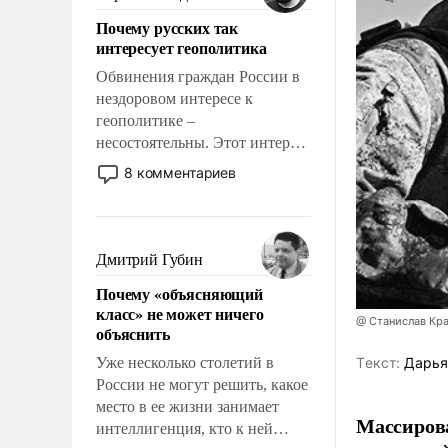
Почему русских так
интересует геополитика
Обвинения граждан России в
нездоровом интересе к
геополитике –
несостоятельны. Этот интерес
рационален и прагматичен. Он
8 комментариев
обусловлен тысячелетним
опытом выживания в крайне
непростых условиях и
фундаментальным знанием,
Дмитрий Губин
что мировая политика имеет
Почему «объясняющий
свойство заявляться на порог
класс» не может ничего
нашего дома.
@ Станислав Кр
объяснить
Уже несколько столетий в
Tекст:
Дарья
России не могут решить, какое
место в ее жизни занимает
Массирова
интеллигенция, кто к ней