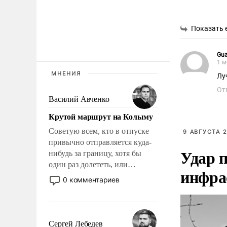
Показать 
Gua
1 м
МНЕНИЯ
Лу
От
Василий Авченко
Крутой маршрут на Колыму
Советую всем, кто в отпуске
9 АВГУСТА 2
привычно отправляется куда-
Удар п
нибудь за границу, хотя бы
один раз долететь, или
инфра
доехать, или доплыть до
0 комментариев
Колымы, до края нашей
ойкумены. Точно знаю: это
станет и открытием, и
откровением.
Сергей Лебедев