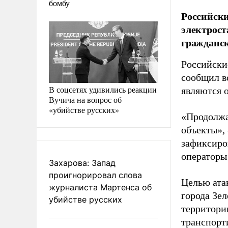
бомбу
Российск
электрост
гражданск
Российски
сообщил в
В соцсетях удивились реакции
являются 
Вучича на вопрос об
«убийстве русских»
«Продолжа
объекты»,
зафиксиро
операторы
Захарова: Запад
проигнорировал слова
Целью ата
журналиста Мартенса об
города Зе
убийстве русских
территори
транспорт