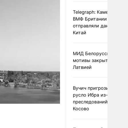
Telegraph: Камеры дрон
ВМФ Британии тайно
отправляли данные в
Китай
МИД Белоруссии назва
мотивы закрытия гран
Латвией
Вучич пригрозил измен
русло Ибра из-за
преследований сербов 
Косово