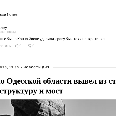
еще 1 ответ
rany
есяц назад
чше бы по Конча-Заспе ударили, сразу бы атаки прекратились.
ветить
0
0
026, 13:30 •
НОВОСТИ ДНЯ
о Одесской области вывел из с
структуру и мост