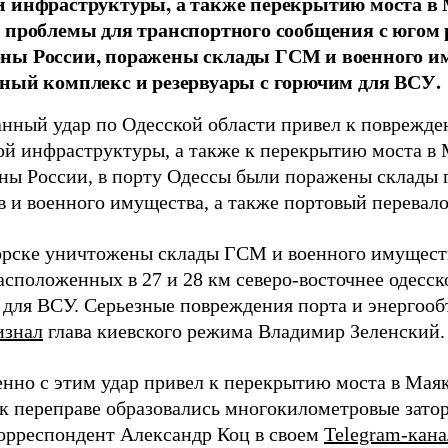
 инфраструктуры, а также перекрытию моста в 
 проблемы для транспортного сообщения с югом
ны России, поражены склады ГСМ и военного и
ный комплекс и резервуары с горючим для ВСУ.
нный удар по Одесской области привел к поврежде
ой инфраструктуры, а также к перекрытию моста в
ы России, в порту Одессы были поражены склады 
в и военного имущества, а также портовый перевал
рске уничтожены склады ГСМ и военного имущества
асположенных в 27 и 28 км северо-восточнее одесск
 для ВСУ. Серьезные повреждения порта и энергооб
изнал
глава киевского режима Владимир Зеленский.
нно с этим удар привел к перекрытию моста в Маяка
 к переправе образовались многокилометровые зато
орреспондент Александр Коц в своем
Telegram-кана