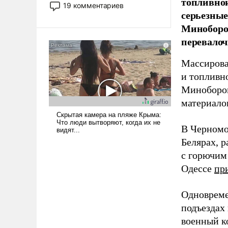
топливной
принадлежит, а кого из нее
19 комментариев
серьезные
исключили с правом
восстановления и без оного. И
Миноборо
чем она отличается от просто
перевалоч
образованных людей. Иногда
казалось, что эти вопросы
Массирова
решены раз и навсегда, но –
и топливн
нет, не решены.
Миноборон
материало
В Черномо
Белярах, р
с горючим
Одессе
пр
Одновреме
подъездах
военный к