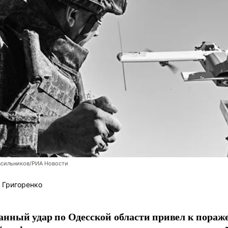
асильников/РИА Новости
 Григоренко
нный удар по Одесской области привел к пораж