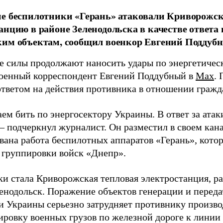
ие беспилотники «Герань» атаковали Криворожс
анцию в районе Зеленодольска в качестве ответа 
им объектам, сообщил военкор Евгений Поддуб
е силы продолжают наносить удары по энергетичес
оенный корреспондент Евгений Поддубный в
Max
. 
ответом на действия противника в отношении гражд
ем бить по энергосектору Украины. В ответ за ата
 – подчеркнул журналист. Он разместил в своем кан
вана работа беспилотных аппаратов «Герань», кот
 группировки войск «Днепр».
ки стала Криворожская тепловая электростанция, р
ленодольск. Поражение объектов генерации и переда
и Украины серьезно затрудняет противнику произво
ировку военных грузов по железной дороге к линии