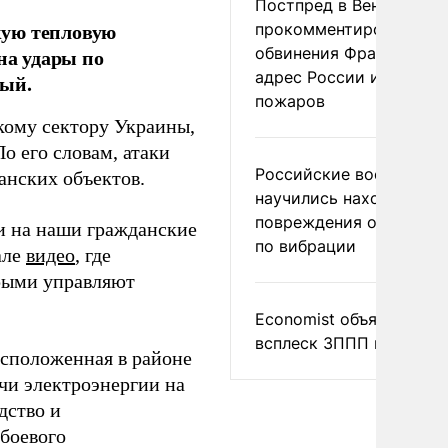
Постпред в Вене
кую тепловую
прокомментировал
обвинения Франции в
на удары по
адрес России из-за
ный.
пожаров
кому сектору Украины,
По его словам, атаки
Российские военные
анских объектов.
научились находить
повреждения оптоволо
ки на наши гражданские
по вибрации
але
видео
, где
орыми управляют
Economist объяснил
всплеск ЗППП в Европе
асположенная в районе
чи электроэнергии на
дство и
 боевого