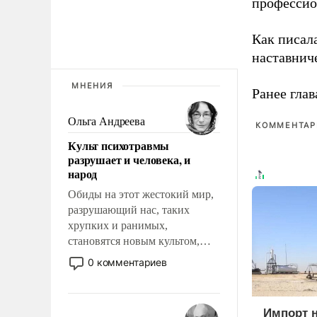
профессио
Как писал
наставнич
МНЕНИЯ
Ранее глав
Ольга Андреева
КОММЕНТАРИ
Культ психотравмы
разрушает и человека, и
народ
Обиды на этот жестокий мир,
разрушающий нас, таких
хрупких и ранимых,
становятся новым культом,
постепенно вытесняя и
0 комментариев
отменяя традиционное
требование к человеку – быть
мужественным и твердым под
Импорт 