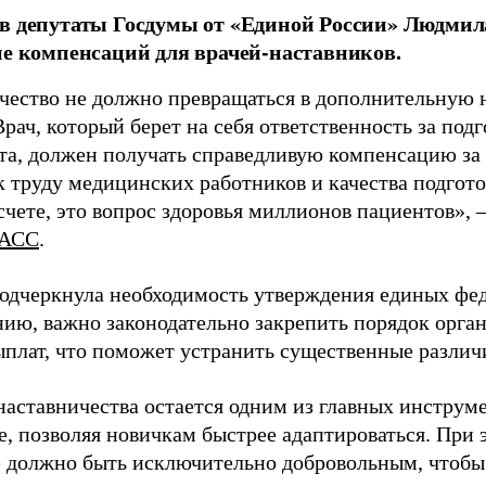
в депутаты Госдумы от «Единой России» Людми
ие компенсаций для врачей-наставников.
чество не должно превращаться в дополнительную
Врач, который берет на себя ответственность за под
та, должен получать справедливую компенсацию за э
 труду медицинских работников и качества подготов
чете, это вопрос здоровья миллионов пациентов», 
АСС
.
одчеркнула необходимость утверждения единых фед
нию, важно законодательно закрепить порядок орга
ыплат, что поможет устранить существенные различ
наставничества остается одним из главных инструм
, позволяя новичкам быстрее адаптироваться. При 
 должно быть исключительно добровольным, чтобы 