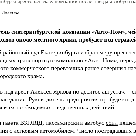
нбурга арестовал главу компании после наезда автобуса н
 Иванова
ель екатеринбургской компании «Авто-Ном», чей
ходов около местного храма, пробудет под стражей 
 районный суд Екатеринбурга избрал меру пресече
ющему транспортную компанию «Авто-Ном», перед
того коммерческого перевозчика ранее совершил нае
ородского храма.
 под арест Алексея Яркова по десятое августа», – с
заседания. Руководитель предприятия пробудет под
я всех необходимых следственных действий.
а газета ВЗГЛЯД, пассажирский автобус
сбил
пешехо
ния с легковым автомобилем. Число пострадавших в 