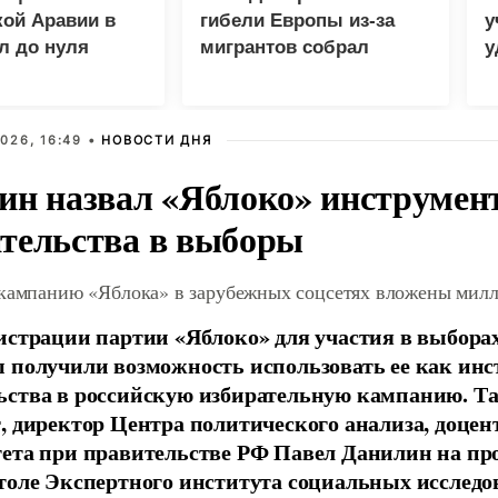
ой Аравии в
гибели Европы из-за
у
л до нуля
мигрантов собрал
у
миллион просмотров в
м
X
026, 16:49 •
НОВОСТИ ДНЯ
ин назвал «Яблоко» инструмен
тельства в выборы
 кампанию «Яблока» в зарубежных соцсетях вложены мил
истрации партии «Яблоко» для участия в выбора
 получили возможность использовать ее как ин
ства в российскую избирательную кампанию. Та
, директор Центра политического анализа, доце
тета при правительстве РФ Павел Данилин на п
толе Экспертного института социальных исслед