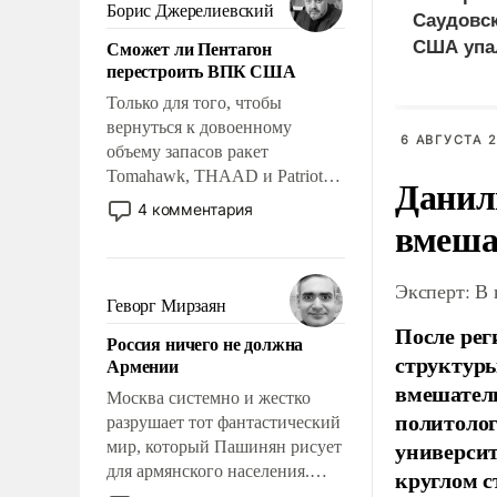
ударами судьбы, брать на себя
Борис Джерелиевский
Саудовск
ответственность, помогать
Сможет ли Пентагон
США упа
слабым, идти вперед и
перестроить ВПК США
адаптироваться.
Только для того, чтобы
вернуться к довоенному
6 АВГУСТА 2
объему запасов ракет
Tomahawk, THAAD и Patriot
Данил
США потребуется более трех
4 комментария
вмеша
лет. Даже небольшая война с
Ираном опустошила
американские арсеналы.
Эксперт: В
Сложившаяся ситуация
Геворг Мирзаян
означает многолетний период
После рег
Россия ничего не должна
уязвимости США, например,
структуры
Армении
перед Китаем.
вмешатель
Москва системно и жестко
политолог
разрушает тот фантастический
универси
мир, который Пашинян рисует
для армянского населения.
круглом с
Мир, где политические