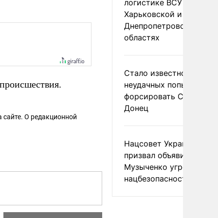
логистике ВСУ в
Харьковской и
Днепропетровской
областях
Стало известно о
 происшествия.
неудачных попытках ВС
форсировать Северски
Донец
 сайте. О редакционной
Нацсовет Украины по Т
призвал объявить
Музыченко угрозой
нацбезопасности