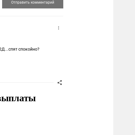
2Д...спят спокойно?
 выплаты