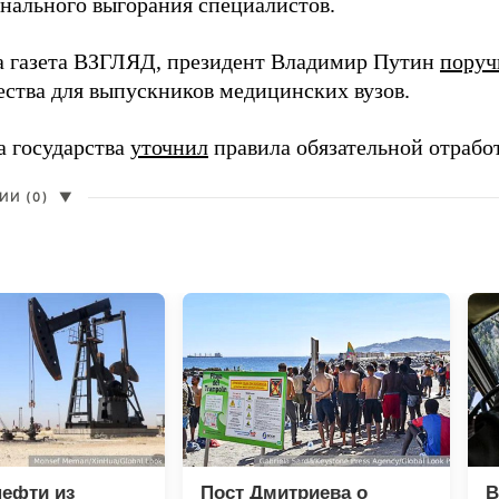
нального выгорания специалистов.
а газета ВЗГЛЯД, президент Владимир Путин
поруч
ества для выпускников медицинских вузов.
а государства
уточнил
правила обязательной отрабо
И (0)
▼
нефти из
Пост Дмитриева о
В