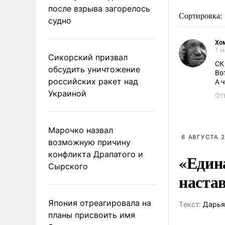
после взрыва загорелось
Сортировка:
судно
Хо
1 м
Сикорский призвал
СК
обсудить уничтожение
Во
российских ракет над
А 
Украиной
От
Марочко назвал
6 АВГУСТА 2
возможную причину
конфликта Драпатого и
«Един
Сырского
наста
Япония отреагировала на
Tекст:
Дарья
планы присвоить имя