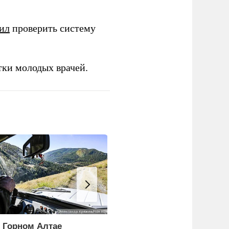
ил
проверить систему
тки молодых врачей.
 Горном Алтае
Боевики двух бригад