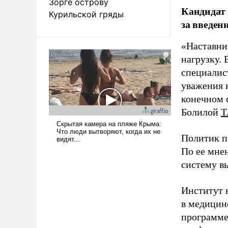
Зорге острову
Кандидат 
Курильской гряды
за введен
«Наставни
нагрузку. 
специалис
уважения к
конечном с
Болилой
Т
Политик п
По ее мне
систему в
Институт 
в медицине
программе