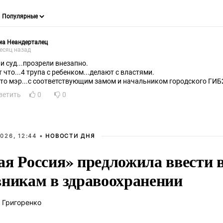
ма Неандерталец
есяц назад
 и суд...прозрели внезапно.
т что...4 трупа с ребенком...делают с властями.
что мэр...с соответствующим замом и начальником городского ГИБ
ветить
0
0
026, 12:44 •
НОВОСТИ ДНЯ
ая Россия» предложила ввести
вникам в здравоохранении
 Григоренко