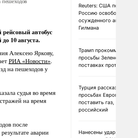
а пешеходов
Reuters: США попросил
Россию освободить
осужденного американ
Гилмана
 рейсовый автобус
до 10 августа.
Трамп прокомментиров
ния Алексею Яркову,
просьбы Зеленского о
ает
РИА «Новости»
.
поставках противораке
зд на пешеходов у
Турция рассказала о
казала судья во время
просьбах Европы
 стражей на время
поставить газ, но не
российский
дов после
результате аварии
Нанесены удары по