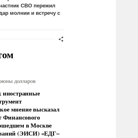
частник СВО пережил
ВСУ устроили бой в
дар молнии и встречу с
Сумской области из-за
едведем
дезертирства
том
лионы долларов
х иностранные
струмент
кое мнение высказал
нт Финансового
рошедшем в Москве
ований (ЭИСИ) «ЕДГ–