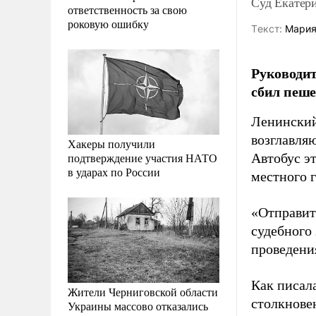
Суд Екатери
ответственность за свою
роковую ошибку
Tекст:
Мария
Руководит
сбил пеше
Ленинский
возглавля
Хакеры получили
подтверждение участия НАТО
Автобус э
в ударах по России
местного г
«Отправить
судебного 
проведени
Как писал
Жители Черниговской области
столкнове
Украины массово отказались