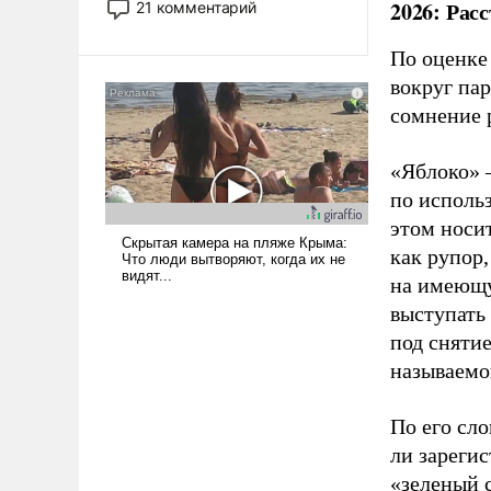
2026: Рас
21 комментарий
прожекты будут безусловно
оплачиваться за счет
По оценке
российских
вокруг па
налогоплательщиков и где
сомнение 
Еревану за свои поступки не
нужно отвечать.
«Яблоко» 
по исполь
этом носи
как рупор
на имеющу
выступать
под снятие
называемо
По его сло
ли зареги
«зеленый 