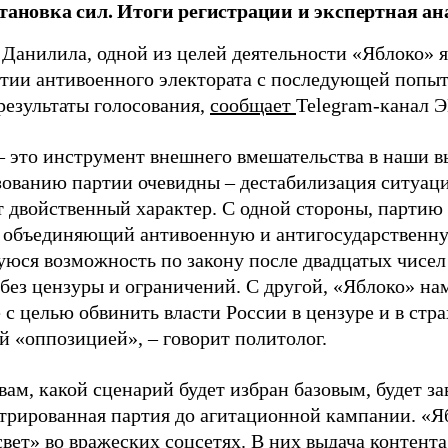
становка сил. Итоги регистрации и экспертная ан
 Данилила, одной из целей деятельности «Яблоко» 
ртии антивоенного электората с последующей попыт
результаты голосования,
сообщает
Telegram-канал 
– это инструмент внешнего вмешательства в наши в
зованию партии очевидны – дестабилизация ситуаци
т двойственный характер. С одной стороны, партию
, объединяющий антивоенную и антигосударственну
юся возможность по закону после двадцатых чисел
 без цензуры и ограничений. С другой, «Яблоко» н
 с целью обвинить власти России в цензуре и в стра
й «оппозицией», – говорит политолог.
вам, какой сценарий будет избран базовым, будет за
стрированная партия до агитационной кампании. «Я
свет» во вражеских соцсетях. В них выдача контент