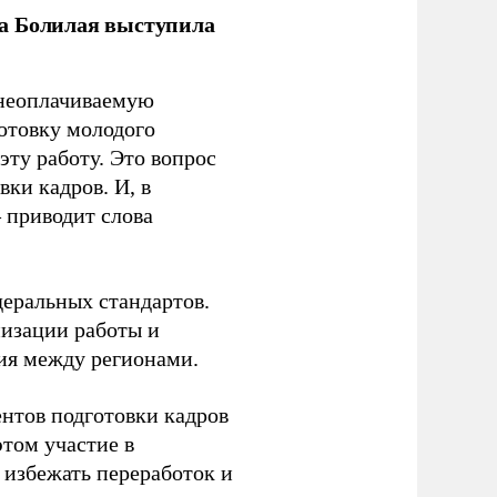
ла Болилая выступила
 неоплачиваемую
готовку молодого
ту работу. Это вопрос
ки кадров. И, в
– приводит слова
еральных стандартов.
низации работы и
ия между регионами.
ентов подготовки кадров
этом участие в
избежать переработок и