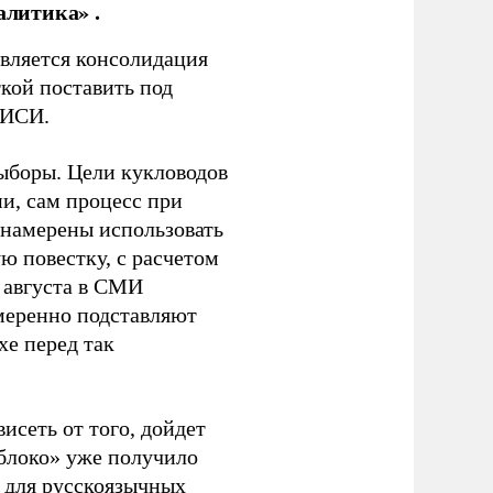
алитика» .
является консолидация
кой поставить под
ЭИСИ.
ыборы. Цели кукловодов
и, сам процесс при
 намерены использовать
ю повестку, с расчетом
 августа в СМИ
амеренно подставляют
хе перед так
висеть от того, дойдет
блоко» уже получило
а для русскоязычных