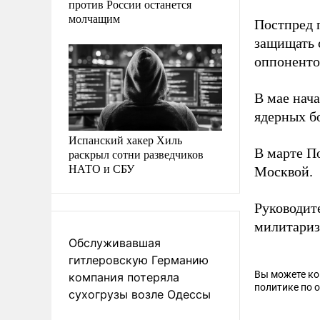
против России останется
молчащим
Постпред 
защищать 
оппоненто
В мае нач
ядерных б
Испанский хакер Хиль
В марте П
раскрыл сотни разведчиков
НАТО и СБУ
Москвой.
Руководит
милитариз
Обслуживавшая
гитлеровскую Германию
Вы можете к
компания потеряла
политике по 
сухогрузы возле Одессы