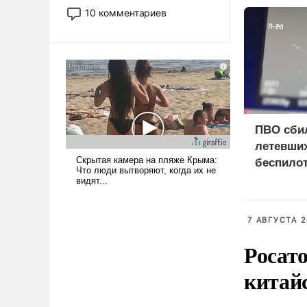
постепенно вытесняя и
10 комментариев
отменяя традиционное
требование к человеку – быть
мужественным и твердым под
ударами судьбы, брать на себя
ответственность, помогать
слабым, идти вперед и
адаптироваться.
ПВО сби
летевших
беспило
7 АВГУСТА 2
Росат
китай