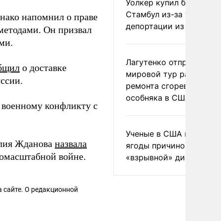
Уолкер купил билет в
Стамбул из-за угрозы
днако напомнил о праве
депортации из России
етодами. Он призвал
ми.
Лагутенко отправился в
бщил
о доставке
мировой тур ради
ссии.
ремонта сгоревшего
особняка в США
к военному конфликту с
Ученые в США назвали 
Юлия Жданова
назвала
ягоды причиной
номасштабной войне.
«взрывной» диареи
 сайте. О редакционной