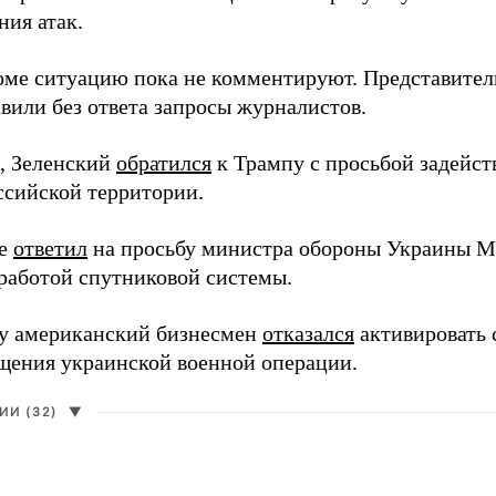
ния атак.
оме ситуацию пока не комментируют. Представите
вили без ответа запросы журналистов.
, Зеленский
обратился
к Трампу с просьбой задейств
ссийской территории.
ее
ответил
на просьбу министра обороны Украины М
работой спутниковой системы.
ду американский бизнесмен
отказался
активировать 
щения украинской военной операции.
И (32)
▼