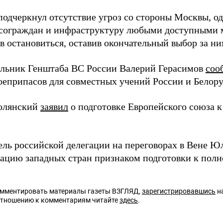
подчеркнул отсутствие угроз со стороны Москвы, о
сограждан и инфраструктуру любыми доступными м
в остановиться, оставив окончательный выбор за ни
альник Генштаба ВС России Валерий Герасимов
соо
оеприпасов для совместных учений России и Белору
олянский
заявил
о подготовке Европейского союза 
ель российской делегации на переговорах в Вене 
ацию западных стран признаком подготовки к пол
омментировать материалы газеты ВЗГЛЯД,
зарегистрировавшись
на
отношению к комментариям читайте
здесь
.