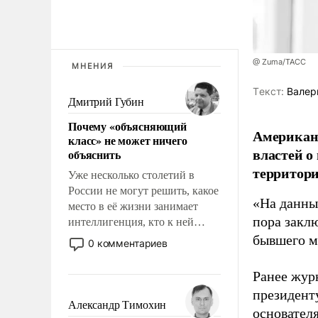
@ Zuma/ТАСС
МНЕНИЯ
Tекст:
Валер
Дмитрий Губин
Почему «объясняющий
Американ
класс» не может ничего
властей о
объяснить
территори
Уже несколько столетий в
России не могут решить, какое
«На данны
место в её жизни занимает
пора закл
интеллигенция, кто к ней
принадлежит, а кого из неё
бывшего м
0 комментариев
исключили с правом
восстановления и без оного. И
Ранее жур
чем она отличается от просто
президент
образованных людей. Иногда
Александр Тимохин
основател
казалось, что эти вопросы