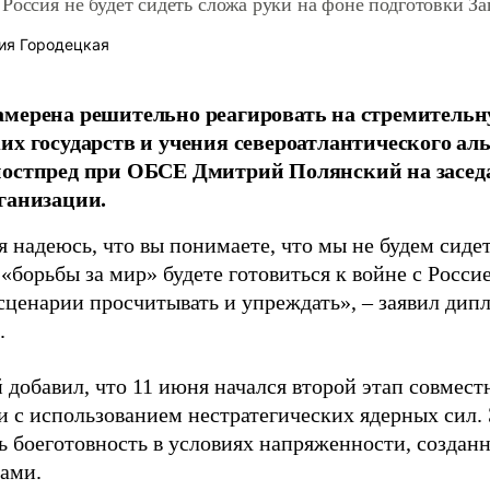
Россия не будет сидеть сложа руки на фоне подготовки За
ия Городецкая
амерена решительно реагировать на стремитель
их государств и учения североатлантического аль
постпред при ОБСЕ Дмитрий Полянский на засед
ганизации.
я надеюсь, что вы понимаете, что мы не будем сиде
«борьбы за мир» будете готовиться к войне с Росс
сценарии просчитывать и упреждать», – заявил дипл
.
 добавил, что 11 июня начался второй этап совмес
и с использованием нестратегических ядерных сил.
ь боеготовность в условиях напряженности, создан
вами.