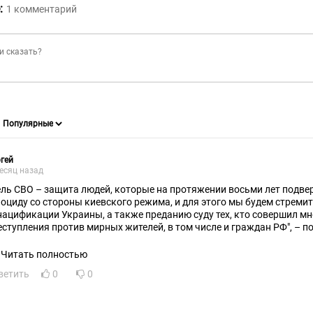
:
1
комментарий
гей
есяц назад
ель СВО – защита людей, которые на протяжении восьми лет подве
ноциду со стороны киевского режима, и для этого мы будем стреми
нацификации Украины, а также преданию суду тех, кто совершил 
еступления против мирных жителей, в том числе и граждан РФ", – 
2022 году перед началом СВО.
сейчас, я так понимаю, ВЕСЬ УПОР делается на полном освобожден
Читать полностью
ветить
0
0
падная Украина, например? Ведь все остатки укронацистов СБЕГУТ
РРОР России.