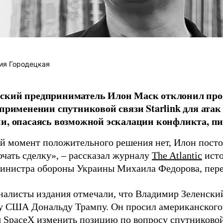
ия Городецкая
ский предприниматель Илон Маск отклонил про
 применении спутниковой связи Starlink для атак
и, опасаясь возможной эскалации конфликта, пиш
й момент положительного решения нет, Илон постоя
ючать сделку», – рассказал журналу
The Atlantic
исто
инистра обороны Украины Михаила Федорова, пер
налисты издания отмечали, что Владимир Зеленски
у США Дональду Трампу. Он просил американского
я SpaceX изменить позицию по вопросу спутниковой