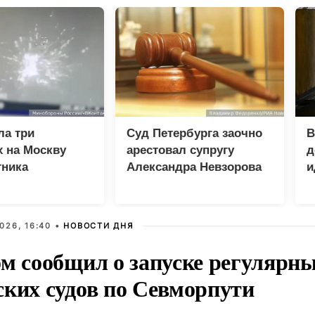
ла три
Суд Петербурга заочно
В
 на Москву
арестовал супругу
д
тника
Александра Невзорова
и
026, 16:40 •
НОВОСТИ ДНЯ
ом сообщил о запуске регулярны
ских судов по Севморпути