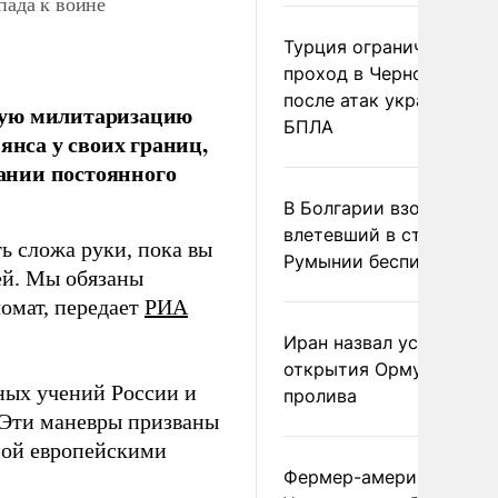
пада к войне
Турция ограничила
проход в Черное море
после атак украинских
ную милитаризацию
БПЛА
янса у своих границ,
ании постоянного
В Болгарии взорвался
влетевший в страну из
ть сложа руки, пока вы
Румынии беспилотник
ией. Мы обязаны
омат, передает
РИА
Иран назвал условие
открытия Ормузского
тных учений России и
пролива
 Эти маневры призваны
ной европейскими
Фермер-американец