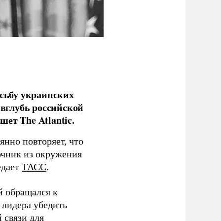
сьбу украинских
 вглубь российской
ет The Atlantic.
нно повторяет, что
чник из окружения
едает
ТАСС
.
й обращался к
 лидера убедить
 связи для