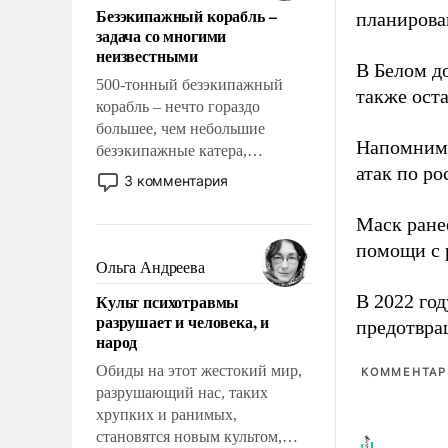
Безэкипажный корабль –
планирова
решены раз и навсегда, но –
задача со многими
нет, не решены.
неизвестными
В Белом д
500-тонный безэкипажный
также оста
корабль – нечто гораздо
большее, чем небольшие
Напомним
безэкипажные катера,
атак по ро
применение которых уже
3 комментария
стало обыденностью. Задача по
созданию такого корабля очень
Маск ран
сложна и амбициозна. Однако
помощи с 
и ее реализация радикально
Ольга Андреева
поднимет наши боевые
Культ психотравмы
В 2022 го
возможности.
разрушает и человека, и
предотвра
народ
Обиды на этот жестокий мир,
КОММЕНТАРИ
разрушающий нас, таких
хрупких и ранимых,
становятся новым культом,