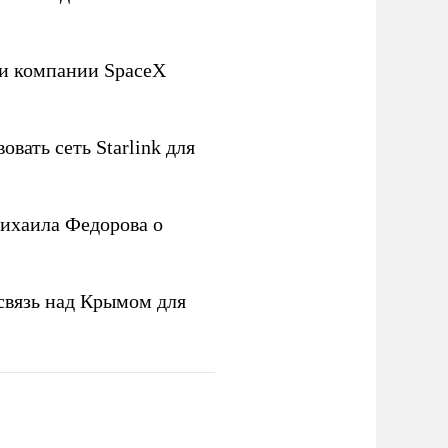
ли компании SpaceX
овать сеть Starlink для
ихаила Федорова о
связь над Крымом для