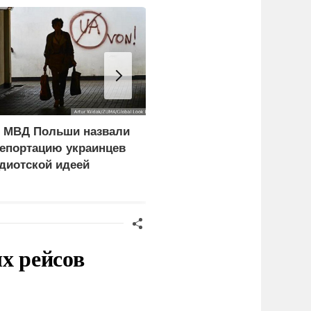
 МВД Польши назвали
Минздрав США закрыл
епортацию украинцев
донорскую службу за
диотской идеей
изъятие органов живых
пациентов
х рейсов