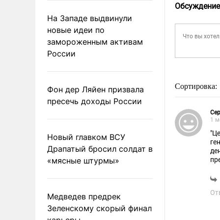
Обсуждение
На Западе выдвинули
новые идеи по
замороженным активам
России
Сортировка:
Фон дер Ляйен призвала
пресечь доходы России
Сер
1 м
"Ц
Новый главком ВСУ
ге
Драпатый бросил солдат в
де
«мясные штурмы»
пр
в 
А 
От
За
Медведев предрек
ТЕ
Зеленскому скорый финал
карьеры