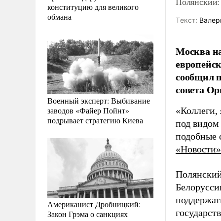
Полянский: 
конституцию для великого
обмана
Tекст:
Валер
Москва н
европейск
сообщил 
совета Ор
Военный эксперт: Выбивание
заводов «Файер Пойнт»
«Коллеги, 
подрывает стратегию Киева
под видом 
подобные 
«Новости»
Полянский
Белорусси
поддержат
Американист Дробницкий:
государст
Закон Грэма о санкциях