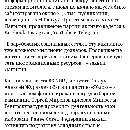
информационной кампании вокруг партии. По
словам политолога, с июня по начало августа было
зафиксировано около 51,5 тыс. публикаций,
посвященных «Яблоку». При этом, как отмечает
Данилин, продвижение партии активно ведется в
Facebook, Instagram, YouTube и Telegram.
«В зарубежных социальных сетях в эту кампанию
уже вложены миллионы долларов. Продвижение
партии идет через алгоритмы, блогеров и целую
сеть информационных ресурсов», – заявил
Данилин.
Как писала газета ВЗГЛЯД, депутат Госдумы
Алексей Журавлев
обвинил
партию «Яблоко» в
иностранном финансировании предвыборной
кампании. Сергей Миронов
призвал
Минюст и
Генпрокуратуру проверить деятельность этой
политической силы перед парламентскими
выборами. Ранее Совет Федерации
выявил
активную подготовку западных стран к