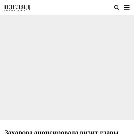
Захарова анонсировала визит главы