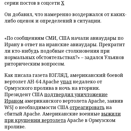
серии постов в соцсети
Х
Он добавил, что намеренно воздержался от каких-
либо оценок и определений в ситуации.
«По сообщениям СМИ, США начали авиаудары по
Ирану в ответ на иранские авиаудары. Прекратит
ли кто-нибудь подобные столкновения при
нормальных обстоятельствах?» – задался Ульянов
риторическим вопросом.
Как писала газета ВЗГЛЯД, американский боевой
вертолет AH-64 Apache
упал
недалеко от
Ормузского пролива в ночь на вторник.
Президент США
подтвердил уничтожение
Ираном
американского вертолета Apache, заявив
WSJ о необходимости США
отреагировать
на
сбитый Apache. Американские военные
выжили
при крушении вертолета
Apache в Ормузском
проливе.