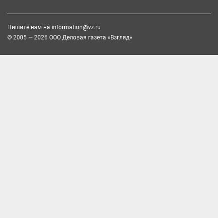
Пишите нам на
information@vz.ru
© 2005 — 2026 ООО Деловая газета «Взгляд»