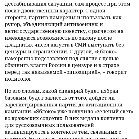
дестабилизация ситуации, сам процесс при этом
носит двойственный характер. С одной
стороны, партию намерены использовать как
рупор, объединяющий антивоенную и
антигосударственную повестку, с расчетом на
имеющуюся возможность по закону после
двадцатых чисел августа в СМИ выступать без
цензуры и ограничений. С другой, «Яблоко»
намеренно подставляют под снятие с целью
обвинить власти России в цензуре и в страхе
перед так называемой «оппозицией», – говорит
политолог.
По его словам, какой сценарий будет избран
базовым, будет зависеть от того, дойдет ли
зарегистрированная партия до агитационной
кампании. «Яблоко» уже получило «зеленый свет»
во вражеских соцсетях. В них выдача контента
для русскоязычных пользователей
активизируется в контексте тем, связанных с
партией. Ну и такая вишенкой на торте, партия