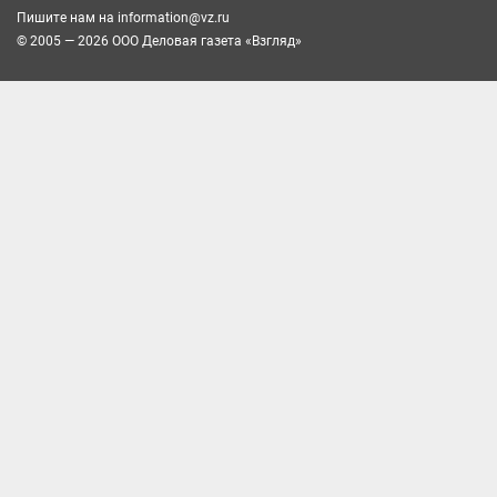
Пишите нам на
information@vz.ru
© 2005 — 2026 ООО Деловая газета «Взгляд»