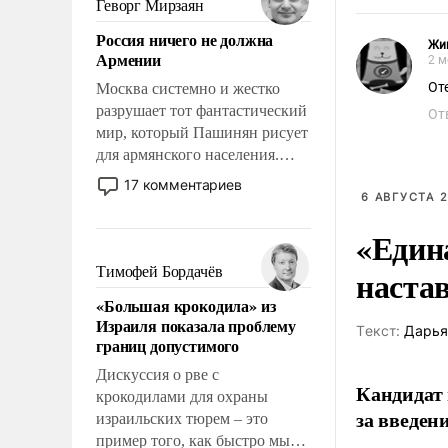
Геворг Мирзаян
означает многолетний период
Россия ничего не должна
уязвимости США, например,
Жи
Армении
2 м
перед Китаем.
От
Москва системно и жестко
разрушает тот фантастический
От
мир, который Пашинян рисует
для армянского населения.
Мир, где политические
17 комментариев
прожекты будут безусловно
6 АВГУСТА 2
оплачиваться за счет
«Един
российских
налогоплательщиков и где
наста
Тимофей Бордачёв
Еревану за свои поступки не
«Большая крокодила» из
нужно отвечать.
Израиля показала проблему
Tекст:
Дарья
границ допустимого
Дискуссия о рве с
Кандидат 
крокодилами для охраны
за введен
израильских тюрем – это
пример того, как быстро мы