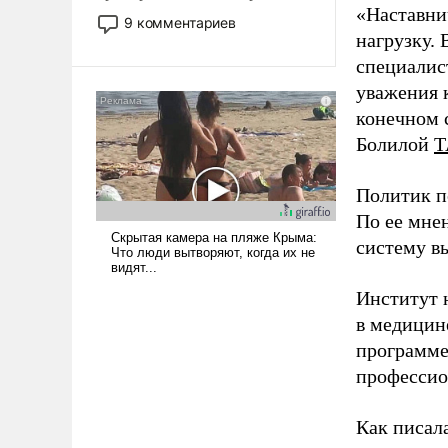
«Наставни
двигаемся по пути
9 комментариев
революционных изменений.
нагрузку. 
То, что несколько лет назад
специалис
было образом для
уважения к
псевдонаучной фантастики,
конечном с
стало всерьез обсуждаемой
Болилой
Т
идеей.
Политик п
По ее мне
систему в
Институт 
в медицине
программе
профессио
Как писал