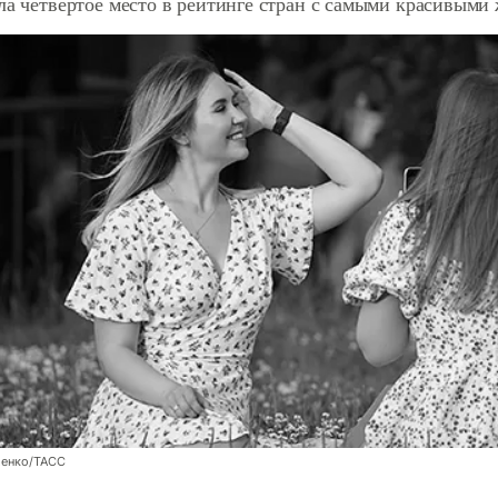
яла четвертое место в рейтинге стран с самыми красивым
енко/ТАСС