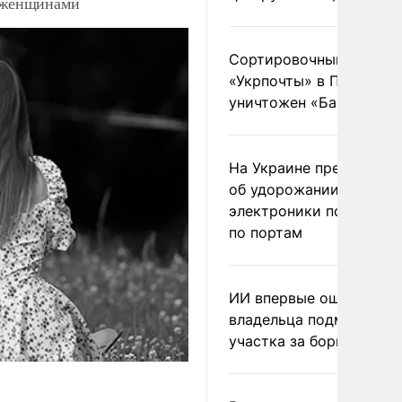
и женщинами
Сортировочный пункт
«Укрпочты» в Павлогра
уничтожен «Бандероль
На Украине предупреди
об удорожании китайс
электроники после уда
по портам
ИИ впервые оштрафова
владельца подмосковн
участка за борщевик