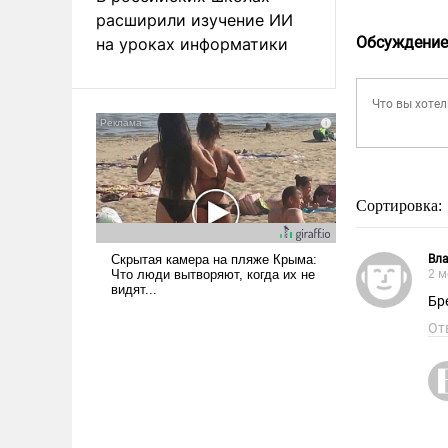
расширили изучение ИИ
Обсуждение
на уроках информатики
Сортировка:
Вл
2 м
Бр
От