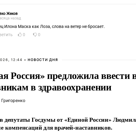
вко Жеков
есяца назад
ец Илона Маска как Лоза, слова на ветер не бросает.
ветить
0
0
026, 12:44 •
НОВОСТИ ДНЯ
ая Россия» предложила ввести
вникам в здравоохранении
 Григоренко
в депутаты Госдумы от «Единой России» Людми
ие компенсаций для врачей-наставников.