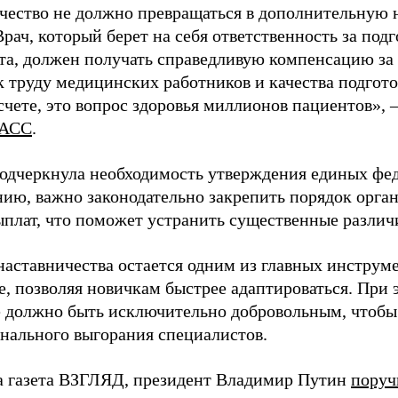
чество не должно превращаться в дополнительную
Врач, который берет на себя ответственность за под
та, должен получать справедливую компенсацию за э
 труду медицинских работников и качества подготов
чете, это вопрос здоровья миллионов пациентов», 
АСС
.
одчеркнула необходимость утверждения единых фед
нию, важно законодательно закрепить порядок орга
ыплат, что поможет устранить существенные различ
наставничества остается одним из главных инструм
, позволяя новичкам быстрее адаптироваться. При 
 должно быть исключительно добровольным, чтобы 
нального выгорания специалистов.
а газета ВЗГЛЯД, президент Владимир Путин
поруч