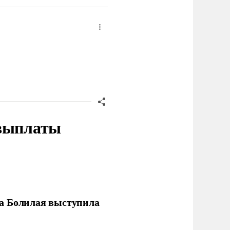
 выплаты
ла Болилая выступила