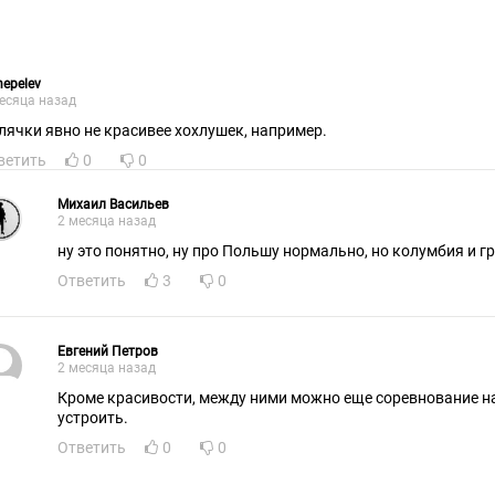
hepelev
есяца назад
лячки явно не красивее хохлушек, например.
ветить
0
0
Михаил Васильев
2 месяца назад
ну это понятно, ну про Польшу нормально, но колумбия и гре
Ответить
3
0
Евгений Петров
2 месяца назад
Кроме красивости, между ними можно еще соревнование н
устроить.
Ответить
0
0