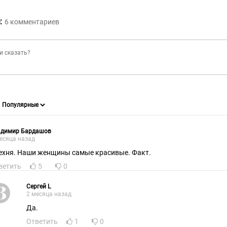
:
6
комментариев
адимир Бардашов
есяца назад
ехня. Наши женщины самые красивые. Факт.
ветить
5
0
Сергей L
2 месяца назад
Да.
Ответить
1
0