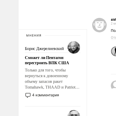
ais
2 м
По
МНЕНИЯ
От
Борис Джерелиевский
Сможет ли Пентагон
перестроить ВПК США
Только для того, чтобы
вернуться к довоенному
объему запасов ракет
Tomahawk, THAAD и Patriot
США потребуется более трех
4 комментария
лет. Даже небольшая война с
Ираном опустошила
американские арсеналы.
Сложившаяся ситуация