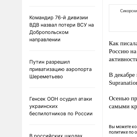
Командир 76-й дивизии
ВДВ назвал потери ВСУ на
Добропольском
направлении
Как писала
Россию на
активност
Путин разрешил
приватизацию аэропорта
В декабре
Шереметьево
Supranati
Осенью пр
Генсек ООН осудил атаки
самыми кр
украинских
беспилотников по России
Вы можете к
политике по 
В российских школах