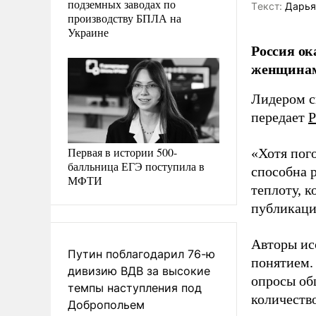
подземных заводах по
Tекст:
Дарья
производству БПЛА на
Украине
Россия ок
женщинами
Лидером с
передает
Р
Первая в истории 500-
«Хотя пого
балльница ЕГЭ поступила в
способна 
МФТИ
теплоту, к
публикаци
Авторы ис
Путин поблагодарил 76-ю
понятием.
дивизию ВДВ за высокие
опросы об
темпы наступления под
количество
Добропольем