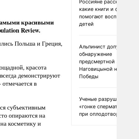
Россияне рассказали,
какие книги и фильмы
помогают воспитывать
с самыми красивыми
детей
lation Review.
ились Польша и Греция,
Альпинист допустил
обнаружение
предсмертной записки
пощадной, красота
Наговицыной на пике
 всегда демонстрируют
Победы
– отмечается в
Ученые разрушили миф
«гонке сперматозоидов
тся субъективным
при оплодотворении
сто опираются на
 на косметику и