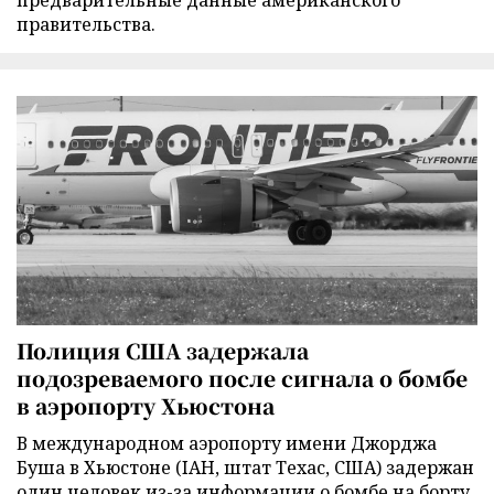
предварительные данные американского
правительства.
Полиция США задержала
подозреваемого после сигнала о бомбе
в аэропорту Хьюстона
В международном аэропорту имени Джорджа
Буша в Хьюстоне (IAH, штат Техас, США) задержан
один человек из-за информации о бомбе на борту