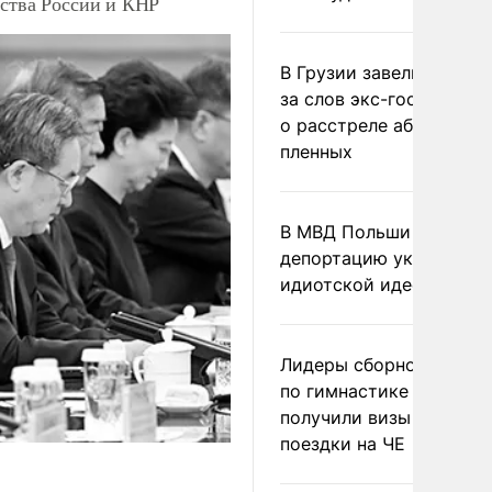
рства России и КНР
В Грузии завели дело и
за слов экс-госминист
о расстреле абхазских
пленных
В МВД Польши назвали
депортацию украинцев
идиотской идеей
Лидеры сборной Росси
по гимнастике не
получили визы для
поездки на ЧЕ