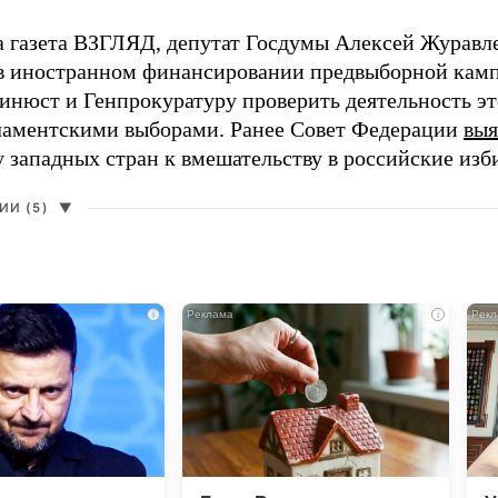
а газета ВЗГЛЯД, депутат Госдумы Алексей Журавл
в иностранном финансировании предвыборной кам
нюст и Генпрокуратуру проверить деятельность э
ламентскими выборами. Ранее Совет Федерации
выя
у западных стран к вмешательству в российские изб
И (5)
▼
i
i