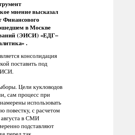
струмент
кое мнение высказал
нт Финансового
рошедшем в Москве
ований (ЭИСИ) «ЕДГ–
алитика» .
является консолидация
кой поставить под
ЭИСИ.
ыборы. Цели кукловодов
и, сам процесс при
 намерены использовать
ю повестку, с расчетом
 августа в СМИ
амеренно подставляют
хе перед так