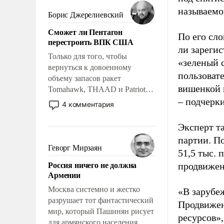
мужественным и твердым под
называемо
ударами судьбы, брать на себя
Борис Джерелиевский
ответственность, помогать
Сможет ли Пентагон
слабым, идти вперед и
По его сло
перестроить ВПК США
адаптироваться.
ли зареги
Только для того, чтобы
«зеленый 
вернуться к довоенному
пользовате
объему запасов ракет
вишенкой 
Tomahawk, THAAD и Patriot
США потребуется более трех
– подчерк
4 комментария
лет. Даже небольшая война с
Ираном опустошила
Эксперт т
американские арсеналы.
партии. П
Сложившаяся ситуация
Геворг Мирзаян
51,5 тыс.
означает многолетний период
Россия ничего не должна
продвижени
уязвимости США, например,
Армении
перед Китаем.
Москва системно и жестко
«В зарубе
разрушает тот фантастический
Продвижен
мир, который Пашинян рисует
ресурсов»,
для армянского населения.