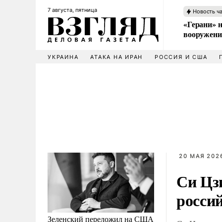
7 августа, пятница
Новость ч
«Герани» н
вооружени
УКРАИНА
АТАКА НА ИРАН
РОССИЯ И США
20 МАЯ 2026
Си Цз
росси
Зеленский переложил на США