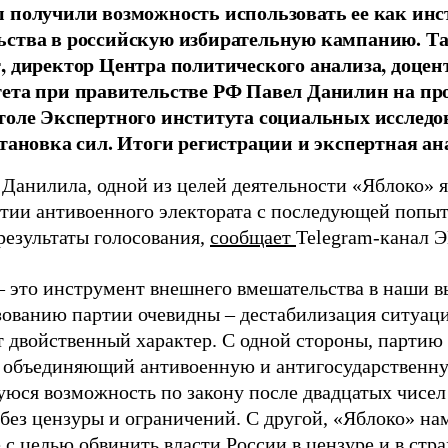
 получили возможность использовать ее как ин
ства в российскую избирательную кампанию. Та
, директор Центра политического анализа, доце
тета при правительстве РФ Павел Данилин на п
толе Экспертного института социальных исслед
становка сил. Итоги регистрации и экспертная ан
 Данилила, одной из целей деятельности «Яблоко» 
ртии антивоенного электората с последующей попыт
результаты голосования,
сообщает
Telegram-канал 
– это инструмент внешнего вмешательства в наши в
зованию партии очевидны – дестабилизация ситуаци
т двойственный характер. С одной стороны, партию
, объединяющий антивоенную и антигосударственну
юся возможность по закону после двадцатых чисел
 без цензуры и ограничений. С другой, «Яблоко» н
 с целью обвинить власти России в цензуре и в стра