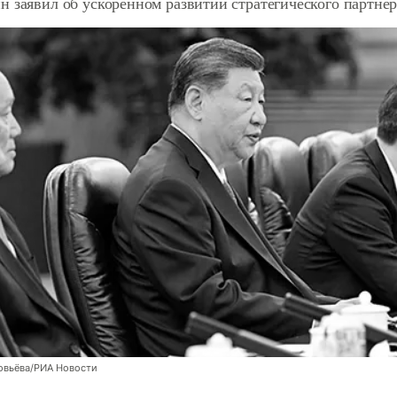
 заявил об ускоренном развитии стратегического партне
овьёва/РИА Новости