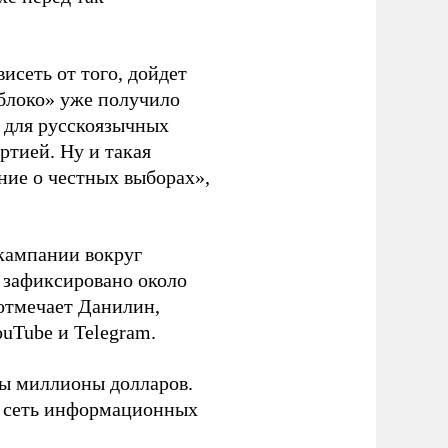
висеть от того, дойдет
блоко» уже получило
а для русскоязычных
ртией. Ну и такая
ние о честных выборах»,
кампании вокруг
о зафиксировано около
 отмечает Данилин,
ouTube и Telegram.
ны миллионы долларов.
ю сеть информационных