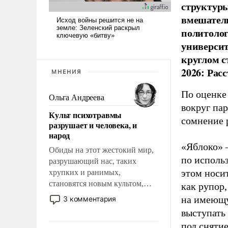
структуры
вмешатель
политолог
универси
круглом с
2026: Рас
МНЕНИЯ
По оценке
Ольга Андреева
вокруг па
Культ психотравмы
сомнение 
разрушает и человека, и
народ
«Яблоко» 
Обиды на этот жестокий мир,
по исполь
разрушающий нас, таких
этом носи
хрупких и ранимых,
становятся новым культом,
как рупор
постепенно вытесняя и
на имеющу
3 комментария
отменяя традиционное
выступать
требование к человеку – быть
под снятие