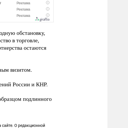
одную обстановку,
тво в торговле,
ртнерства остаются
ным визитом.
ений России и КНР.
образцом подлинного
 сайте. О редакционной