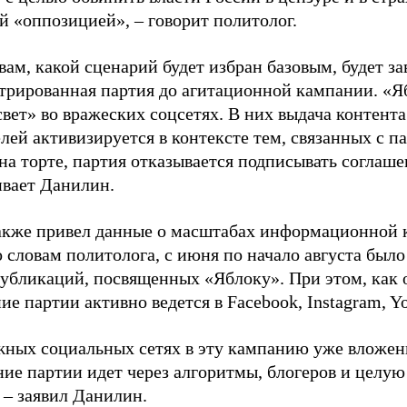
й «оппозицией», – говорит политолог.
вам, какой сценарий будет избран базовым, будет за
стрированная партия до агитационной кампании. «Я
свет» во вражеских соцсетях. В них выдача контент
лей активизируется в контексте тем, связанных с па
на торте, партия отказывается подписывать соглаше
ивает Данилин.
акже привел данные о масштабах информационной 
о словам политолога, с июня по начало августа был
 публикаций, посвященных «Яблоку». При этом, как
е партии активно ведется в Facebook, Instagram, Y
жных социальных сетях в эту кампанию уже вложе
ие партии идет через алгоритмы, блогеров и целу
 – заявил Данилин.