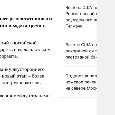
Reuters: США попросил
Россию освободить
лее результативного и
осужденного американ
ин в ходе встречи с
Гилмана
ний в китайской
Власти США сообщили 
дарств началась в узком
рекордной смертности 
формате.
плотоядной бактерии
мику двустороннего
 новый этап – более
Подросток получил
ножевое ранение в дра
ский руководитель.
на севере Москвы
оверия между странами