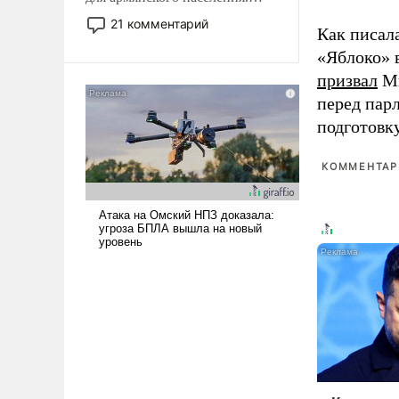
Мир, где политические
21 комментарий
Как писал
прожекты будут безусловно
«Яблоко» 
оплачиваться за счет
российских
призвал
Ми
налогоплательщиков и где
перед пар
Еревану за свои поступки не
подготовк
нужно отвечать.
КОММЕНТАРИ