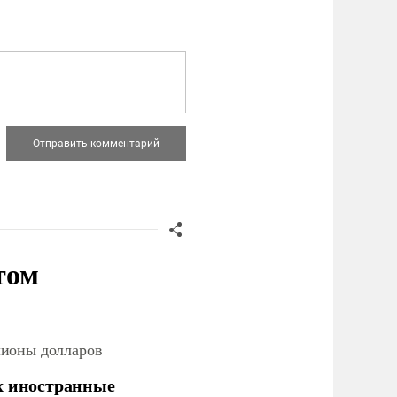
том
лионы долларов
х иностранные