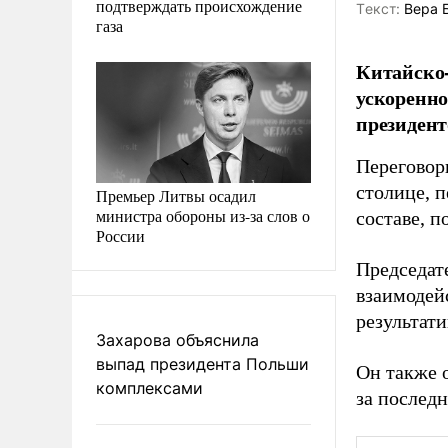
подтверждать происхождение
Tекст:
Вера 
газа
Китайско-
ускоренно
президен
Переговор
столице, 
Премьер Литвы осадил
министра обороны из-за слов о
составе, 
России
Председат
взаимодей
результати
Захарова объяснила
выпад президента Польши
Он также 
комплексами
за последн