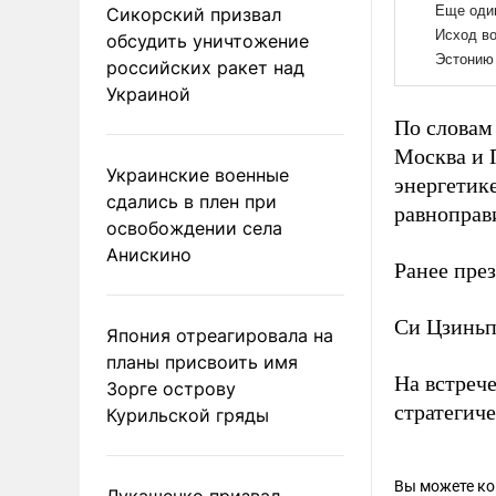
Сикорский призвал
обсудить уничтожение
российских ракет над
Украиной
По словам
Москва и 
Украинские военные
энергетик
сдались в плен при
равноправ
освобождении села
Анискино
Ранее пре
Си Цзинь
Япония отреагировала на
планы присвоить имя
На встреч
Зорге острову
стратегиче
Курильской гряды
Вы можете к
Лукашенко призвал