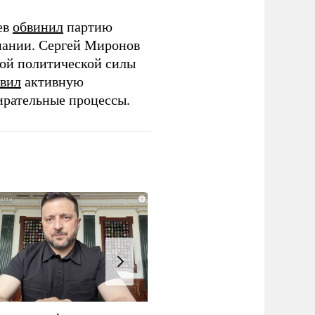
ев
обвинил
партию
пании. Сергей Миронов
той политической силы
вил
активную
ирательные процессы.
i