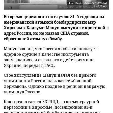
Фото: Kenjiro Matsuo/AFLO/Global
Look Press
Во время церемонии по случаю 81-й годовщины
американской атомной бомбардировки мэр
Хиросимы Кадзуми Мацуи выступил с критикой в
адрес России, но не назвал США страной,
сбросившей атомную бомбу.
Мацуи заявил, что Россия якобы «использует
ядерное оружие в качестве инструмента
запугивания», и связал это с действиями на
Украине, передает
ТАСС
.
Свое выступление Мацуи начал без прямого
упоминания России, называя ее «большой
державой». Однако позднее в речи он напрямую
упомянул Россию.
Как писала газета ВЗГЛЯД, во время траурной
церемонии в Хиросиме, посвященной 81-й
годовщине атомной бомбардировки, премьер-