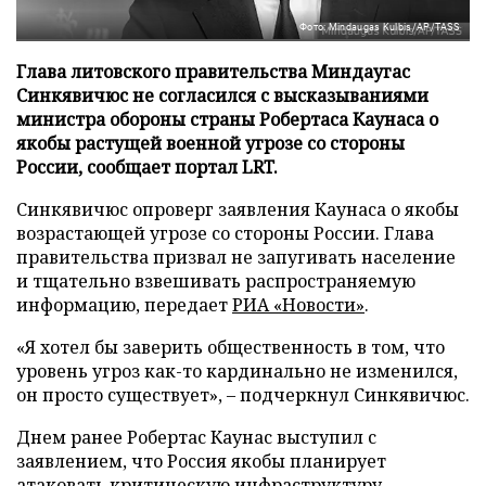
Фото: Mindaugas Kulbis/AP/TASS
Глава литовского правительства Миндаугас
Синкявичюс не согласился с высказываниями
министра обороны страны Робертаса Каунаса о
якобы растущей военной угрозе со стороны
России, сообщает портал LRT.
Синкявичюс опроверг заявления Каунаса о якобы
возрастающей угрозе со стороны России. Глава
правительства призвал не запугивать население
и тщательно взвешивать распространяемую
информацию, передает
РИА «Новости»
.
«Я хотел бы заверить общественность в том, что
уровень угроз как-то кардинально не изменился,
он просто существует», – подчеркнул Синкявичюс.
Днем ранее Робертас Каунас выступил с
заявлением, что Россия якобы планирует
атаковать критическую инфраструктуру