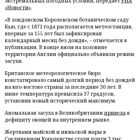
экстремальных погодных условий, передает
РИА
«Новости»
.
«В лондонском Королевском ботаническом саду
Кью, где с 1871 года располагается метеостанция,
впервые за 155 лет был зафиксирован
календарный месяц без дождя», – отмечается в
публикации. В конце июля на половине
территории Англии официально объявили режим
засухи.
Британское метеорологическое бюро
констатировало самый долгий период без дождей
на юго-востоке страны за последние 30 лет. В
июне температура превысила 37 градусов,
установив новый исторический максимум.
Аномальная засуха в Великобритании
привела
к
дефициту овощей на внутреннем рынке.
Жертвами майской и июньской жары в
Соединенном Королевстве
стали
почти 3 тыс.