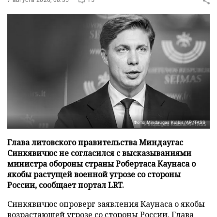
7 августа 2026, 08:35
15
Фото: Mindaugas Kulbis/AP/TASS
Глава литовского правительства Миндаугас
Синкявичюс не согласился с высказываниями
министра обороны страны Робертаса Каунаса о
якобы растущей военной угрозе со стороны
России, сообщает портал LRT.
Синкявичюс опроверг заявления Каунаса о якобы
возрастающей угрозе со стороны России. Глава