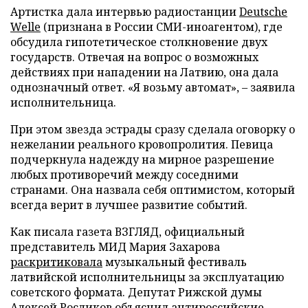
Артистка дала интервью радиостанции
Deutsche
Welle
(признана в России СМИ-иноагентом), где
обсудила гипотетическое столкновение двух
государств. Отвечая на вопрос о возможных
действиях при нападении на Латвию, она дала
однозначный ответ. «Я возьму автомат», – заявила
исполнительница.
При этом звезда эстрады сразу сделала оговорку о
нежелании реального кровопролития. Певица
подчеркнула надежду на мирное разрешение
любых противоречий между соседними
странами. Она назвала себя оптимистом, который
всегда верит в лучшее развитие событий.
Как писала газета ВЗГЛЯД, официальный
представитель МИД Мария Захарова
раскритиковала
музыкальный фестиваль
латвийской исполнительницы за эксплуатацию
советского формата. Депутат Рижской думы
Алексей Росликов
объяснил
антироссийские