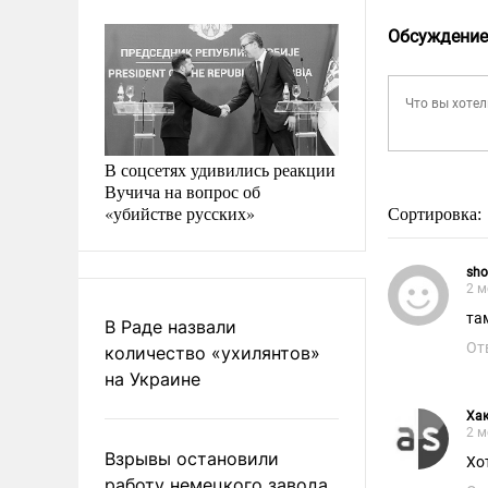
Обсуждение
В соцсетях удивились реакции
Вучича на вопрос об
«убийстве русских»
Сортировка:
sho
2 м
та
В Раде назвали
От
количество «ухилянтов»
на Украине
Ха
2 м
Взрывы остановили
Хо
работу немецкого завода