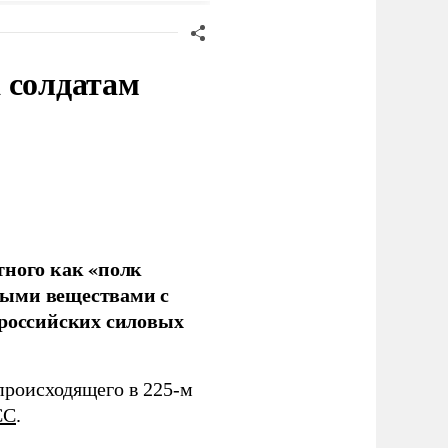
 солдатам
тного как «полк
ными веществами с
 российских силовых
происходящего в 225-м
СС
.