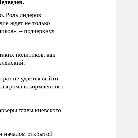
едведев.
о. Роль лидеров
дие ждет не только
чиков», – подчеркнул
таких политиков, как
еленский.
 раз не удастся выйти
 разгрома вскормленного
рьеры главы киевского
н началом открытой