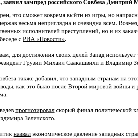
, заявил зампред российского Совбеза Дмитрий М
рен, что сможет вовремя выйти из игры, но напрасн
держав весьма неприглядна и очевидна всем. Возмез
твенных исполнителей преступлений, но и их заказ
 беседе с
РИА «Новости»
.
вам, для достижения своих целей Запад использует 
езидент Грузии Михаил Саакашвили и Владимир З
вбеза также добавил, что западным странам на этот
 воды, как это было после Второй мировой войны и
ма.
ведев
прогнозировал
скорый финал политической ка
адимира Зеленского.
литик
назвал
экономическое давление западных стра