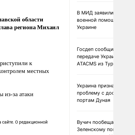
В МИД заявили о прямо
лавской области
военной помощи Румы
глава региона Михаил
Украине
.
Госдеп сообщил о
передаче Украине раке
приступили к
ATACMS из Турции
 контролем местных
Украина признала
проблему с доступом к
ы из-за атаки
портам Дуная
Вучич пообещал
 сайте. О редакционной
Зеленскому помочь со