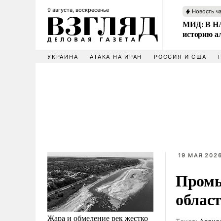
9 августа, воскресенье
Новость ч
МИД: В НА
историю а
УКРАИНА
АТАКА НА ИРАН
РОССИЯ И США
19 МАЯ 2026
Промы
облас
Жара и обмеление рек жестко