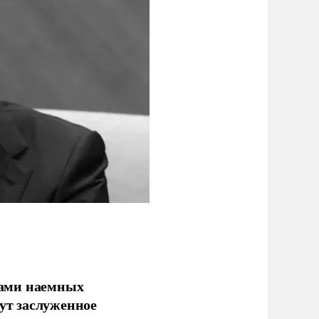
ками наемных
сут заслуженное