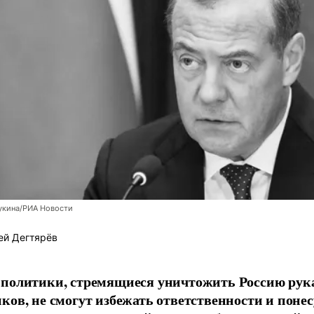
укина/РИА Новости
ей Дегтярёв
 политики, стремящиеся уничтожить Россию ру
ков, не смогут избежать ответственности и поне