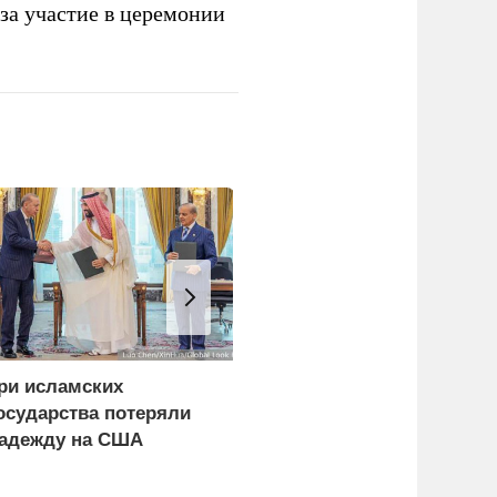
за участие в церемонии
ри исламских
Упавшим БПЛА в
осударства потеряли
Болгарии оказался
адежду на США
украинский дрон-
приманка «Майя»