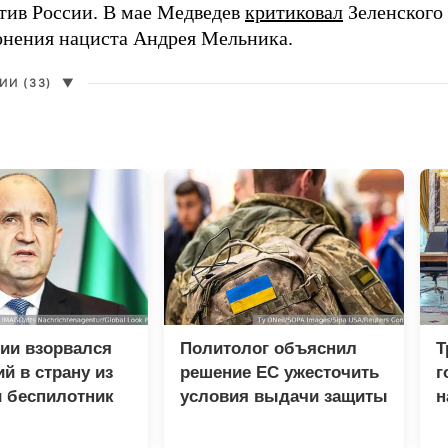
тив России. В мае Медведев
критиковал
Зеленского 
онения нациста Андрея Мельника.
И (33)
▼
ии взорвался
Политолог объяснил
Т
й в страну из
решение ЕС ужесточить
г
 беспилотник
условия выдачи защиты
н
украинцам