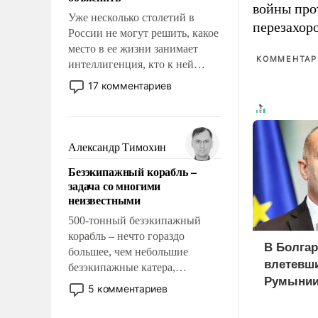
войны про
Уже несколько столетий в
перезахор
России не могут решить, какое
место в ее жизни занимает
КОММЕНТАРИ
интеллигенция, кто к ней
принадлежит, а кого из нее
17 комментариев
исключили с правом
восстановления и без оного. И
чем она отличается от просто
образованных людей. Иногда
Александр Тимохин
казалось, что эти вопросы
Безэкипажный корабль –
решены раз и навсегда, но –
задача со многими
нет, не решены.
неизвестными
500-тонный безэкипажный
корабль – нечто гораздо
В Болгар
большее, чем небольшие
влетевши
безэкипажные катера,
Румынии
применение которых уже
5 комментариев
стало обыденностью. Задача по
созданию такого корабля очень