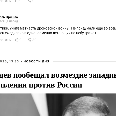
ветить
0
0
сль Пришла
есяца назад
тики, учите матчасть дроновской войны. Не придумали ещё во всё
тен ежедневно и одновременно летающих по небу гранат.
ветить
0
30
026, 15:35 •
НОВОСТИ ДНЯ
дев пообещал возмездие западн
упления против России