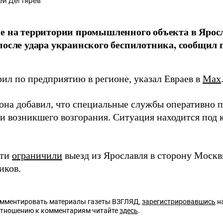
ей Дегтярёв
е на территории промышленного объекта в Ярос
после удара украинского беспилотника, сообщил 
ил по предприятию в регионе, указал Евраев в
Max
иона добавил, что специальные службы оперативно 
и возникшего возгорания. Ситуация находится под
сти
ограничили
выезд из Ярославля в сторону Москв
иков.
омментировать материалы газеты ВЗГЛЯД,
зарегистрировавшись
на
отношению к комментариям читайте
здесь
.