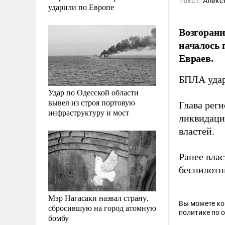
Tекст:
Алекс
ударили по Европе
Возгорани
началось 
Евраев.
БПЛА удар
Удар по Одесской области
вывел из строя портовую
Глава рег
инфраструктуру и мост
ликвидаци
властей.
Ранее вла
беспилотн
Мэр Нагасаки назвал страну,
Вы можете к
сбросившую на город атомную
политике по 
бомбу