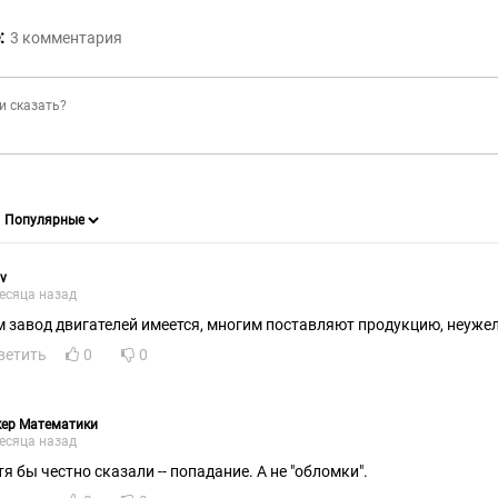
:
3
комментария
v
есяца назад
м завод двигателей имеется, многим поставляют продукцию, неужел
ветить
0
0
кер Математики
есяца назад
тя бы честно сказали -- попадание. А не "обломки".