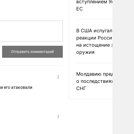
вступлением Украины в
ЕС
В США испугались
реакции России и Кита
на истощение запасов
оружия
Молдавию предупреди
о последствиях выхода
и его атаковали
СНГ