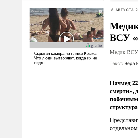
сложна и амбициозна. Однако
8 АВГУСТА 2
и ее реализация радикально
поднимет наши боевые
Медик
возможности.
ВСУ «
Медик ВСУ 
Tекст:
Вера 
Начмед 22
смерти»,
побочным 
структура
Представи
отдельном