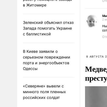
От
в Житомире
Мы
2 м
Зеленский объяснил отказ
Ны
Запада помогать Украине
со
с баллистикой
От
В Киеве заявили о
серьезном повреждении
8 АВГУСТА 2
порта и энергообъектов
Медве
Одессы
прест
«Северяне» вывели с
минного поля пленных
российских солдат