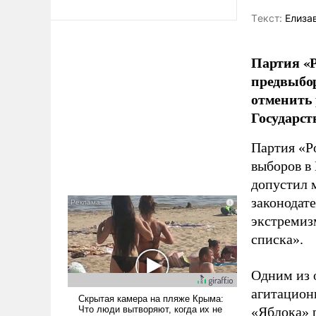
Tекст:
Елиза
Партия «Р
предвыбор
отменить 
Государст
Партия «Р
выборов в
допустил 
законодат
экстремиз
списка».
Одним из 
агитацион
«Яблока» 