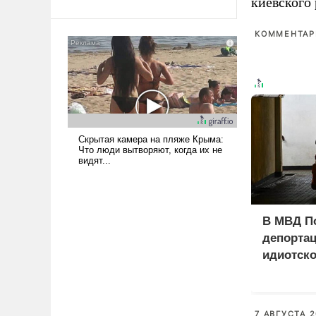
киевского
Ираном опустошила
американские арсеналы.
КОММЕНТАРИ
Сложившаяся ситуация
означает многолетний период
уязвимости США, например,
перед Китаем.
В МВД П
депорта
идиотско
7 АВГУСТА 2