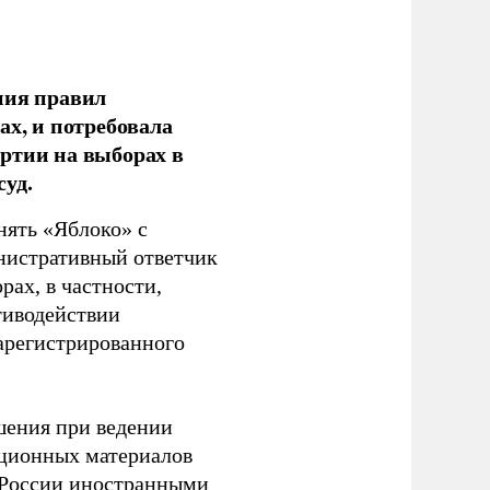
ния правил
ах, и потребовала
ртии на выборах в
уд.
нять «Яблоко» с
инистративный ответчик
ах, в частности,
тиводействии
зарегистрированного
шения при ведении
ационных материалов
в России иностранными