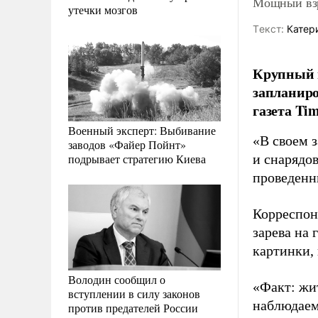
Мощный взр
утечки мозгов
Tекст:
Катер
Крупный 
запланиро
газета Time
Военный эксперт: Выбивание
«В своем 
заводов «Файер Пойнт»
подрывает стратегию Киева
и снарядо
проведенны
Корреспон
зарева на 
картинки,
Володин сообщил о
«Факт: жи
вступлении в силу законов
наблюдаем
против предателей России