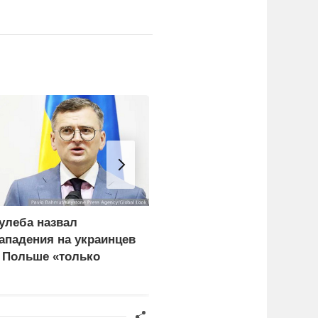
улеба назвал
Врачи объяснили, как
ападения на украинцев
есть мороженое в жару
 Польше «только
без вреда для здоровья
ачалом»