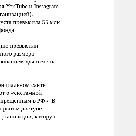
я YouTube и Instagram
ганизацией).
густа превысила 55 млн
фонда.
ацию превысили
ного размера
основанием для отмены
фициальном сайте
ют о «системной
апрещенным в РФ». В
ткрытом доступе
организации, которую