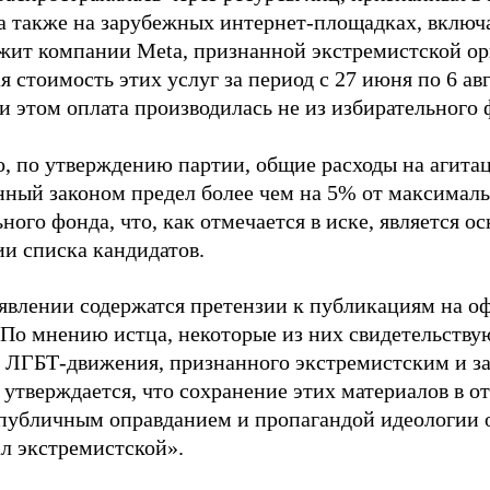
 а также на зарубежных интернет-площадках, включа
жит компании Meta, признанной экстремистской ор
 стоимость этих услуг за период с 27 июня по 6 ав
и этом оплата производилась не из избирательного 
о, по утверждению партии, общие расходы на агит
нный законом предел более чем на 5% от максималь
ного фонда, что, как отмечается в иске, является 
ии списка кандидатов.
аявлении содержатся претензии к публикациям на о
 По мнению истца, некоторые из них свидетельству
 ЛГБТ-движения, признанного экстремистским и з
 утверждается, что сохранение этих материалов в о
«публичным оправданием и пропагандой идеологии 
ал экстремистской».