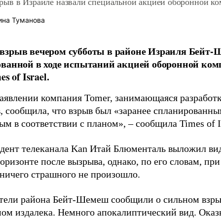
ыв в Израиле назвали специальной акцией оборонной к
ина Туманова
взрыв вечером субботы в районе Израиля Бейт-
ванной в ходе испытаний акцией оборонной ком
s of Israel.
заявлении компания Tomer, занимающаяся разработк
в, сообщила, что взрыв был «заранее спланированн
м в соответствии с планом», – сообщила Times of Is
дент телеканала Kan Итай Блюменталь выложил вид
горизонте после вызрыва, однако, по его словам, пр
 ничего страшного не произошло.
тели района Бейт-Шемеш сообщили о сильном взры
ом издалека. Немного апокалиптический вид. Оказы