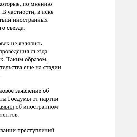
которые, по мнению
В частности, в иске
тствии иностранных
о съезда.
век не являлись
проведения съезда
ек. Таким образом,
тельства еще на стадии
.
ковое заявление об
аты Госдумы от партии
аявил
об иностранном
нентов.
овании преступлений