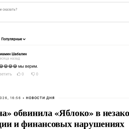
ниамин Шабалин
есяца назад
😂😂😂😂 мы верим.
ветить
0
0
026, 16:56 •
НОВОСТИ ДНЯ
на» обвинила «Яблоко» в незак
ции и финансовых нарушениях