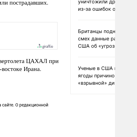
уничтожили друг друга
или пострадавших.
из-за ошибок оператор
Британцы подняли на
смех данные разведки
США об «угрозе России
 вертолета ЦАХАЛ при
Ученые в США назвали 
-востоке Ирана.
ягоды причиной
«взрывной» диареи
 сайте. О редакционной