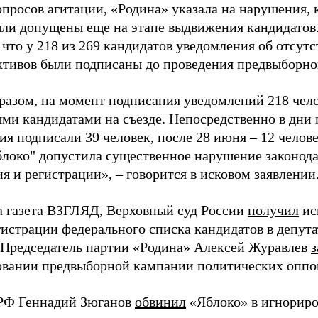
просов агитации, «Родина» указала на нарушения, 
ыли допущены еще на этапе выдвижения кандидатов. 
 что у 218 из 269 кандидатов уведомления об отсу
активов были подписаны до проведения предвыборног
разом, на момент подписания уведомлений 218 чело
ми кандидатами на съезде. Непосредственно в дни 
я подписали 39 человек, после 28 июня – 12 челов
блоко" допустила существенное нарушение законода
 и регистрации», – говорится в исковом заявлении
а газета ВЗГЛЯД, Верховный суд России
получил
ис
гистрации федерального списка кандидатов в депут
 Председатель партии «Родина» Алексей Журавлев
з
вании предвыборной кампании политических оппо
РФ Геннадий Зюганов
обвинил
«Яблоко» в игнорир