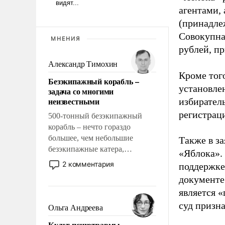
агентами,
(принадле
Совокупная
МНЕНИЯ
рублей, пр
Александр Тимохин
Кроме тог
Безэкипажный корабль –
установле
задача со многими
неизвестными
избиратель
регистрац
500-тонный безэкипажный
корабль – нечто гораздо
большее, чем небольшие
Также в з
безэкипажные катера,
«Яблока».
применение которых уже
2 комментария
поддержке
стало обыденностью. Задача по
документе
созданию такого корабля очень
является 
сложна и амбициозна. Однако
и ее реализация радикально
суд призн
Ольга Андреева
поднимет наши боевые
Культ психотравмы