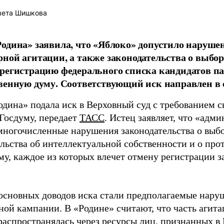
вета Шишкова
одина» заявила, что «Яблоко» допустило наруше
ной агитации, а также законодательства о выбор
регистрацию федерального списка кандидатов па
венную думу. Соответствующий иск направлен в с
одина» подала иск в Верховный суд с требованием с
 Госдуму, передает
ТАСС
. Истец заявляет, что «адм
многочисленные нарушения законодательства о выбор
ельства об интеллектуальной собственности и о про
му, каждое из которых влечет отмену регистрации 
основных доводов иска стали предполагаемые нару
ной кампании. В «Родине» считают, что часть агит
распространялась через ресурсы лиц, признанных 