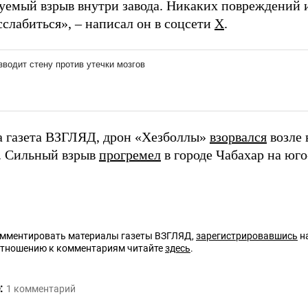
уемый взрыв внутри завода. Никаких повреждений 
слабиться», – написал он в соцсети
Х
.
а газета ВЗГЛЯД, дрон «Хезболлы»
взорвался
возле
. Сильный взрыв
прогремел
в городе Чабахар на юго
омментировать материалы газеты ВЗГЛЯД,
зарегистрировавшись
на
отношению к комментариям читайте
здесь
.
:
1
комментарий