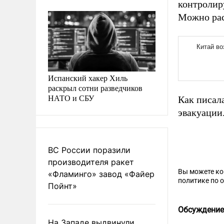
контролир
Можно рас
Испанский хакер Хиль
раскрыл сотни разведчиков
НАТО и СБУ
Как писал
эвакуации
ВС России поразили
производителя ракет
Вы можете к
«Фламинго» завод «Файер
политике по 
Пойнт»
Обсуждение
На Западе выдвинули