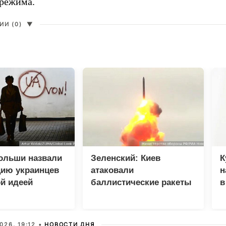
 режима.
И (0)
▼
ольши назвали
Зеленский: Киев
К
цию украинцев
атаковали
н
й идеей
баллистические ракеты
в
и 115 беспилотников
н
026, 19:12 •
НОВОСТИ ДНЯ