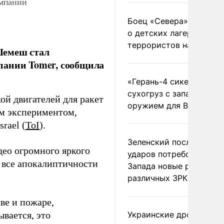
омпании
Боец «Севера» рассказ
о детских лагерях
террористов на Украин
Шемеш стал
пании Tomer, сообщила
«Герань-4 сикер» пора
сухогруз с западным
ой двигателей для ракет
оружием для ВСУ
ым экспериментом,
rael (
ToI
).
Зеленский после ночны
ео огромного яркого
ударов потребовал у
и все апокалиптичности
Запада новые ракеты д
различных ЗРК
ве и пожаре,
вается, это
Украинские дроны