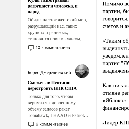
возможности.
Помимо во
разрушает и человека, и
партии, б
народ
говорится,
Обиды на этот жестокий мир,
счетов и 
разрушающий нас, таких
хрупких и ранимых,
становятся новым культом,
«Таким об
постепенно вытесняя и
10 комментариев
выдвинуты
отменяя традиционное
уведомлени
требование к человеку – быть
партия "Я
мужественным и твердым под
выдвижения
ударами судьбы, брать на себя
Борис Джерелиевский
ответственность, помогать
Сможет ли Пентагон
слабым, идти вперед и
Как писал
перестроить ВПК США
адаптироваться.
отмене ре
Только для того, чтобы
«Яблоко».
вернуться к довоенному
финансиро
объему запасов ракет
Tomahawk, THAAD и Patriot
США потребуется более трех
Лидер КП
6 комментариев
лет. Даже небольшая война с