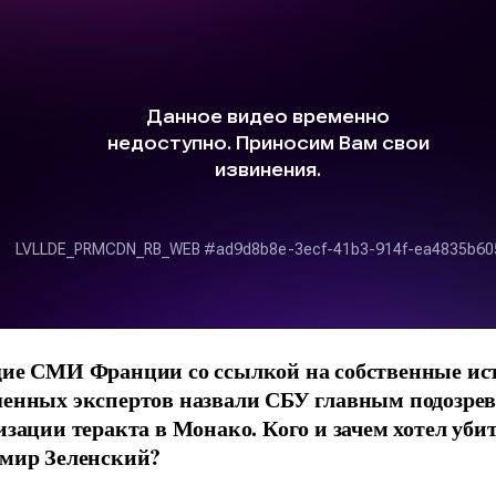
ие СМИ Франции со ссылкой на собственные ис
енных экспертов назвали СБУ главным подозре
изации теракта в Монако. Кого и зачем хотел уби
мир Зеленский?