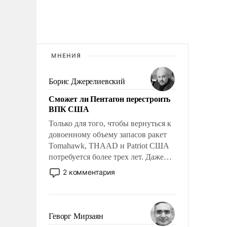
МНЕНИЯ
Борис Джерелиевский
Сможет ли Пентагон перестроить
ВПК США
Только для того, чтобы вернуться к
довоенному объему запасов ракет
Tomahawk, THAAD и Patriot США
потребуется более трех лет. Даже
небольшая война с Ираном
2 комментария
опустошила американские
арсеналы. Сложившаяся ситуация
означает многолетний период
уязвимости США, например, перед
Геворг Мирзаян
Китаем.