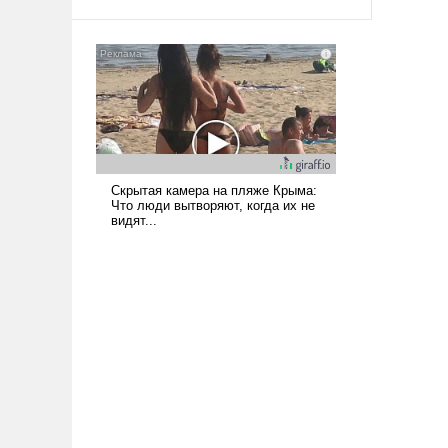
псевдонаучной фантастики, стало
всерьез обсуждаемой идеей.