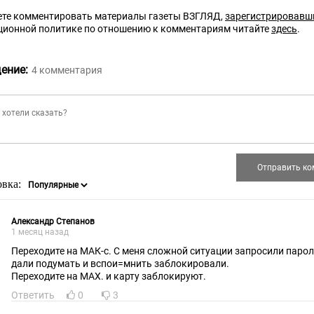
те комментировать материалы газеты ВЗГЛЯД,
зарегистрировавш
ционной политике по отношению к комментариям читайте
здесь
.
ение:
4
комментария
овка:
Александр Степанов
1 месяц назад
Переходите на МАК-с. С меня сложной ситуации запросили парол
дали подумать и вспои=мнить заблокировали.
Переходите на МАХ. и карту заблокируют.
Ответить
0
3