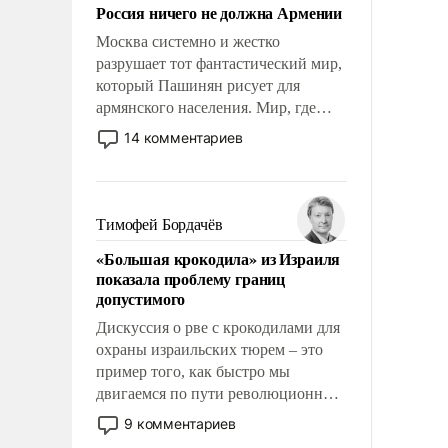
Россия ничего не должна Армении
Москва системно и жестко
разрушает тот фантастический мир,
который Пашинян рисует для
армянского населения. Мир, где
политические прожекты будут
14 комментариев
безусловно оплачиваться за счет
российских налогоплательщиков и
где Еревану за свои поступки не
нужно отвечать.
Тимофей Бордачёв
«Большая крокодила» из Израиля
показала проблему границ
допустимого
Дискуссия о рве с крокодилами для
охраны израильских тюрем – это
пример того, как быстро мы
двигаемся по пути революционных
изменений. То, что несколько лет
9 комментариев
назад было образом для