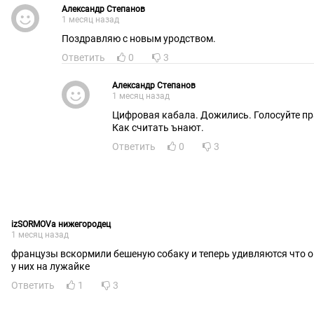
Александр Степанов
1 месяц назад
Поздравляю с новым уродством.
Ответить
0
3
Александр Степанов
1 месяц назад
Цифровая кабала. Дожились. Голосуйте пр
Как считать ънают.
Ответить
0
3
izSORMOVa нижегородец
1 месяц назад
французы вскормили бешеную собаку и теперь удивляются что о
у них на лужайке
Ответить
1
3