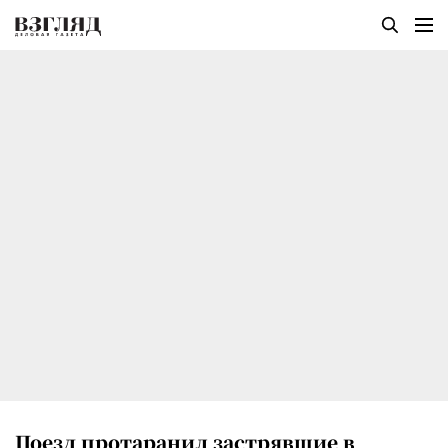
Поезд протаранил застрявшие в